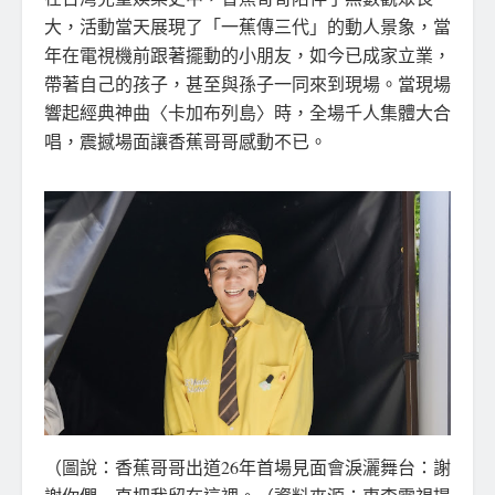
大，活動當天展現了「一蕉傳三代」的動人景象，當
年在電視機前跟著擺動的小朋友，如今已成家立業，
帶著自己的孩子，甚至與孫子一同來到現場。當現場
響起經典神曲〈卡加布列島〉時，全場千人集體大合
唱，震撼場面讓香蕉哥哥感動不已。
（圖說：香蕉哥哥出道26年首場見面會淚灑舞台：謝