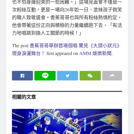
也不怕身邊迎來的一些困難。」這場見面會不僅是一
次粉絲互動，更是一場向26年如一日、塗抹孩子微笑
的職人致敬盛會。香蕉哥哥也與所有粉絲熱情約定，
他會帶著這份正向與積極的力量繼續跑下去，「有活
力地唱跳到換人工關節的時候！」
The post
香蕉哥哥舉辦首場個唱 驚見《大頭小狀元》
現身淚灑舞台！
first appeared on
AMM 娛樂新聞
.
相關的
文章