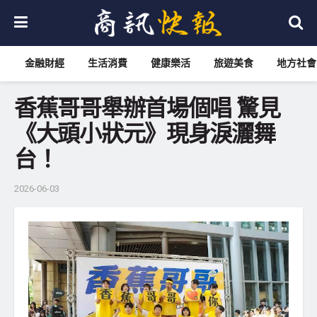
金融財經
生活消費
健康樂活
旅遊美食
地方社會
香蕉哥哥舉辦首場個唱 驚見
《大頭小狀元》現身淚灑舞
台！
2026-06-03