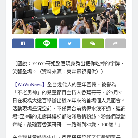
（圖說：YOYO哥姐驚喜現身秀出把你吃掉的字牌，
笑翻全場。（資料來源：東森電視提供））
【WoWoNews】
全台幾代人的童年回憶、被譽為
「不老男神」的兒童節目主持人香蕉哥哥，於5月31
日在板橋大遠百舉辦出道26年來的首場個人見面會。
活動現場盛況空前，不僅舞台前擠得水洩不通，連商
場2至3樓的走廊與樓梯都站滿熱情粉絲。粉絲們激動
齊喊，敲碗要香蕉哥哥「一路辦到80歲、100歲！」
在台灣兒童娛樂史中，香蕉哥哥陪伴了無數觀眾長