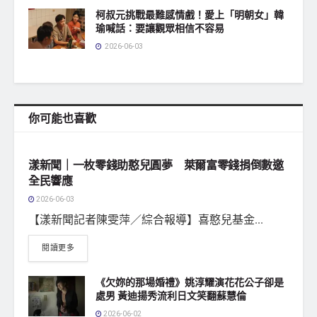
柯叔元挑戰最難感情戲！愛上「明朝女」韓
瑜喊話：要讓觀眾相信不容易
2026-06-03
你可能也喜歡
地方社會
漾新聞｜一枚零錢助憨兒圓夢 萊爾富零錢捐倒數邀
全民響應
2026-06-03
【漾新聞記者陳雯萍／綜合報導】喜憨兒基金...
閱讀更多
《欠妳的那場婚禮》姚淳耀演花花公子卻是
處男 黃迪揚秀流利日文笑翻蘇慧倫
2026-06-02