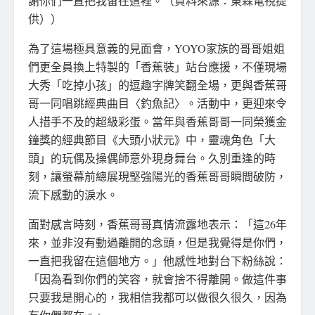
謝你們一直把我留在這裡。（資料來源：東森電視提
供））
為了這場極具意義的見面會，YOYO家族的哥哥姐姐
們更全員換上特製的「香蕉裝」站台應援，不僅現場
大秀「吃掉小孩」的逗趣字牌笑翻全場，更與香蕉哥
哥一同唱跳經典曲目〈釣魚記〉。活動中，更迎來令
人措手不及的超級彩蛋。當年與香蕉哥哥一同榮獲金
鐘獎的經典節目《大頭小狀元》中，靈魂角色「大
頭」的玩偶及操偶師意外現身舞台。久別重逢的時
刻，讓螢幕前總展現堅強陽光的香蕉哥哥瞬間破防，
流下感動的淚水。
面對感言時刻，香蕉哥哥真情流露地表示：「這26年
來，並非沒有動過離開的念頭，但是我覺得是你們，
一直把我留在這個地方。」他感性地對台下粉絲說：
「因為看到你們的笑容，就會捨不得離開。做這件事
只要我是開心的，我相信我都可以做很久很久，因為