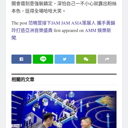
開會還刻意強裝鎮定，深怕自己一不小心就露出粉絲
本色，逗得全場哈哈大笑。
The post
范曉萱接下JAM JAM ASIA策展人 攜手黃韻
玲打造亞洲音樂盛典
first appeared on
AMM 娛樂新
聞
.
相關的
文章