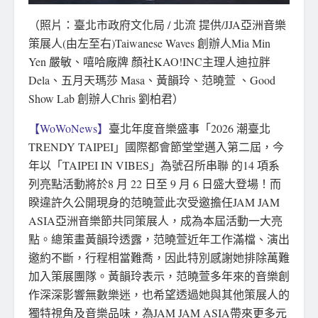
（照片：臺北市政府文化局 / 北流 提供/JJA亞洲音樂
策展人(由左至右)Taiwanese Waves 創辦人Mia Min
Yen 嚴敏、嘻哈廠牌 顏社KAO!INC主理人迪拉胖
Dela、五月天瑪莎 Masa、黃韻玲、范曉萱 、Good
Show Lab 創辦人Chris 劉柏君）
【WoWoNews】
臺北年度音樂盛事「2026 潮臺北
TRENDY TAIPEI」國際都會節堂堂邁入第二屆，今
年以「TAIPEI IN VIBES」為號召所串聯 的14 項系
列亮點活動將於8 月 22 日至 9 月 6 日盛大登場！而
睽違許久公開現身的范曉萱此次受邀擔任JAM JAM
ASIA亞洲音樂節共同策展人，成為本屆活動一大亮
點。總策畫黃韻玲透露，范曉萱近年工作滿檔、演出
邀約不斷，行程相當難喬，因此特別感謝她排除萬難
加入策展團隊。黃韻玲表示，范曉萱多年來的音樂創
作深深影響無數樂迷，也希望透過她與其他策展人的
獨特視角及音樂品味，為JAM JAM ASIA帶來更多元