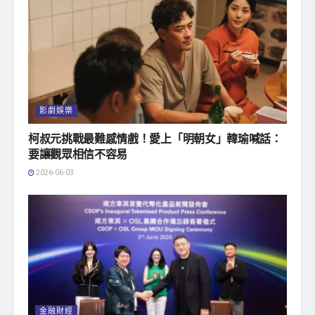
影劇娛樂
柯叔元挑戰最難感情戲！愛上「明朝女」韓瑜喊話：
要讓觀眾相信不容易
2026-06-03
金融財經