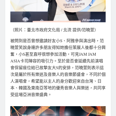
（照片：臺北市政府文化局 / 北流 提供/范曉萱）
被問到是否曾想邀請好友小S、阿雅參與演出時，范
曉萱笑說身邊許多朋友得知她擔任策展人後都十分興
奮，小S甚至直呼很想參加活動，可見JAM JAM
ASIA卡司陣容的吸引力。至於是否會延續先前演唱
會保留座位給已故摯友大S的安排，范曉萱則表示這
次是屬於所有樂迷及音樂人的音樂節盛會，不同於個
人演唱會，希望能以主人的身分歡迎來自台灣、日
本、韓國及東南亞等地的優秀音樂人與樂迷，共同享
受這場亞洲音樂盛典。