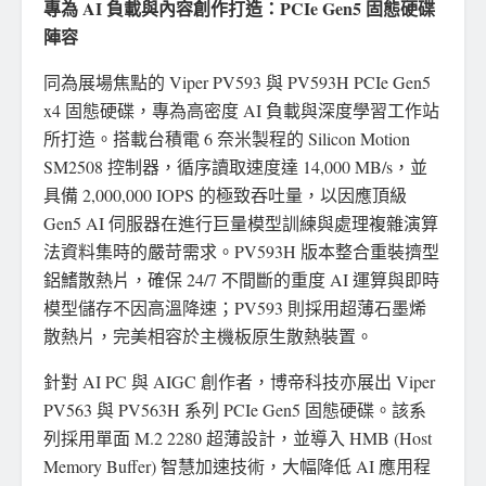
專為 AI 負載與內容創作打造：PCIe Gen5 固態硬碟
陣容
同為展場焦點的 Viper PV593 與 PV593H PCIe Gen5
x4 固態硬碟，專為高密度 AI 負載與深度學習工作站
所打造。搭載台積電 6 奈米製程的 Silicon Motion
SM2508 控制器，循序讀取速度達 14,000 MB/s，並
具備 2,000,000 IOPS 的極致吞吐量，以因應頂級
Gen5 AI 伺服器在進行巨量模型訓練與處理複雜演算
法資料集時的嚴苛需求。PV593H 版本整合重裝擠型
鋁鰭散熱片，確保 24/7 不間斷的重度 AI 運算與即時
模型儲存不因高溫降速；PV593 則採用超薄石墨烯
散熱片，完美相容於主機板原生散熱裝置。
針對 AI PC 與 AIGC 創作者，博帝科技亦展出 Viper
PV563 與 PV563H 系列 PCIe Gen5 固態硬碟。該系
列採用單面 M.2 2280 超薄設計，並導入 HMB (Host
Memory Buffer) 智慧加速技術，大幅降低 AI 應用程