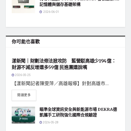
記憶體與儲存基礎架構
2026-06-01
你可能也喜歡
地方社會
漾新聞｜財劃法修法掀攻防 藍營駁高雄少194億：
財源不減反增還多59億 民進黨還說嘴
2026-05-25
【漾新聞記者陳雯萍／高雄報導】針對高雄市...
閱讀更多
瞄準全球資訊安全與新能源市場 DEKRA德
凱攜手工研院強化國際合規驗證
2026-05-28