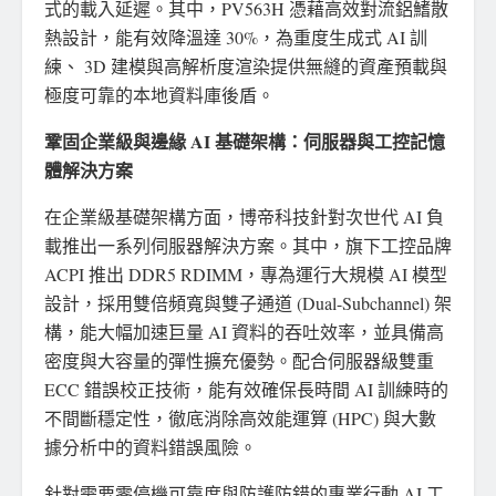
式的載入延遲。其中，PV563H 憑藉高效對流鋁鰭散
熱設計，能有效降溫達 30%，為重度生成式 AI 訓
練、 3D 建模與高解析度渲染提供無縫的資產預載與
極度可靠的本地資料庫後盾。
鞏固企業級與邊緣 AI 基礎架構：伺服器與工控記憶
體解決方案
在企業級基礎架構方面，博帝科技針對次世代 AI 負
載推出一系列伺服器解決方案。其中，旗下工控品牌
ACPI 推出 DDR5 RDIMM，專為運行大規模 AI 模型
設計，採用雙倍頻寬與雙子通道 (Dual-Subchannel) 架
構，能大幅加速巨量 AI 資料的吞吐效率，並具備高
密度與大容量的彈性擴充優勢。配合伺服器級雙重
ECC 錯誤校正技術，能有效確保長時間 AI 訓練時的
不間斷穩定性，徹底消除高效能運算 (HPC) 與大數
據分析中的資料錯誤風險。
針對需要零停機可靠度與防護防錯的專業行動 AI 工