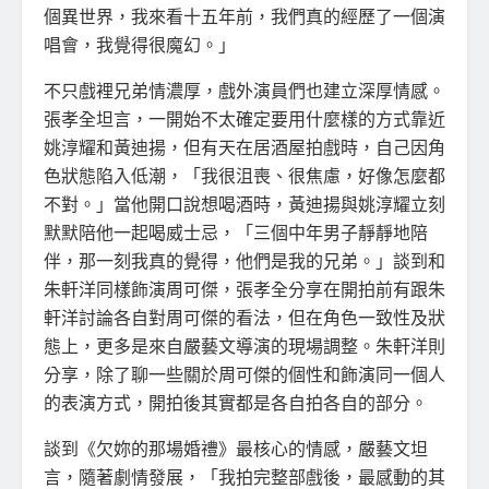
個異世界，我來看十五年前，我們真的經歷了一個演
唱會，我覺得很魔幻。」
不只戲裡兄弟情濃厚，戲外演員們也建立深厚情感。
張孝全坦言，一開始不太確定要用什麼樣的方式靠近
姚淳耀和黃迪揚，但有天在居酒屋拍戲時，自己因角
色狀態陷入低潮，「我很沮喪、很焦慮，好像怎麼都
不對。」當他開口說想喝酒時，黃迪揚與姚淳耀立刻
默默陪他一起喝威士忌，「三個中年男子靜靜地陪
伴，那一刻我真的覺得，他們是我的兄弟。」談到和
朱軒洋同樣飾演周可傑，張孝全分享在開拍前有跟朱
軒洋討論各自對周可傑的看法，但在角色一致性及狀
態上，更多是來自嚴藝文導演的現場調整。朱軒洋則
分享，除了聊一些關於周可傑的個性和飾演同一個人
的表演方式，開拍後其實都是各自拍各自的部分。
談到《欠妳的那場婚禮》最核心的情感，嚴藝文坦
言，隨著劇情發展，「我拍完整部戲後，最感動的其