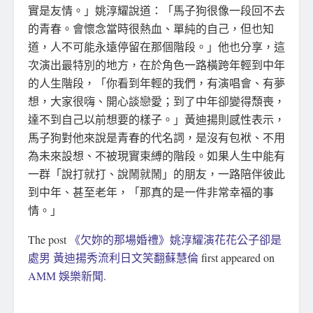
實是友情。」姚淳耀說道：「馬子狗很像一段回不去
的青春。會懷念當時很熱血、單純的自己，但也知
道，人不可能永遠停留在那個階段。」他也分享，這
次演出最特別的地方，在於角色一路橫跨年輕到中年
的人生階段，「你看到年輕的我們，有演唱會、有夢
想，大家很嗨、開心談戀愛；到了中年卻變得頹喪，
達不到自己以前想要的樣子。」黃迪揚則感性表示，
馬子狗對他來說是青春的代名詞，是沒有包袱、不用
為未來設想、不被現實束縛的階段。如果人生中能有
一群「說打就打、說鬧就鬧」的朋友，一路陪伴彼此
到中年、甚至老年，「那真的是一件非常幸福的事
情。」
The post
《欠妳的那場婚禮》姚淳耀演花花公子卻是
處男 黃迪揚秀流利日文笑翻蘇慧倫
first appeared on
AMM 娛樂新聞
.