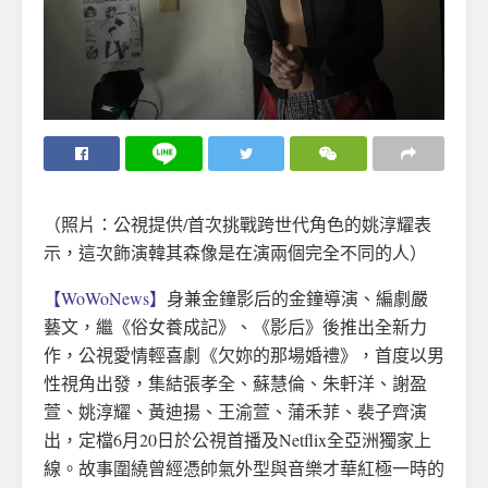
（照片：公視提供/首次挑戰跨世代角色的姚淳耀表
示，這次飾演韓其森像是在演兩個完全不同的人）
【WoWoNews】
身兼金鐘影后的金鐘導演、編劇嚴
藝文，繼《俗女養成記》、《影后》後推出全新力
作，公視愛情輕喜劇《欠妳的那場婚禮》，首度以男
性視角出發，集結張孝全、蘇慧倫、朱軒洋、謝盈
萱、姚淳耀、黃迪揚、王渝萱、蒲禾菲、裴子齊演
出，定檔6月20日於公視首播及Netflix全亞洲獨家上
線。故事圍繞曾經憑帥氣外型與音樂才華紅極一時的