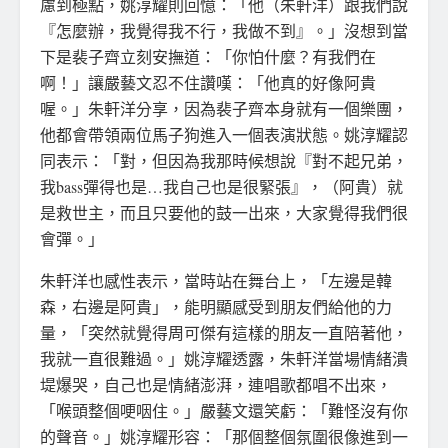
慮到極點，姚淳耀則回憶：「他（朱軒洋）跟我們說
『怎麼辦，我覺得我不行，我做不到』。」沒想到當
下是裴子齊立刻安撫道：「你怕什麼？有我們在
啊！」讓嚴藝文忍不住讚嘆：「他真的好像阿貴
喔。」朱軒洋分享，因為裴子齊本身就有一個樂團，
他都會帶領兩位馬子狗進入一個表演狀態。姚淳耀認
同表示：「對，但因為我那時候想說『對不起兄弟，
我bass彈得也是…我自己也是很緊張』，（阿貴）就
是救世主，而且只要他的鼓一出來，大家覺得我們很
會彈。」
朱軒洋也感性表示，當時站在舞台上，「左邊是韓
森，右邊是阿貴」，能明顯感受到朋友們給他的力
量，「突然就覺得周可傑有這樣的朋友一直陪著他，
我就一直很難過。」姚淳耀透露，朱軒洋當場情緒潰
堤爆哭，自己也是情緒澎湃，連唱歌都唱不出來，
「喉頭整個哽咽住。」嚴藝文還笑虧：「難怪沒有你
的聲音。」姚淳耀形容：「那個整個氛圍很像進到一