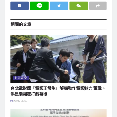
相關的
文章
影劇娛樂
台北電影節「電影正發生」解構動作電影魅力 董瑋、
洪昰顥揭密打戲幕後
2026-06-02