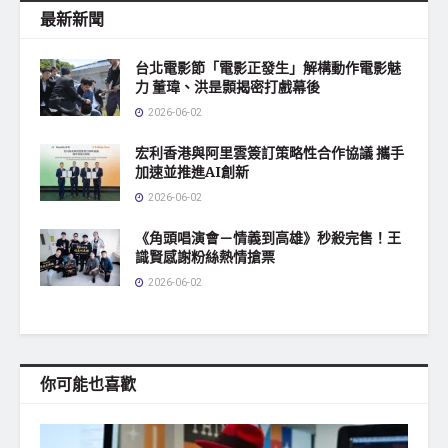
最新新聞
台北電影節「電影正發生」解構動作電影魅
力 董瑋、洪昰顥揭密打戲幕後
2026-06-02
宏利香港與阿里雲簽訂策略性合作協議 攜手
加速並推進AI創新
2026-06-02
《角頭唱演會－情義到高雄》秒殺完售！王
識賢感謝粉絲熱情搶票
2026-06-02
你可能也喜歡