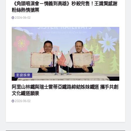
《角頭唱演會－情義到高雄》秒殺完售！王識賢感謝
粉絲熱情搶票
2026-06-02
影劇娛樂
阿里山林鐵與瑞士雷蒂亞鐵路締結姊妹鐵道 攜手共創
文化鐵道願景
2026-06-02