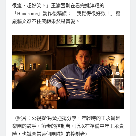
很瘋，超好笑。」王渝萱則在看完姚淳耀的
「Handsome」動作後稱讚：「我覺得很好欸！」讓
嚴藝文忍不住笑虧果然是真愛。
（照片：公視提供/黃迪揚分享，年輕時的王永貴是
樂團的鼓手，節奏的控制者，所以在準備中年王永貴
時，也試圖當這個團隊裡的控制者）