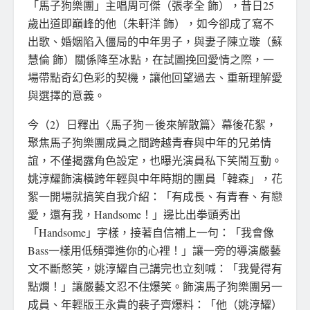
「馬子狗樂團」主唱周可傑（張孝全 飾），昔日25
歲出道即巔峰的他（朱軒洋 飾），如今卻成了寫不
出歌、婚姻陷入僵局的中年男子，與妻子陳立璇（蘇
慧倫 飾）關係降至冰點，在試圖挽回愛情之際，一
場帶點奇幻色彩的契機，讓他回望過去、重新理解愛
與選擇的意義。
今（2）日釋出〈馬子狗－後來解散篇〉幕後花絮，
聚焦馬子狗樂團成員之間跨越青春與中年的兄弟情
誼，不僅揭露角色設定，也曝光演員私下笑鬧互動。
姚淳耀飾演橫跨年輕與中年時期的團員「韓森」，花
絮一開場就搞笑自我介紹：「有成長、有青春、有戀
愛，還有我，Handsome！」邊比出拳頭秀出
「Handsome」字樣，接著自信補上一句：「我會像
Bass一樣用低頻彈進你的心裡！」讓一旁的導演嚴藝
文不斷憋笑，姚淳耀自己講完也立刻喊：「我覺得有
點爛！」讓嚴藝文忍不住爆笑。飾演馬子狗樂團另一
成員、年輕版王永貴的裴子齊爆料：「他（姚淳耀）