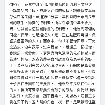
CEO」，花絮中甚至出現他排練時用流利日文與客
戶講電話的片段，熟練又油條的模樣，讓嚴藝文與蘇
慧倫在旁笑翻。黃迪揚也分享，年輕時的王永貴是樂
團的鼓手，節奏的控制者，所以在準備中年王永貴
時，也試圖當這個團隊裡的控制者，「他是周可傑的
司機、保母，也是經紀人，是一直在點醒周可傑、保
護這個團隊的人。」而劇中一句「不管你再爛、再怎
麼過氣，沒有觀眾、沒有舞台了，我還是一樣挺你，
我還是一樣愛你」，更道盡角色深厚的兄弟情感。而
飾演年輕時王永貴的裴子齊則認為身為馬子狗的鼓
手，某些時刻在替大家認清現實面，有點像是牽著繩
子抓好兩隻「馬子狗」，讓其他兩位不要太瘋，但偶
爾還是會忍不住一起熱血起來。嚴藝文也進一步點出
王永貴在樂團中的重要性，「他雖然不是站在Center
的人，但所有音樂都要先看鼓手的鼓點，你們眼神要
先對到，大家才會一起下音樂。」她認為，這和王永
貴在馬子狗、五人幫的角色一模一樣，是默默穩住整