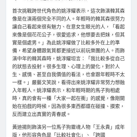
首次挑戰跨世代角色的姚淳耀表示，這次飾演韓其森
像是在演兩個完全不同的人。年輕時的韓其森很努力
讓自己看起來很有魅力、在意女生眼光的人，「看起
來像是個花花公子，很愛追求，他想要去把妹，但其
實是個處男。」為此姚淳耀做了比較多外在上的準
備，希望身體跟氣質都更接近以前玩樂團的人。而飾
演中年的韓其森時，姚淳耀坦言：「我比較多從自己
的狀態去投射。很多生理、心理上的變化，對於人
生、感情、甚至自我價值的看法，也會跟年輕時不太
一樣。」嚴藝文笑說，看得出來姚淳耀非常努力想融
入年輕人。姚淳耀表示，和年輕時期的馬子狗相處
時，真的會有一種「大家一起在衝」的感覺，像剛開
始在拍戲的時候，因為很多東西都還在碰撞、摸索，
反而建立出真實的青春感。
黃迪揚則飾演另一位馬子狗靈魂人物「王永貴」成年
版，他形容角色是「比較社會化」、「跨國