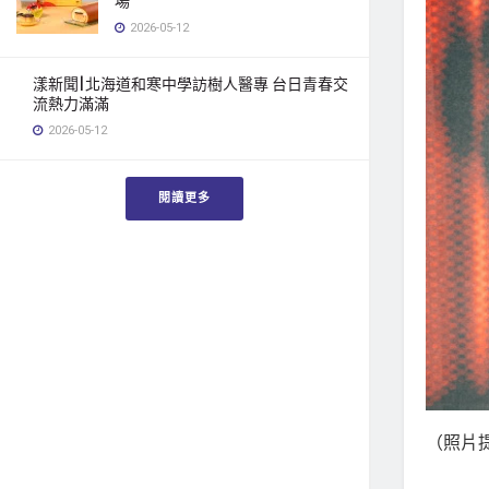
場
2026-05-12
漾新聞|北海道和寒中學訪樹人醫專 台日青春交
流熱力滿滿
2026-05-12
閱讀更多
（照片提