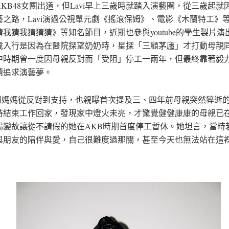
KB48女團出道，但Lavi早上三歲時就踏入演藝圈，從三歲起就
藝之路，Lavi演過公視單元劇《搖滾保姆》、電影《木蘭特工》
我猜我猜猜猜》等知名節目，近期也參與youtube的學生製片演
歲入行是因為在醫院探望奶奶時，星探「三顧茅廬」才打動母親
中時期曾一度因母親反對而「受阻」停工一兩年，但最終靠著毅
續追求演藝夢。
i談到媽媽從反對到支持，也親曝首次提及三、四年前母親突然猝逝
時結束工作回家，發現家中燈火未亮，才驚覺健健康康的母親已
場變故讓從不請假的她在AKB時期首度停工暫休。她坦言，當時
與朋友的陪伴與愛，自己很難度過那關，甚至今天也無法站在這