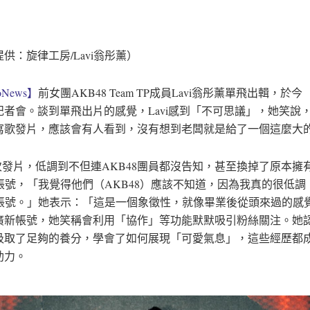
供：旋律工房/Lavi翁彤薰）
News】
前女團AKB48 Team TP成員Lavi翁彤薰單飛出輯，於今
記者會。談到單飛出片的感覺，Lavi感到「不可思議」，她笑說
寫歌發片，應該會有人看到，沒有想到老闆就是給了一個這麼大
此次發片，低調到不但連AKB48團員都沒告知，甚至換掉了原本擁有
G帳號，「我覺得他們（AKB48）應該不知道，因為我真的很低調
G帳號。」她表示：「這是一個象徵性，就像畢業後從頭來過的感
廣新帳號，她笑稱會利用「協作」等功能默默吸引粉絲關注。她
汲取了足夠的養分，學會了如何展現「可愛氣息」，這些經歷都
助力。