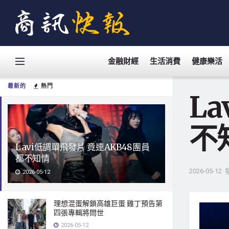
金融財經
生活消費
健康樂活
最新的
熱門
L
不
Lavi低調單飛發片 竟連AKB48團員
都不知情
2026-05-12
2026-05-12
理想混蛋解鎖高雄巨蛋 雞丁預告第
四張專輯將問世
2026-05-12