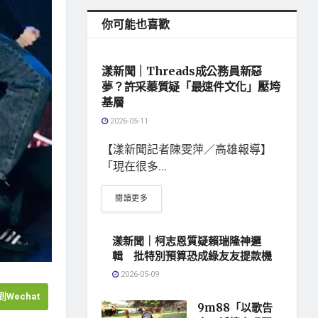
你可能也喜歡
地方社會
漾新聞｜Threads成公務員新惡
夢？許采蓁質疑「最速件文化」壓垮
基層
2026-05-11
【漾新聞記者陳雯萍／高雄報導】
「現在很多...
閱讀更多
漾新聞｜柯志恩質疑賴瑞隆神邏
輯 批特別預算恐成綠友友提款機
2026-05-09
Wechat
9m88「以歌告