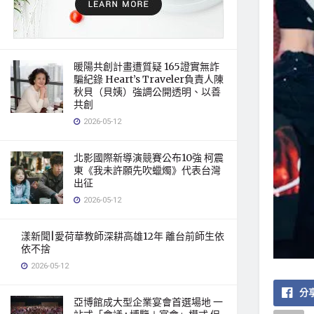
暖陽共創計畫遭質疑 165證實無詐
騙紀錄 Heart’s Traveler負責人陳
秋貝（貝姨）強調公開透明、以善
共創
2026-05-12
北影國際新導演競賽公布10強 柯震
東《我未許願先吹蠟燭》代表台灣
出征
2026-05-12
漾新聞|愛荷華教師深耕高雄12年 離台前師生依
依不捨
2026-05-12
分享
亞博館成大型企業宴會首選場地 一