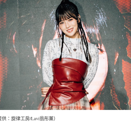
供：旋律工房/Lavi翁彤薰）