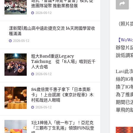
站式「會議+博覽＋宴會」模式 促
進團隊凝聚 推動業務發展
2026-05-12
（照片提
漾新聞|鳳山高中遠赴捷克交流 14天跨國學習收
穫滿滿
【WoWo
2026-05-12
辦發片
說低調
粗大Band重返Legacy
Taichung 從「8人場」唱到近千
人大合唱
Lavi
2026-05-12
絲的I
換了I
84歲倍賞千惠子拿下「日本奧斯
為了推
卡」！上台感謝《東京計程車》木
村拓哉迷人眼睛
期間已
2026-05-12
單飛的
1比1神捲入「統一布丁」！亞尼克
「三顆布丁生乳捲」領頭FUN玩登