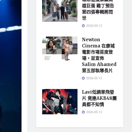
雄巨蛋 雞丁預告
第四張專輯將問
世
2026-05-12
Newton
Cinema 在康城
電影市場首度登
場，並宣佈
Salim Ahamed
第五部執導長片
2026-05-12
Lavi低調單飛發
片 竟連AKB48團
員都不知情
2026-05-12