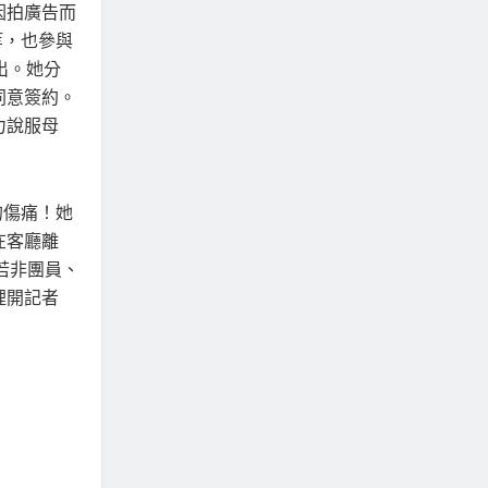
因拍廣告而
等，也參與
出。她分
同意簽約。
力說服母
的傷痛！她
在客廳離
若非團員、
裡開記者