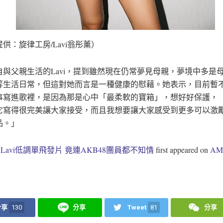
供：旋律工房/Lavi翁彤薰）
自與父親生活的Lavi，提到雖然現在仍常夢見母親，夢境中多是
等生活日常，但這對她而言是一種健康的慰藉。她表示，目前暫
事寫進歌裡，是因為那是心中「最柔軟的寶箱」，想好好保護，
它寫得很完美讓大家接受，而且我想要讓大家感受到更多可以激
品。」
t
Lavi低調單飛發片 竟連AKB48團員都不知情
first appeared on
A
分享
130
分享
Tweet
81
分享