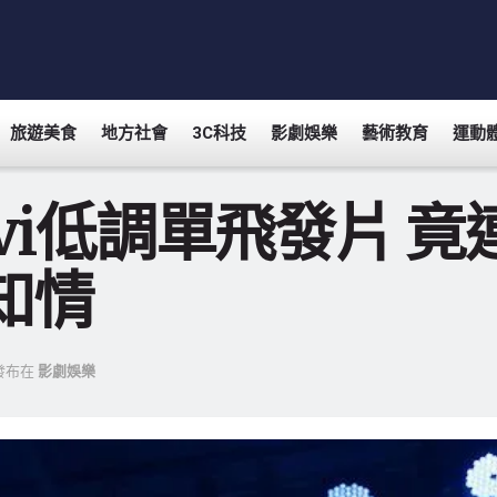
旅遊美食
地方社會
3C科技
影劇娛樂
藝術教育
運動
avi低調單飛發片 竟
知情
發布在
影劇娛樂