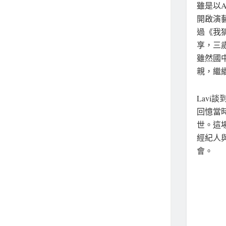
雖是以A
開啟演
過《我猜
享，三
雖然國
親，繼
Lav
回憶當
世。這
經紀人
會。