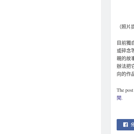
（照片提
目前獨
或碎念
親的故
辦法把
向的作
The pos
聞
.