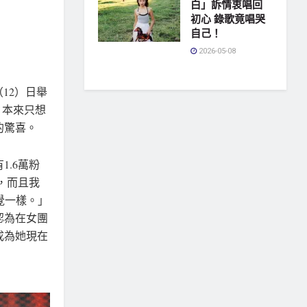
白」訴情衷唱回
初心 錄歌竟唱哭
自己！
2026-05-08
（12）日舉
，本來只想
的驚喜。
1.6萬粉
，而且我
覺一樣。」
認為在女團
成為她現在