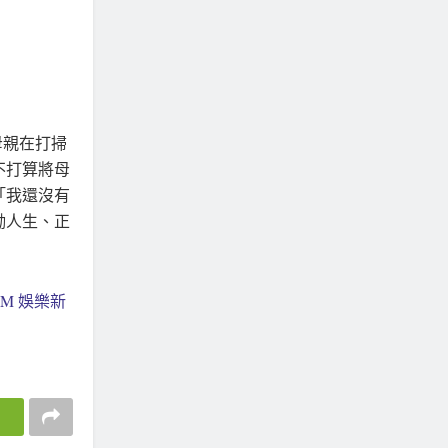
母親在打掃
不打算將母
「我還沒有
勵人生、正
MM 娛樂新