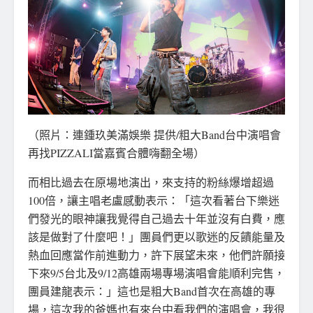
（照片：連鍾玖美滿娛樂 提供/粗大Band台中演唱會
再找PIZZALI當嘉賓合體嗨翻全場）
而相比過去在原場地演出，來支持的粉絲爆增超過
100倍，讓主唱老盧感動表示：「這次看著台下樂迷
們發光的眼神讓我覺得自己過去十年並沒有白費，應
該是做對了什麼吧！」團員們更以歌迷的反饋能量及
熱血回應當作前進動力，許下展望未來，他們許願接
下來9/5台北及9/12高雄兩場專場演唱會能順利完售，
團員建龍表示：」這也是粗大Band首次在高雄的專
場，這次我的爸媽也有來台中看我們的演唱會，我很