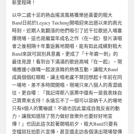
新里程碑！
以中二感十足的熱血搖滾風格獲樂迷喜愛的粗大
Band日前於Legacy Taichung開唱迎來出道以來的高光
時刻，近期人氣翻漲的他們吸引了近千位歌迷入場塞
爆現場，這也是繼當年成名之作〈在一起〉發片演唱
會之後相隔十年重返舊地開唱，能有如此成績對粗大
Band來說可說別具意義，更成了「十年磨一劍」的
最佳見證！看到台下滿滿的歌迷高喊『在一起』，現
場應援小旗幟一起波浪舞的熱情互動，讓粗大Band
成員個個紅眼眶，讓主唱老盧不禁回想起十年前在同
一場地、差不多時間開唱，現場只來八個人的青澀過
往，更自曝：「我記得那八張票中還有一是我表妹自
己買票來支持！永遠忘不了一個可以容納千人的場地
只有8個人的驚嚇感！不過也因此當成自我反省的動
力，讓我知道除了努力做好音樂外也要好好地宣
傳！」也因此這次趁著開唱前夕，粗大Band只要有
空檔就狂拍影片宣傳，甚至還走訪各個演出現場發傳