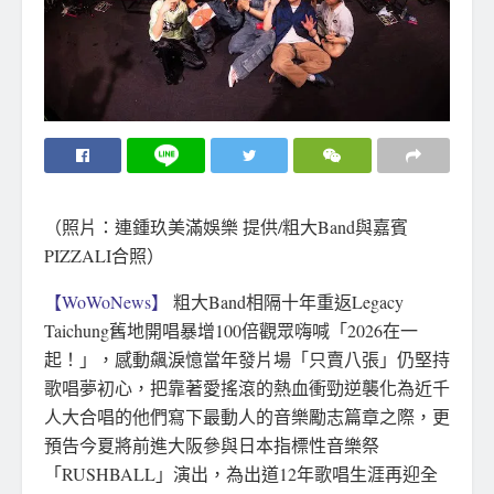
（照片：連鍾玖美滿娛樂 提供/粗大Band與嘉賓
PIZZALI合照）
【WoWoNews】
粗大Band相隔十年重返Legacy
Taichung舊地開唱暴增100倍觀眾嗨喊「2026在一
起！」，感動飆淚憶當年發片場「只賣八張」仍堅持
歌唱夢初心，把靠著愛搖滾的熱血衝勁逆襲化為近千
人大合唱的他們寫下最動人的音樂勵志篇章之際，更
預告今夏將前進大阪參與日本指標性音樂祭
「RUSHBALL」演出，為出道12年歌唱生涯再迎全