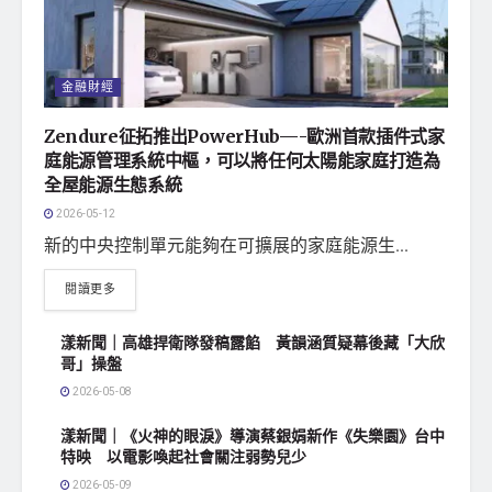
金融財經
Zendure征拓推出PowerHub—-歐洲首款插件式家
庭能源管理系統中樞，可以將任何太陽能家庭打造為
全屋能源生態系統
2026-05-12
新的中央控制單元能夠在可擴展的家庭能源生...
閱讀更多
漾新聞｜高雄捍衛隊發稿露餡 黃韻涵質疑幕後藏「大欣
哥」操盤
2026-05-08
漾新聞｜《火神的眼淚》導演蔡銀娟新作《失樂園》台中
特映 以電影喚起社會關注弱勢兒少
2026-05-09