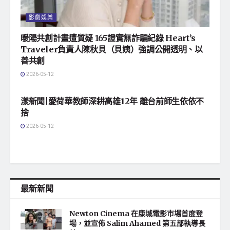
影劇娛樂
暖陽共創計畫遭質疑 165證實無詐騙紀錄 Heart’s
Traveler負責人陳秋貝（貝姨）強調公開透明、以
善共創
2026-05-12
地方社會
漾新聞|愛荷華教師深耕高雄12年 離台前師生依依不
捨
2026-05-12
最新新聞
Newton Cinema 在康城電影市場首度登
場，並宣佈 Salim Ahamed 第五部執導長