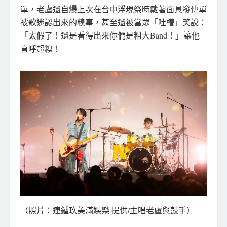
單，老盧還自爆上次在台中浮現祭時戴著面具發傳單
被歌迷認出來的糗事，甚至還被當眾「吐槽」笑說：
「太假了！還是看得出來你們是粗大Band！」讓他
直呼超糗！
（照片：連鍾玖美滿娛樂 提供/主唱老盧與鼓手）