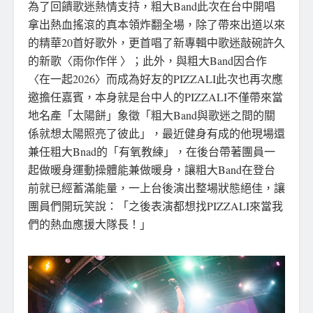
為了回饋歌迷熱情支持，粗大Band此次在台中開唱
拿出熱血搖滾的真本領炸翻全場，除了帶來出道以來
的精華20首好歌外，更首唱了新專輯中歌迷敲碗許久
的新歌〈雨你作伴 〉；此外，與粗大Band因合作
〈在一起2026〉而成為好友的PIZZALI此次也再次應
邀擔任嘉賓，本身就是台中人的PIZZALI不僅帶來當
地名產「太陽餅」象徵「粗大Band與歌迷之間的關
係就想太陽照亮了彼此」，最近健身有成的他現場還
兼任粗大Bnad的「有氧教練」，在後台帶著團員一
起做暖身運動操體能兼做暖身，讓粗大Band在登台
前就已經蓄滿能量，一上台後演出整場狀態絕佳，讓
團員們開玩笑說：「之後表演都想找PIZZALI來當我
們的熱血應援大隊長！」