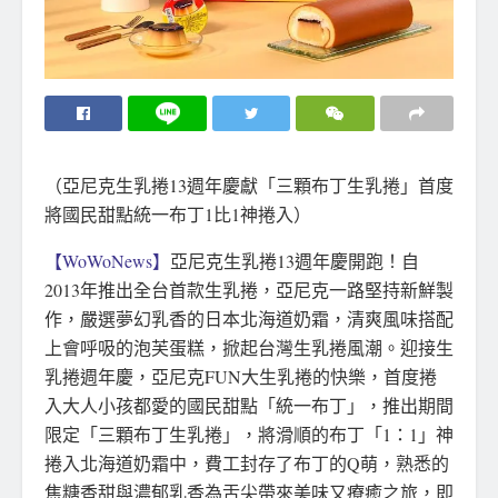
（亞尼克生乳捲13週年慶獻「三顆布丁生乳捲」首度
將國民甜點統一布丁1比1神捲入）
【WoWoNews】
亞尼克生乳捲13週年慶開跑！自
2013年推出全台首款生乳捲，亞尼克一路堅持新鮮製
作，嚴選夢幻乳香的日本北海道奶霜，清爽風味搭配
上會呼吸的泡芙蛋糕，掀起台灣生乳捲風潮。迎接生
乳捲週年慶，亞尼克FUN大生乳捲的快樂，首度捲
入大人小孩都愛的國民甜點「統一布丁」，推出期間
限定「三顆布丁生乳捲」，將滑順的布丁「1：1」神
捲入北海道奶霜中，費工封存了布丁的Q萌，熟悉的
焦糖香甜與濃郁乳香為舌尖帶來美味又療癒之旅，即