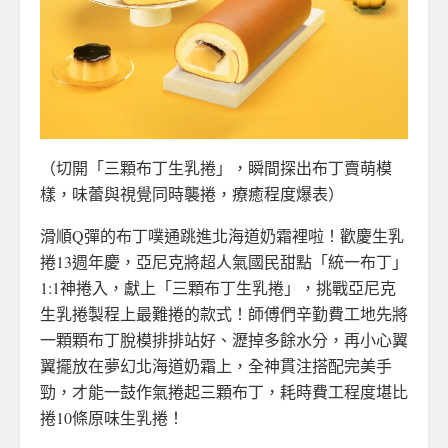
（切開「三顆布丁生乳捲」，瞬間探出布丁賣萌模
樣，味蕾與視覺同時襲捲，療癒程度爆表）
滑順Q彈的布丁噗通跳進北海道奶霜裡啦！歡慶生乳
捲13週年慶，亞尼克將超人氣國民甜點「統一布丁」
1:1神捲入，獻上「三顆布丁生乳捲」，挑戰亞尼克
生乳捲製程上最難捲的款式！師傅們辛勤費工地先將
一顆顆布丁脫模排排站好、瀝掉多餘水分，再小心翼
翼擺放在夢幻北海道奶霜上，全神貫注搭配完美手
勁，才能一鼓作氣捲起三顆布丁，耗時費工程度堪比
捲10條原味生乳捲！