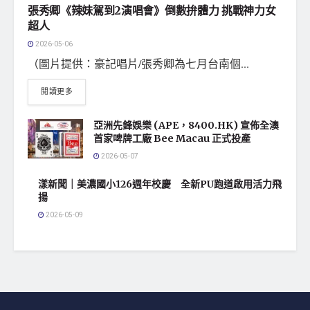
張秀卿《辣妹駕到2演唱會》倒數拚體力 挑戰神力女
超人
2026-05-06
（圖片提供：豪記唱片/張秀卿為七月台南個...
閱讀更多
亞洲先鋒娛樂 (APE，8400.HK) 宣佈全澳
首家啤牌工廠 Bee Macau 正式投產
2026-05-07
漾新聞｜美濃國小126週年校慶 全新PU跑道啟用活力飛
揚
2026-05-09