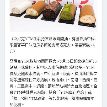
（亞尼克YTM生乳捲盲盒限時開抽，有機會抽中極
限量奢華口味厄瓜多爾脆皮黑巧克力，驚喜現賺307
元）
亞尼克YTM甜點地圖再擴大，5月15日起北捷全新20
站點正式營運，其中以淡水信義線10站最多，YTM
據點更隨淡水信義、中和新蘆、板南、松山新店與文
湖等捷運線往四方拓展，包括象山、南港、西湖、石
牌、三民高中、迴龍、頂埔等站橫跨大台北地區。全
台YTM共計達86站點，結合「YTM庫存查詢」或
「線上預訂YTM取貨」等智能服務，讓甜點購買更
加便利。