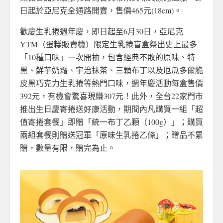
日起於亞尼克全通路開賣，售價465元(18cm)。
歡慶生乳捲週年慶，即日起至6月30日，亞尼克
YTM（蛋糕販賣機）限定生乳捲盲盒祭出史上最多
「10種口味」一次開抽，包含經典不敗的原味、特
黑、鮮芋奶霜、宇治抹茶、三顆布丁以及厄瓜多爾脆
皮黑巧克力生乳捲等熱門口味，週年慶活動每盒售價
392元，有機會驚喜現賺307元！此外，全台22家門市
推出生日慶寄捲送好康活動，期間內凡購買一組「超
值寄捲套餐」即贈「統一布丁乙顆（100g）」；購買
兩組套餐則贈送冠軍「原味生乳捲乙條」；贈品不累
贈，數量有限，贈完為止。