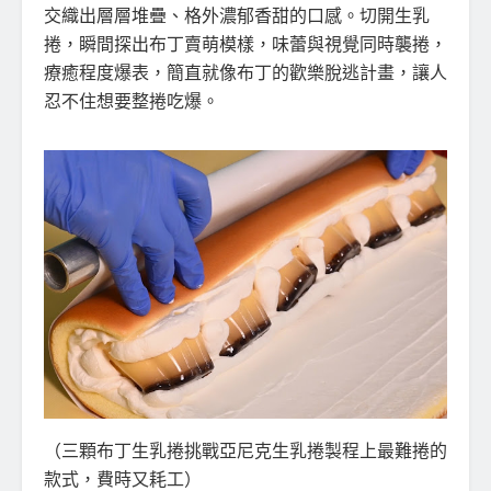
交織出層層堆疊、格外濃郁香甜的口感。切開生乳
捲，瞬間探出布丁賣萌模樣，味蕾與視覺同時襲捲，
療癒程度爆表，簡直就像布丁的歡樂脫逃計畫，讓人
忍不住想要整捲吃爆。
（三顆布丁生乳捲挑戰亞尼克生乳捲製程上最難捲的
款式，費時又耗工）