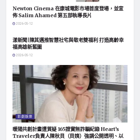
Newton Cinema 在康城電影市場首度登場，並宣
佈 Salim Ahamed 第五部執導長片
2026-05-12
地方社會
漾新聞|陳其邁推智慧社宅與敬老雙福利 打造高齡幸
福高雄新藍圖
2026-05-12
影劇娛樂
暖陽共創計畫遭質疑 165證實無詐騙紀錄 Heart’s
Traveler負責人陳秋貝（貝姨）強調公開透明、以