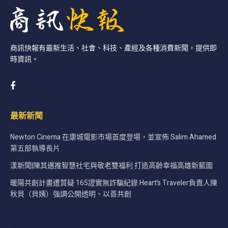
商訊快報有最新生活、社會、科技、產經及各種消費新聞，提供即
時資訊。
最新新聞
Newton Cinema 在康城電影市場首度登場，並宣佈 Salim Ahamed
第五部執導長片
漾新聞|陳其邁推智慧社宅與敬老雙福利 打造高齡幸福高雄新藍圖
暖陽共創計畫遭質疑 165證實無詐騙紀錄 Heart’s Traveler負責人陳
秋貝（貝姨）強調公開透明、以善共創