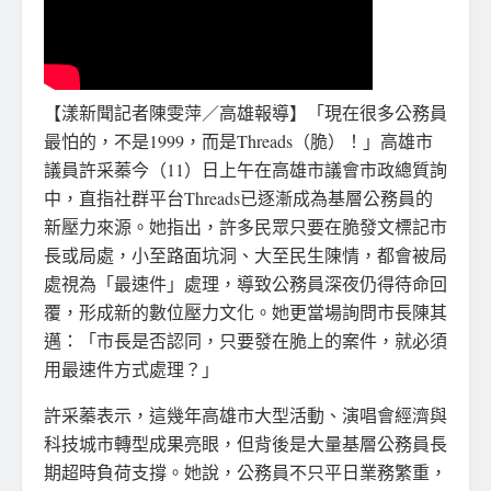
【漾新聞記者陳雯萍／高雄報導】「現在很多公務員
最怕的，不是1999，而是Threads（脆）！」高雄市
議員許采蓁今（11）日上午在高雄市議會市政總質詢
中，直指社群平台Threads已逐漸成為基層公務員的
新壓力來源。她指出，許多民眾只要在脆發文標記市
長或局處，小至路面坑洞、大至民生陳情，都會被局
處視為「最速件」處理，導致公務員深夜仍得待命回
覆，形成新的數位壓力文化。她更當場詢問市長陳其
邁：「市長是否認同，只要發在脆上的案件，就必須
用最速件方式處理？」
許采蓁表示，這幾年高雄市大型活動、演唱會經濟與
科技城市轉型成果亮眼，但背後是大量基層公務員長
期超時負荷支撐。她說，公務員不只平日業務繁重，