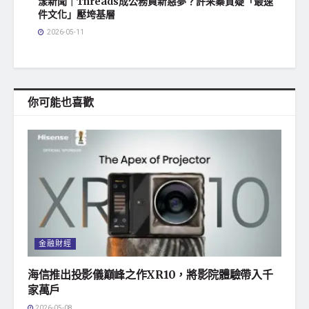
漾新聞｜Threads成公務員新惡夢？許采蓁質疑「最速
件文化」壓垮基層
2026-05-11
你可能也喜歡
金融財經
海信推出投影儀巔峰之作XR10，將影院體驗帶入千
家萬戶
2026-05-08