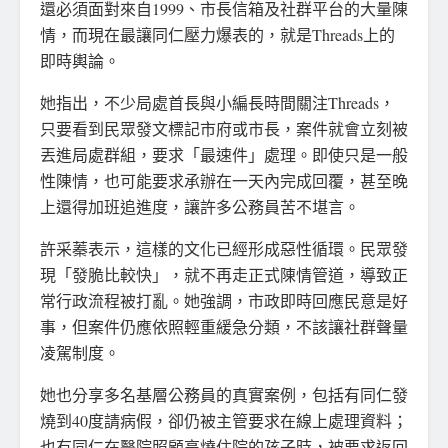
還必須面對來自1999、市長信箱及社群平台的大量陳
情，而現在最讓同仁壓力爆表的，就是Threads上的
即時輿論。
她指出，不少局處首長與小編長時間關注Threads，
只要看到民眾發文標記市府或市長，案件就會立刻被
丟進局處群組，要求「最速件」處理。即使只是一般
性陳情，也可能要求承辦在一天內完成回覆，甚至晚
上還得加班追進度，讓許多公務員苦不堪言。
許采蓁表示，這樣的文化已經形成惡性循環。民眾發
現「發脆比較快」，就不再走正式陳情管道，導致正
常行政流程被打亂。她強調，市政即時回應民意是好
事，但案件仍應依照輕重緩急分類，不該讓社群聲量
凌駕制度。
她也分享多名基層公務員的真實案例，包括有同仁發
燒到40度請病假，卻仍被主管要求在線上處理資料；
也有同仁在醫院照顧高燒住院的孩子時，被要求返回