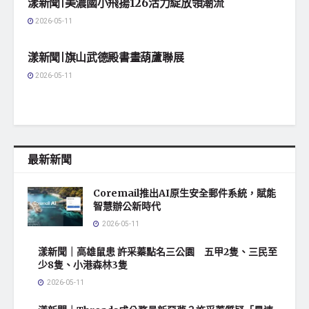
漾新聞|美濃國小飛揚126活力綻放領潮流
2026-05-11
地方社會
漾新聞|旗山武德殿書畫葫蘆聯展
2026-05-11
最新新聞
Coremail推出AI原生安全郵件系統，賦能
智慧辦公新時代
2026-05-11
漾新聞｜高雄鼠患 許采蓁點名三公園 五甲2隻、三民至
少8隻、小港森林3隻
2026-05-11