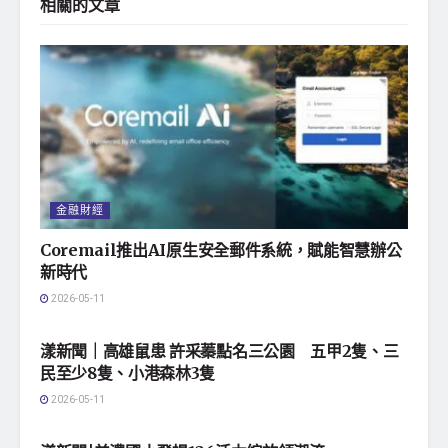
相關的
文章
金融財經
Coremail推出AI原生安全郵件系統，賦能智慧辦公
新時代
2026-05-11
地方社會
漾新聞｜高雄鼠患 許采蓁點名三公園 五甲2隻、三
民至少8隻、小港森林3隻
2026-05-11
地方社會