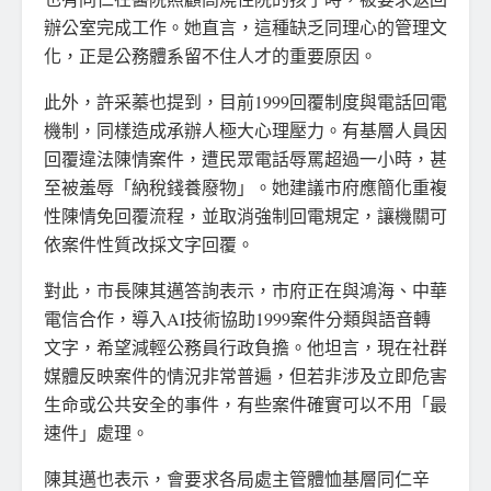
辦公室完成工作。她直言，這種缺乏同理心的管理文
化，正是公務體系留不住人才的重要原因。
此外，許采蓁也提到，目前1999回覆制度與電話回電
機制，同樣造成承辦人極大心理壓力。有基層人員因
回覆違法陳情案件，遭民眾電話辱罵超過一小時，甚
至被羞辱「納稅錢養廢物」。她建議市府應簡化重複
性陳情免回覆流程，並取消強制回電規定，讓機關可
依案件性質改採文字回覆。
對此，市長陳其邁答詢表示，市府正在與鴻海、中華
電信合作，導入AI技術協助1999案件分類與語音轉
文字，希望減輕公務員行政負擔。他坦言，現在社群
媒體反映案件的情況非常普遍，但若非涉及立即危害
生命或公共安全的事件，有些案件確實可以不用「最
速件」處理。
陳其邁也表示，會要求各局處主管體恤基層同仁辛