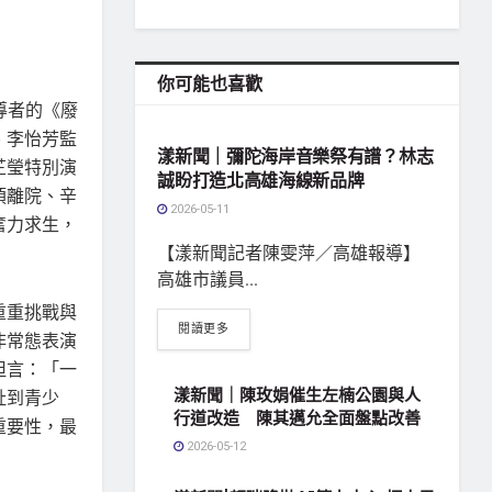
你可能也喜歡
導者的《廢
地方社會
、李怡芳監
漾新聞｜彌陀海岸音樂祭有譜？林志
芷瑩特別演
誠盼打造北高雄海線新品牌
須離院、辛
2026-05-11
奮力求生，
【漾新聞記者陳雯萍／高雄報導】
高雄市議員...
重重挑戰與
閱讀更多
非常態表演
坦言：「一
漾新聞｜陳玫娟催生左楠公園與人
扯到青少
行道改造 陳其邁允全面盤點改善
重要性，最
2026-05-12