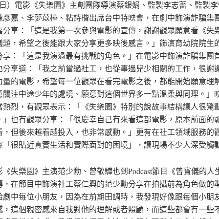
8日）電影《失樂園》主創團隊導演蔡銀娟、監製李志薔、監製李
陳彥嘉、李夢苡樺、粘詩楷出席台中特映會，在劇中飾演詐騙集
嘉分享：「這是我第一次參與電影的宣傳，謝謝觀眾願意看《失
議題，希望之後能跟大家分享更多映後感言。」飾演育幼院院生
分享：「這是我演過最有挑戰的角色。」在電影中飾演詐騙集團
也分享道：「我之前當過社工，也從事過兒少相關的工作，很謝
力量的電影，希望每一位觀眾在看完電影之後，都能開始願意理
意關注中途少年的處境、願意對這個世界多一點溫柔與同理。」
當熱烈，有觀眾表示：「《失樂園》特別的說故事結構讓人很驚
。」也有觀眾分享：「很慶幸自己有來看這部電影，原本前面的
看，但後來越看越投入，也非常感動。」更有在社工領域服務的
容「很貼近真實生活和實際面對的困境」，讓現場不少人深受觸
《失樂園》主演范少勳、曾敬驊也到Podcast節目《曾寶儀的人
傳，在節目中飾演社工蔡仁興的范少勳分享在拍攝前為角色做的
給劇中每位小朋友，因為在前期田調時，我發現好像跟每個小朋
感，這個親密感來自我對他的理解或者照顧，而這些都會有一些