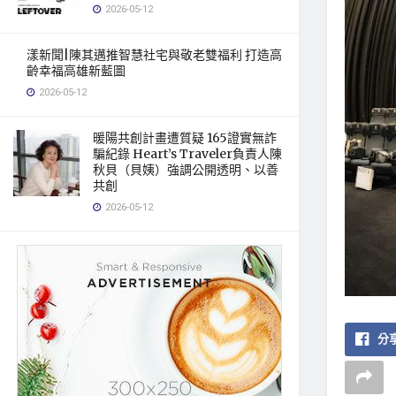
2026-05-12
漾新聞|陳其邁推智慧社宅與敬老雙福利 打造高
齡幸福高雄新藍圖
2026-05-12
暖陽共創計畫遭質疑 165證實無詐
騙紀錄 Heart’s Traveler負責人陳
秋貝（貝姨）強調公開透明、以善
共創
2026-05-12
分享