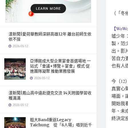
（「冬
【WoWo
漾新聞|愛荷華教師深耕高雄12年 離台前師生依
墟少年
依不捨
製，范
2026-05-12
出。影
苦自力
亞博館成大型企業宴會首選場地 一
也有人
站式「會議+博覽＋宴會」模式 促
進團隊凝聚 推動業務發展
2026-05-12
今（1
真實心
漾新聞|鳳山高中遠赴捷克交流 14天跨國學習收
場面，
穫滿滿
開始我
2026-05-12
年、未
終決定
粗大Band重返Legacy
Taichung 從「8人場」唱到近千