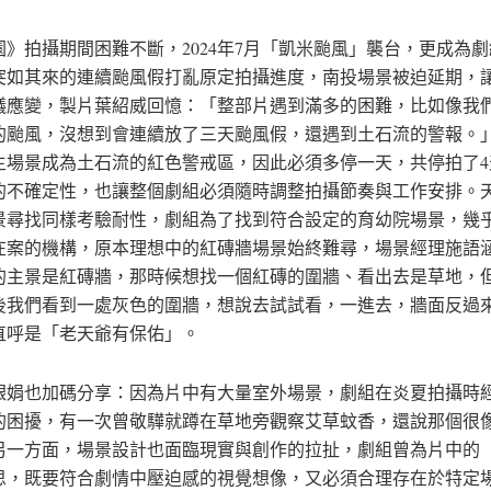
園》拍攝期間困難不斷，2024年7月「凱米颱風」襲台，更成為
突如其來的連續颱風假打亂原定拍攝進度，南投場景被迫延期，
議應變，製片葉紹威回憶：「整部片遇到滿多的困難，比如像我
的颱風，沒想到會連續放了三天颱風假，還遇到土石流的警報。
主場景成為土石流的紅色警戒區，因此必須多停一天，共停拍了4
的不確定性，也讓整個劇組必須隨時調整拍攝節奏與工作安排。
景尋找同樣考驗耐性，劇組為了找到符合設定的育幼院場景，幾
在案的機構，原本理想中的紅磚牆場景始終難尋，場景經理施語
的主景是紅磚牆，那時候想找一個紅磚的圍牆、看出去是草地，
後我們看到一處灰色的圍牆，想說去試試看，一進去，牆面反過
直呼是「老天爺有保佑」。
銀娟也加碼分享：因為片中有大量室外場景，劇組在炎夏拍攝時
的困擾，有一次曾敬驊就蹲在草地旁觀察艾草蚊香，還說那個很
另一方面，場景設計也面臨現實與創作的拉扯，劇組曾為片中的
思，既要符合劇情中壓迫感的視覺想像，又必須合理存在於特定