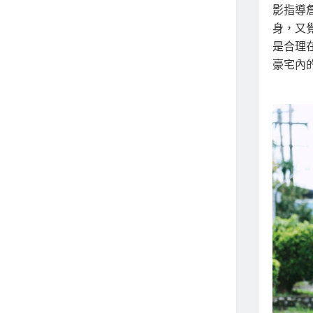
影指導
身，又
是合理
豪宅內