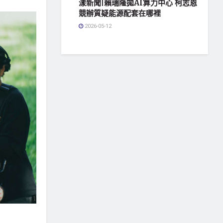
漾新聞|賴瑞隆拋AI算力中心 柯志恩
競辦質疑能源配套在哪裡
2026-05-12