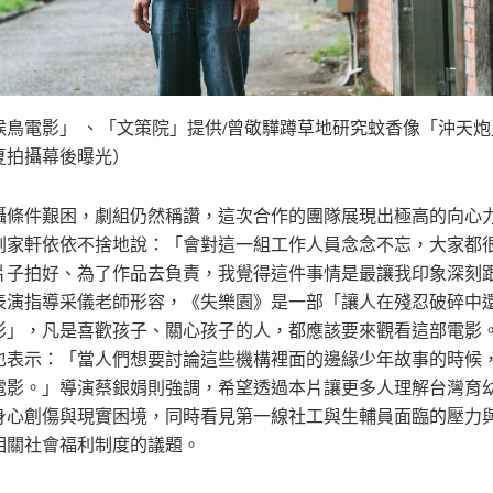
候鳥電影」 、「文策院」提供/曾敬驊蹲草地研究蚊香像「沖天
夏拍攝幕後曝光）
攝條件艱困，劇組仍然稱讚，這次合作的團隊展現出極高的向心
劉家軒依依不捨地說：「會對這一組工作人員念念不忘，大家都
片子拍好、為了作品去負責，我覺得這件事情是最讓我印象深刻
表演指導采儀老師形容，《失樂園》是一部「讓人在殘忍破碎中
影」，凡是喜歡孩子、關心孩子的人，都應該要來觀看這部電影
也表示：「當人們想要討論這些機構裡面的邊緣少年故事的時候
電影。」導演蔡銀娟則強調，希望透過本片讓更多人理解台灣育
身心創傷與現實困境，同時看見第一線社工與生輔員面臨的壓力
相關社會福利制度的議題。