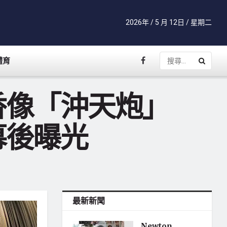
2026年 / 5 月 12日 / 星期二
體育
香像「沖天炮」
幕後曝光
最新新聞
Newton