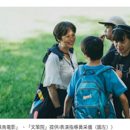
候鳥電影」 、「文策院」提供/表演指導黃采儀（圖左））