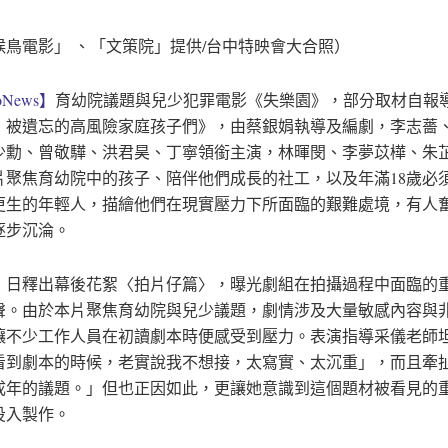
候鳥電影」 、「文策院」提供/台中特映會大合照）
News】
育幼院議題與兒少犯罪電影《失樂園》，部分取材自報
：被遺忘的高風險家庭孩子們》，由蔡銀娟執導及編劇，李志薔
少勳、曾敬驊、洪君昊、丁寧領銜主演，林暉閔、李夢苡樺、朱
片聚焦育幼院中的孩子、陪伴他們成長的社工，以及年滿18歲必
更生的年輕人，描繪他們在現實壓力下所面臨的艱難處境，有人
逐步沉淪。
2）日釋出幕後花絮〈拍片仔篇〉，曝光劇組在拍攝過程中面臨的
聲。由於本片聚焦育幼院與兒少議題，劇情涉及大量敏感內容與
讓不少工作人員在初讀劇本時便感受到壓力。表演指導采儀老師
看到劇本的時候，老實說我不想接，太寫實、太沉重」，而且牽
成年的議題。」但也正因如此，更讓她意識到這個題材被看見的
投入製作。