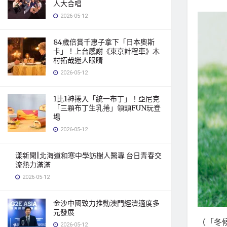
人大合唱
2026-05-12
84歲倍賞千惠子拿下「日本奧斯
卡」！上台感謝《東京計程車》木
村拓哉迷人眼睛
2026-05-12
1比1神捲入「統一布丁」！亞尼克
「三顆布丁生乳捲」領頭FUN玩登
場
2026-05-12
漾新聞|北海道和寒中學訪樹人醫專 台日青春交
流熱力滿滿
2026-05-12
金沙中國致力推動澳門經濟適度多
元發展
（「冬
2026-05-12