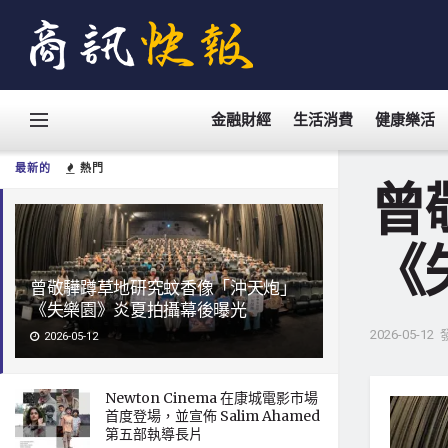
金融財經
生活消費
健康樂活
最新的
熱門
曾
《
曾敬驊蹲草地研究蚊香像「沖天炮」
《失樂園》炎夏拍攝幕後曝光
2026-05-12
2026-05-12
Newton Cinema 在康城電影市場
首度登場，並宣佈 Salim Ahamed
第五部執導長片