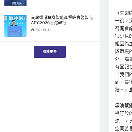
《失樂
首屆香港具身智能產業峰會暨智元
一役。
APC2026香港舉行
召開會
2026-05-12
很少見
組因為
與環境
閱讀更多
外，場
有登記
「我們
到，最
牆。」
導演蔡
蟲叮咬
炮」。
空間苦