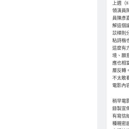
上週（
領演員
員陳彥
解這個
苡樺則
粘詩楷
這麼有
境、願
應也相
層反轉
不太敢
電影內
稍早電影
錄製宣
有寫信
種親密