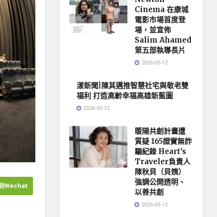
Cinema 在康城
電影市場首度登
場，並宣佈
Salim Ahamed
第五部執導長片
2026-05-12
漾新聞|陳其邁推智慧社宅與敬老雙
福利 打造高齡幸福高雄新藍圖
2026-05-12
暖陽共創計畫遭
質疑 165證實無詐
騙紀錄 Heart’s
Traveler負責人
陳秋貝（貝姨）
強調公開透明、
Wechat
以善共創
2026-05-12