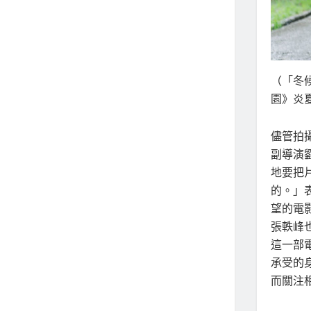
（「冬
園》炎
儘管拍
副導演
地要把
的。」
望的電
張軼峰
這一部
承受的
而關注