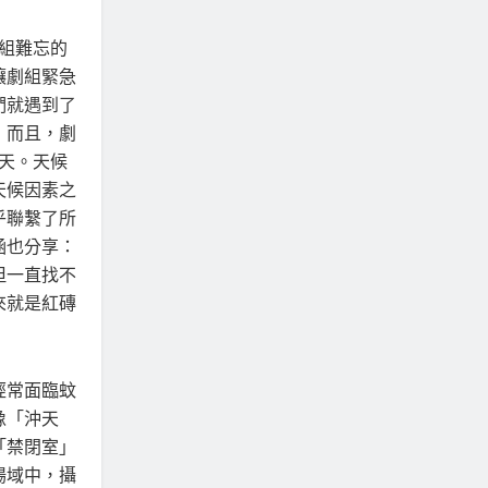
劇組難忘的
讓劇組緊急
們就遇到了
」而且，劇
天。天候
天候因素之
乎聯繫了所
涵也分享：
但一直找不
來就是紅磚
經常面臨蚊
像「沖天
「禁閉室」
場域中，攝