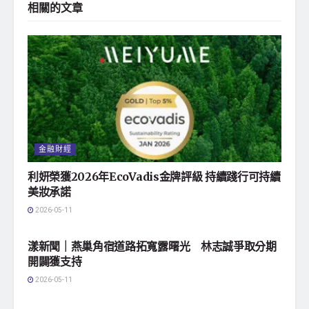
相關的
文章
金融財經
利妍榮獲2026年EcoVadis金牌評級 持續踐行可持續
美妝承諾
2026-05-11
地方社會
漾新聞｜燕巢角宿道路拓寬露曙光 林志誠爭取分期
開闢獲支持
2026-05-11
地方社會