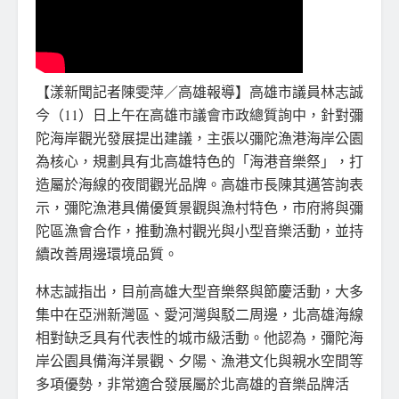
【漾新聞記者陳雯萍／高雄報導】高雄市議員林志誠
今（11）日上午在高雄市議會市政總質詢中，針對彌
陀海岸觀光發展提出建議，主張以彌陀漁港海岸公園
為核心，規劃具有北高雄特色的「海港音樂祭」，打
造屬於海線的夜間觀光品牌。高雄市長陳其邁答詢表
示，彌陀漁港具備優質景觀與漁村特色，市府將與彌
陀區漁會合作，推動漁村觀光與小型音樂活動，並持
續改善周邊環境品質。
林志誠指出，目前高雄大型音樂祭與節慶活動，大多
集中在亞洲新灣區、愛河灣與駁二周邊，北高雄海線
相對缺乏具有代表性的城市級活動。他認為，彌陀海
岸公園具備海洋景觀、夕陽、漁港文化與親水空間等
多項優勢，非常適合發展屬於北高雄的音樂品牌活