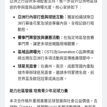
亞洲之行提供多項配套支持，進一步提升亞洲地區球
迷的參與度與品牌曝光度。核心安排如下：
亞洲行內容打造與球迷互動：
獨家拍攝球隊亞
洲行幕後花絮及球迷專屬內容，全程記錄行程
動態。
賽事門票發放與優惠活動：
在指定地區發放賽
事門票，讓更多球迷親臨現場觀賽。
區域品牌曝光：
CSTS及Generation C品牌標識
將出現在亞洲行多項活動與宣傳推廣環節中。
球星見面會：
在廣州、南京、成都等國內重點
城市舉辦球迷見面會，邀請多特蒙德名宿、前
世界盃及歐冠冠軍成員出席。
助力社區發展 培育青少年足球力量
本次合作格外重視基層足球發展與社會公益價值。吉
祥物「EMMA」將親臨CSTS各類活動現場，參與青