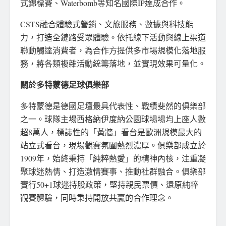
式錦標賽、Waterbomb等知名國際IP達成合作。
CSTS融合體驗式營銷、文旅服務、數據與科技能
力，打造全鏈路受眾體驗。依托線下活動與線上渠道
聯動觸達消費者，為合作方提供多市場規模化落地服
務，將各類複雜活動統籌落地，並實現效果可量化。
關於多特蒙德足球俱樂部
多特蒙德是德國足壇最具代表性、戰績斐然的俱樂部
之一。球隊主場西格納伊度納公園球場場均上座人數
超8萬人，標誌性的「黃牆」看台是歐洲規模最大的
站立式看台，現場觀賽氛圍熱烈濃厚。俱樂部成立於
1909年，始終秉持「純粹熱愛」的精神內核，注重凝
聚球迷熱情、打造激情賽事、推動社群融合。俱樂部
實行50+1球迷持股政策，堅持親民票價、還原純粹
觀賽體驗，同時秉持開放共贏的合作理念。