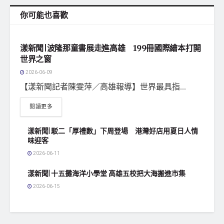
你可能也喜歡
地方社會
漾新聞|波隆那童書展走進高雄 199冊國際繪本打開
世界之窗
2026-06-09
【漾新聞記者陳雯萍／高雄報導】世界最具指...
閱讀更多
漾新聞|駁二「厚禮數」下周登場 港灣好店用夏日人情
味迎客
2026-06-11
漾新聞|十五攤海洋小學堂 高雄五校把大海搬進市集
2026-06-15