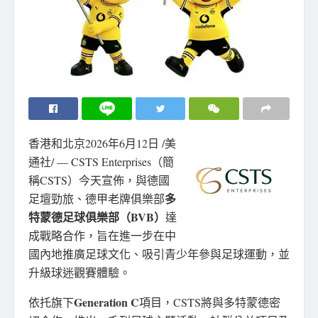
香港和北京
2026年6月12日
/美
通社/ — CSTS Enterprises（簡
稱CSTS）今天宣佈，與德國
多
足壇勁旅、德甲老牌俱樂部
特蒙德足球俱樂部（
BVB）
達
成戰略合作，旨在進一步在中
國內地推廣足球文化、吸引青少年參與足球運動，並
升級球迷觀賽體驗。
Generation C
依托旗下
項目，CSTS將與多特蒙德密