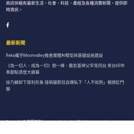
商訊快報有最新生活、社會、科技、產經及各種消費新聞，提供即
時資訊。
最新新聞
Reka攜手Moonvalley推進實體AI模型與基礎設施建設
《為一切人，成為一切》劉一峰、戴宏基神父罕見同台 來台60年
奉獻點滴登大銀幕
徐乃麟卸下犀利形象 接萌寵節目自爆私下「人不如狗」親擠肛門
腺
Copyright © 商訊快報 businessalert.today All rights reserved.