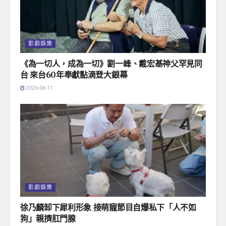
影劇娛樂
《為一切人，成為一切》劉一峰、戴宏基神父罕見同
台 來台60年奉獻點滴登大銀幕
2026-06-11
影劇娛樂
徐乃麟卸下犀利形象 接萌寵節目自爆私下「人不如
狗」親擠肛門腺