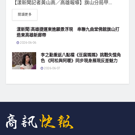
【漾新聞記者黃山高／高雄報導】旗山分局甲...
閱讀更多
漾新聞|高雄捷運東進願景浮現 串聯九曲堂佛館旗山打
造東高雄新廊帶
2026-06-06
李之勤重返八點檔《豆腐媽媽》挑戰失憶角
色 《阿松與阿暖》同步現身展現反差魅力
2026-06-07