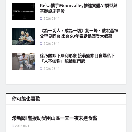
Reka攜手Moonvalley推進實體AI模型與
基礎設施建設
2026-06-11
《為一切人，成為一切》劉一峰、戴宏基神
父罕見同台 來台60年奉獻點滴登大銀幕
2026-06-11
徐乃麟卸下犀利形象 接萌寵節目自爆私下
「人不如狗」親擠肛門腺
2026-06-11
你可能也喜歡
地方社會
漾新聞|警援助受困山區一天一夜未進食翁
2026-06-11