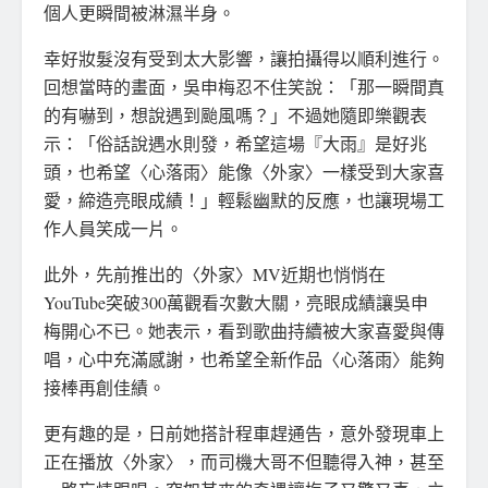
個人更瞬間被淋濕半身。
幸好妝髮沒有受到太大影響，讓拍攝得以順利進行。
回想當時的畫面，吳申梅忍不住笑說：「那一瞬間真
的有嚇到，想說遇到颱風嗎？」不過她隨即樂觀表
示：「俗話說遇水則發，希望這場『大雨』是好兆
頭，也希望〈心落雨〉能像〈外家〉一樣受到大家喜
愛，締造亮眼成績！」輕鬆幽默的反應，也讓現場工
作人員笑成一片。
此外，先前推出的〈外家〉MV近期也悄悄在
YouTube突破300萬觀看次數大關，亮眼成績讓吳申
梅開心不已。她表示，看到歌曲持續被大家喜愛與傳
唱，心中充滿感謝，也希望全新作品〈心落雨〉能夠
接棒再創佳績。
更有趣的是，日前她搭計程車趕通告，意外發現車上
正在播放〈外家〉，而司機大哥不但聽得入神，甚至