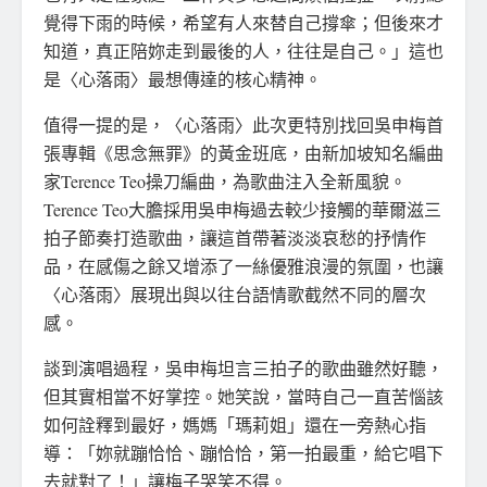
覺得下雨的時候，希望有人來替自己撐傘；但後來才
知道，真正陪妳走到最後的人，往往是自己。」這也
是〈心落雨〉最想傳達的核心精神。
值得一提的是，〈心落雨〉此次更特別找回吳申梅首
張專輯《思念無罪》的黃金班底，由新加坡知名編曲
家Terence Teo操刀編曲，為歌曲注入全新風貌。
Terence Teo大膽採用吳申梅過去較少接觸的華爾滋三
拍子節奏打造歌曲，讓這首帶著淡淡哀愁的抒情作
品，在感傷之餘又增添了一絲優雅浪漫的氛圍，也讓
〈心落雨〉展現出與以往台語情歌截然不同的層次
感。
談到演唱過程，吳申梅坦言三拍子的歌曲雖然好聽，
但其實相當不好掌控。她笑說，當時自己一直苦惱該
如何詮釋到最好，媽媽「瑪莉姐」還在一旁熱心指
導：「妳就蹦恰恰、蹦恰恰，第一拍最重，給它唱下
去就對了！」讓梅子哭笑不得。