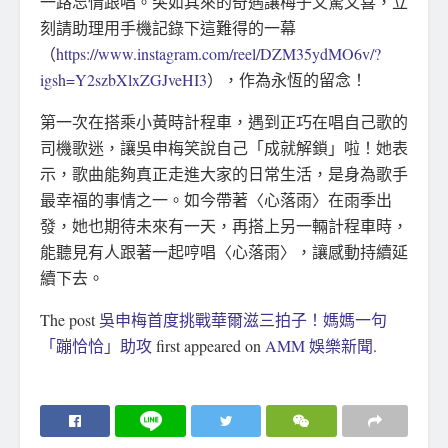
一路忘情跟唱。突如其來的奇遇讓梅子又驚又喜，立
刻請助理用手機記錄下這難得的一幕
（
https://www.instagram.com/reel/DZM35ydMO6v/?
igsh=Y2szbXlxZGJveHI3
），作為永恆的留念！
第一次在搭乘小黃時計程車，遇到正巧在唱自己歌的
司機歌迷，讓吳申梅笑說自己「成就解鎖」啦！她表
示，歌曲能夠真正走進大家的日常生活，是身為歌手
最幸福的事情之一。如今帶著〈心落雨〉在雨季出
發，她也期待未來有一天，再搭上另一輛計程車時，
能聽見有人跟著一起哼唱〈心落雨〉，讓感動持續延
續下去。
The post
吳申梅首度挑戰華爾滋三拍子！媽媽一句
「蹦恰恰」助攻
first appeared on
AMM 娛樂新聞
.