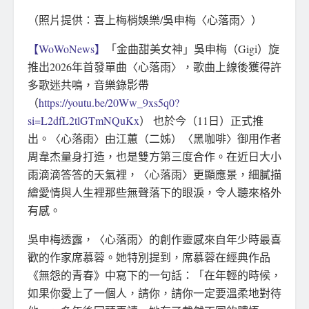
（照片提供：喜上梅梢娛樂/吳申梅〈心落雨〉）
【WoWoNews】
「金曲甜美女神」吳申梅（Gigi）旋
推出2026年首發單曲〈心落雨〉，歌曲上線後獲得許
多歌迷共鳴，音樂錄影帶
（
https://youtu.be/20Ww_9xs5q0?
si=L2dfL2tlGTmNQuKx
） 也於今（11日）正式推
出。〈心落雨〉由江蕙（二姊）〈黑咖啡〉御用作者
周韋杰量身打造，也是雙方第三度合作。在近日大小
雨滴滴答答的天氣裡，〈心落雨〉更顯應景，細膩描
繪愛情與人生裡那些無聲落下的眼淚，令人聽來格外
有感。
吳申梅透露，〈心落雨〉的創作靈感來自年少時最喜
歡的作家席慕蓉。她特別提到，席慕蓉在經典作品
《無怨的青春》中寫下的一句話：「在年輕的時候，
如果你愛上了一個人，請你，請你一定要溫柔地對待