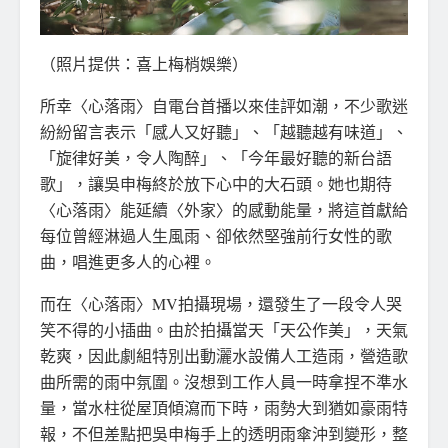
（照片提供：喜上梅梢娛樂）
所幸〈心落雨〉自電台首播以來佳評如潮，不少歌迷
紛紛留言表示「感人又好聽」、「越聽越有味道」、
「旋律好美，令人陶醉」、「今年最好聽的新台語
歌」，讓吳申梅終於放下心中的大石頭。她也期待
〈心落雨〉能延續〈外家〉的感動能量，將這首獻給
每位曾經淋過人生風雨、卻依然堅強前行女性的歌
曲，唱進更多人的心裡。
而在〈心落雨〉MV拍攝現場，還發生了一段令人哭
笑不得的小插曲。由於拍攝當天「天公作美」，天氣
乾爽，因此劇組特別出動灑水設備人工造雨，營造歌
曲所需的雨中氛圍。沒想到工作人員一時拿捏不準水
量，當水柱從屋頂傾瀉而下時，雨勢大到猶如豪雨特
報，不但差點把吳申梅手上的透明雨傘沖到變形，整