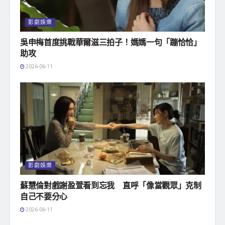
影劇娛樂
吳申梅首度挑戰華爾滋三拍子！媽媽一句「蹦恰恰」
助攻
2026-06-11
影劇娛樂
蘇慧倫對戲謝盈萱看到忘我 直呼「像當觀眾」克制
自己不要分心
2026-06-11