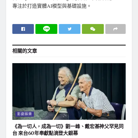
專注於打造實體AI模型與基礎設施。
相關的
文章
影劇娛樂
《為一切人，成為一切》劉一峰、戴宏基神父罕見同
台 來台60年奉獻點滴登大銀幕