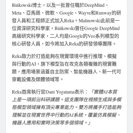
Bińkowski博士，以及一批曾任職於DeepMind、
Meta、亞馬遜、微軟、Google、Wayve和Runway的研
發人員和工程師正式加入Reka。Malinowski此前是一
位資深研究科學家，Bińkowski曾任Google DeepMind
高級研究科學家，二人均是Google的Veo系列模型的
核心研發人員，如今將加入Reka的研發領導團隊。
Reka致力於打造能夠在現實環境中進行推理、模擬
與行動的AI，旗下模型旨在攻克各類複雜的現實難
題，應用場景涵蓋自主防禦、智能機器人、新一代可
穿戴設備及媒體領域等。
Reka首席執行官Dani Yogatama表示：
「實體
AI
本質
上是一項前沿科研課題。這支團隊在視頻生成與多模
態模型領域擁有頂尖專業能力。雙方將攜手打造能夠
理解並在現實世界中行動的AI系統，覆蓋仿真模擬、
機器人應用和實時決策等多個領域。」