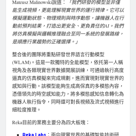
Mateusz Malinowski說道：
「我們研發的模型並非僅
能生成視頻，更能理解現實世界的運行規律。它可以
模擬運動狀態、物理規則與時序動態，讓機器人在行
動前預判結果，打造出更安全、更負責任的
AI。我們
將仿真模擬與邏輯推理融合至同一系統的發展路線，
是順應行業趨勢的正確選擇。」
整合後的團隊將重點研發世界語言行動模型
(WLAM)。這是一款獨特的全能模型，依托第一人稱
視角及各類現實世界數據開展訓練，可通過執行高度
逼真的仿真模擬來完成規劃，進而實現對現實世界的
感知與行動。該模型能夠生成高保真的多模態內容，
憑借領先的時空感知能力，將多模態感知信息轉化為
機器人執行指令，同時還可對長視頻及流式視頻進行
細粒度推理。
Reka目前的業務主要分為四大板塊：
Reka
Labs
：面向現實世界的基礎智能技術研