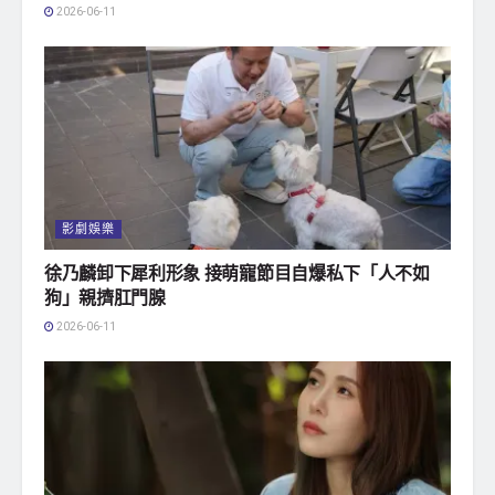
2026-06-11
影劇娛樂
徐乃麟卸下犀利形象 接萌寵節目自爆私下「人不如
狗」親擠肛門腺
2026-06-11