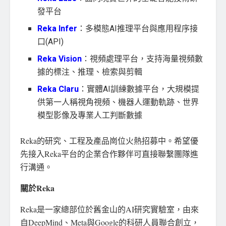
發平台
Reka
Infer
：多模態AI推理平台與應用程序接
口(API)
Reka
Vision
：視頻處理平台，支持海量視頻數
據的標注、推理、檢索與剪輯
Reka
Claru
：實體AI訓練數據平台，大規模提
供第一人稱視角視頻、機器人運動軌跡、世界
模型影像及專業人工判斷數據
Reka的研究、工程及產品崗位火熱招募中。希望優
先接入Reka平台的企業合作夥伴可直接聯繫團隊進
行溝通。
關於
Reka
Reka是一家總部位於舊金山的AI研究實驗室，由來
自DeepMind、Meta與Google的科研人員聯合創立，