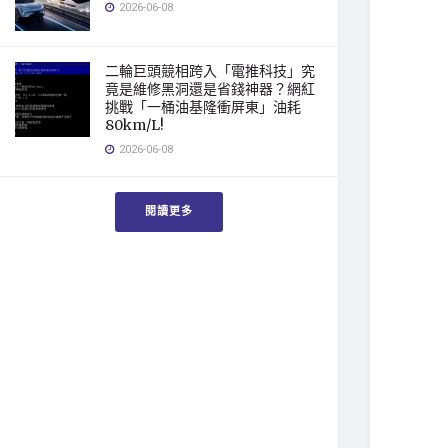
2026-06-08
二輪巨頭競相跨入「電推科技」究
竟是維修黑洞還是省錢神器？網紅
挑戰「一桶油基隆衝屏東」油耗
80km/L!
2026-06-08
閱讀更多