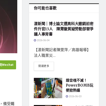
你可能也喜歡
地方社會
漾新聞｜博士論文遭高科大撤銷前密
件升官13人 陳菁徽質疑勞動部替爭
議人事背書
2026-06-04
【漾新聞記者陳雯萍／高雄報導】
法人職業災...
Wechat
閱讀更多
諧音魂不滅！
PowerBOMB玩
梗掀熱議
2026-06-03
碗，備受矚