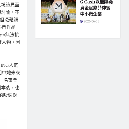
GCash以無障礙
個人粉絲見面
資金賦能菲律賓
絲熱烈討論，不
中小微企業
，但憑藉細
2026-06-05
熱門作品
ayer無法抗
鍵人物，因
ING人氣
相中她未來
演一名事業
劇本後，也
的曖昧對