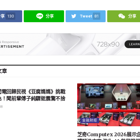
分享
130
分享
Tweet
81
分享
文章
樂
閃電回歸民視《豆腐媽媽》挑戰
色！聞前輩傅子純驟逝震驚不捨
08
金融財經
芝奇Computex 2026展