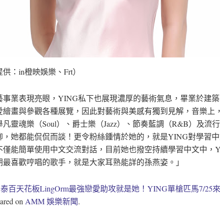
供：in橙映娛樂、Frt）
藝事業表現亮眼，YING私下也展現濃厚的藝術氣息，畢業於建
愛繪畫與參觀各種展覽，因此對藝術與美感有獨到見解，音樂上
凡靈魂樂（Soul）、爵士樂（Jazz）、節奏藍調（R&B）及流
聊，她都能侃侃而談！更令粉絲鍾情於她的，就是YING對學習
不僅能簡單使用中文交流對話，目前她也撥空持續學習中文中，Y
期最喜歡哼唱的歌手，就是大家耳熟能詳的孫燕姿。」
t
泰百天花板LingOrm最強戀愛助攻就是她！YING單槍匹馬7/25
eared on
AMM 娛樂新聞
.