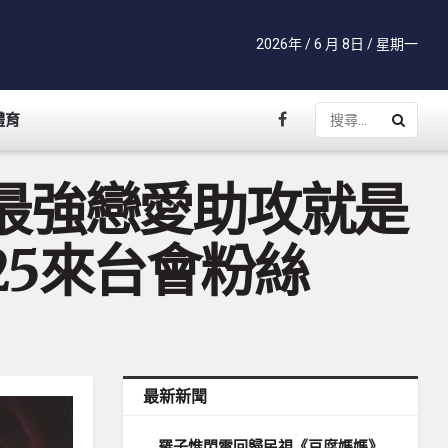
2026年 / 6 月 8日 / 星期一
體育
m最強戀愛助攻就是
/25來台會粉絲
最新新聞
羅子惟閃電回歸民視《豆腐媽媽》