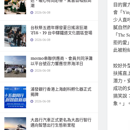
迷、暖心有問必答、驚喜首唱掀高
目的實力
潮
會「Yin
2026-06-08
少人直
膩自然
台秋祭五週年爆發夏日搖滾狂潮
7/18、19 台中驛鐵道文化園區登場
「The 
2026-06-08
拒的愛
此被粉
momo串聯供應商、會員共同淨灘
以平台號召力響應世界海洋日
姣好外
2026-06-08
扶搖直
潛力，安
成功的
浦發銀行香港上海創科孵化器正式
揭牌
搞笑說
2026-06-08
象。」
大昌行汽車正式更名為大昌行智行
邁向智慧出行生態新里程