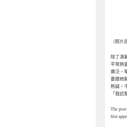
（照片提
除了演
平常熱
廣泛，舉
要跟她
熱誠，
「我近
The pos
first app