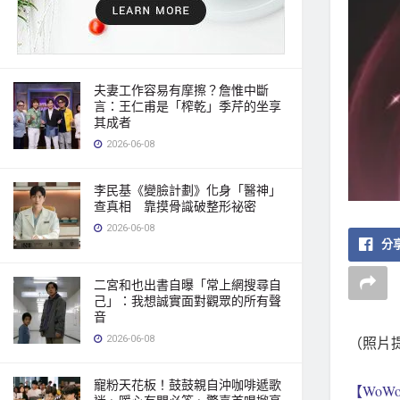
夫妻工作容易有摩擦？詹惟中斷
言：王仁甫是「榨乾」季芹的坐享
其成者
2026-06-08
李民基《變臉計劃》化身「醫神」
查真相 靠摸骨識破整形祕密
2026-06-08
分享
二宮和也出書自曝「常上網搜尋自
己」：我想誠實面對觀眾的所有聲
音
2026-06-08
（照片提
寵粉天花板！鼓鼓親自沖咖啡遞歌
【WoWo