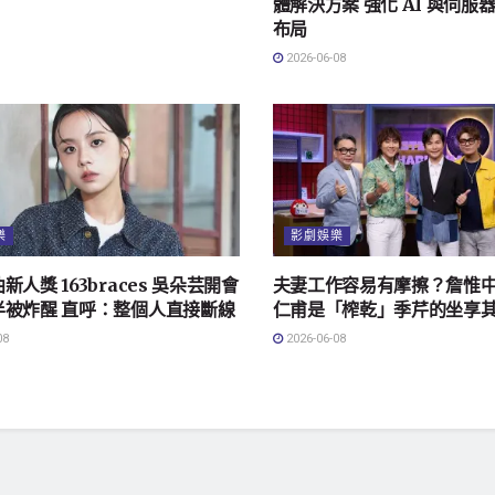
體解決方案 強化 AI 與伺服
布局
2026-06-08
樂
影劇娛樂
新人獎 163braces 吳朵芸開會
夫妻工作容易有摩擦？詹惟
半被炸醒 直呼：整個人直接斷線
仁甫是「榨乾」季芹的坐享
08
2026-06-08