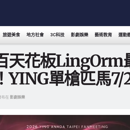
旅遊美食
地方社會
3C科技
影劇娛樂
藝術教育
運動
百天花板LingOr
！YING單槍匹馬7
發布在
影劇娛樂