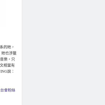
築系的她，
，她也涉獵
行音樂，只
中文相當有
ING說：
來台會粉絲