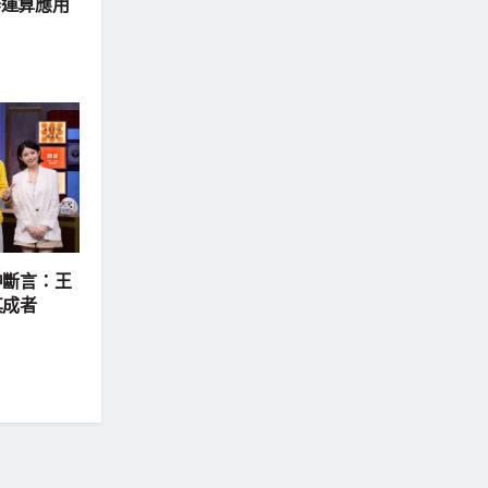
器運算應用
中斷言：王
其成者