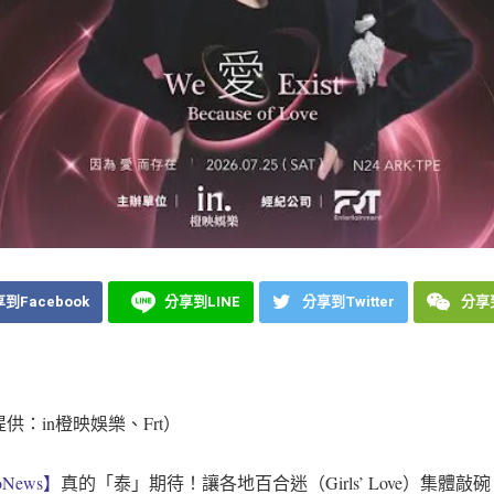
到Facebook
分享到LINE
分享到Twitter
分享到
供：in橙映娛樂、Frt）
News】
真的「泰」期待！讓各地百合迷（Girls’ Love）集體敲