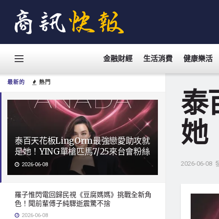
金融財經
生活消費
健康樂活
最新的
熱門
泰
她
泰百天花板LingOrm最強戀愛助攻就
是她！YING單槍匹馬7/25來台會粉絲
2026-06-08
2026-06-08
羅子惟閃電回歸民視《豆腐媽媽》挑戰全新角
色！聞前輩傅子純驟逝震驚不捨
2026-06-08