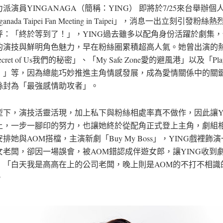
派演員YINGANAGA（簡稱：YING） 即將於7/25來台舉辦
ganada Taipei Fan Meeting in Taipei」，消息一出立刻引發粉
呼：「終於等到了！」，YING過去雖多以配角身份活躍於劇集
的演技與鮮明角色魅力，早在粉絲圈累積超高人氣。她曾出演的
Secret of Us我們的秘密」、「My Safe Zone愛的避風港」以及「Pl
」」等，因為總能巧妙推進主角情感發展，成為愛情關係中的關
絲封為「最強感情助攻者」。
型下，演技活靈活現，加上私下與粉絲相處率真不做作，因此讓Y
上，一步一腳印的努力，也讓她終於從配角正式登上主角，劇組
排她與AOM搭檔，主演新劇「Buy My Boss」，YING戲裡飾
女老闆，卻因一場誤會，被AOM錯認成伴遊女郎，讓YING收到
：「白天我是高高在上的公司老闆，晚上則是AOM的不打不相識
。