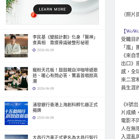
（照片提
【WoWo
李民基《變臉計劃》化身「醫神」
受矚目
查真相 靠摸骨識破整形祕密
「嵐」
2026-06-08
《來自
出口》
寵粉天花板！鼓鼓親自沖咖啡遞歌
感，全
迷、暖心有問必答、驚喜首唱掀高
來二宮
潮
員生涯
2026-06-08
《8號
浦發銀行香港上海創科孵化器正式
揭牌
片成績
2026-06-08
電影不
人在無
入混亂
大昌行汽車正式更名為大昌行智行