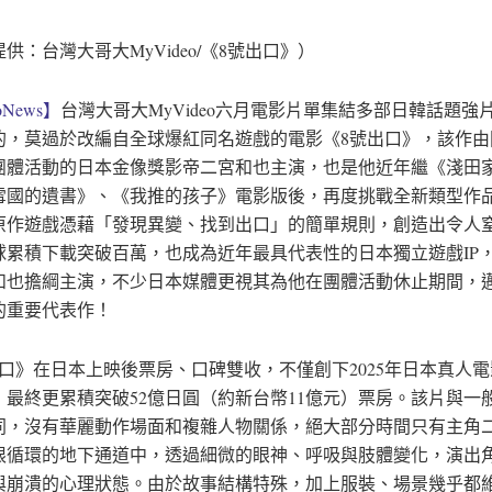
供：台灣大哥大MyVideo/《8號出口》）
News】
台灣大哥大MyVideo六月電影片單集結多部日韓話題強
的，莫過於改編自全球爆紅同名遊戲的電影《8號出口》，該作由
團體活動的日本金像獎影帝二宮和也主演，也是他近年繼《淺田
雪國的遺書》、《我推的孩子》電影版後，再度挑戰全新類型作品
原作遊戲憑藉「發現異變、找到出口」的簡單規則，創造出令人
球累積下載突破百萬，也成為近年最具代表性的日本獨立遊戲IP
和也擔綱主演，不少日本媒體更視其為他在團體活動休止期間，
的重要代表作！
出口》在日本上映後票房、口碑雙收，不僅創下2025年日本真人
，最終更累積突破52億日圓（約新台幣11億元）票房。該片與一
同，沒有華麗動作場面和複雜人物關係，絕大部分時間只有主角
限循環的地下通道中，透過細微的眼神、呼吸與肢體變化，演出
與崩潰的心理狀態。由於故事結構特殊，加上服裝、場景幾乎都