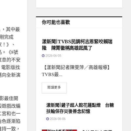
你可能也喜歡
片，其中最
地方社會
剛完成
漾新聞|TVBS民調柯志恩緊咬賴瑞
家！》、
隆 陳菁徽稱高雄起風了
。《8號
2026-06-05
窒息的不安
，電影版找
【漾新聞記者陳雯萍／高雄報導】
TVBS最...
邁向全新演
閱讀更多
電影最佳開
漾新聞|鏟子超人館花蓮點燈 台糖
般遊戲改編
扶輪保存災後善念記憶
二宮和也一
2026-06-06
角色逐漸陷
維持一致，