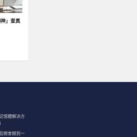
醫神」查真
業級記憶體解決方
局
吳朵芸開會開到一