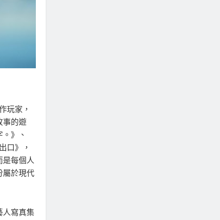
作玩家，
故事的遊
字。》、
出口》，
而是每個人
份屬於現代
藝人寫真集