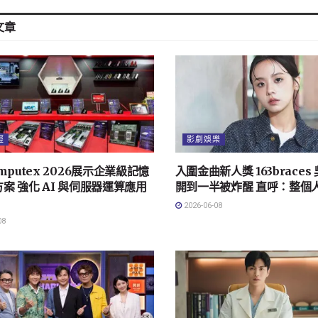
文章
經
影劇娛樂
mputex 2026展示企業級記憶
入圍金曲新人獎 163brace
案 強化 AI 與伺服器運算應用
開到一半被炸醒 直呼：整個
2026-06-08
08