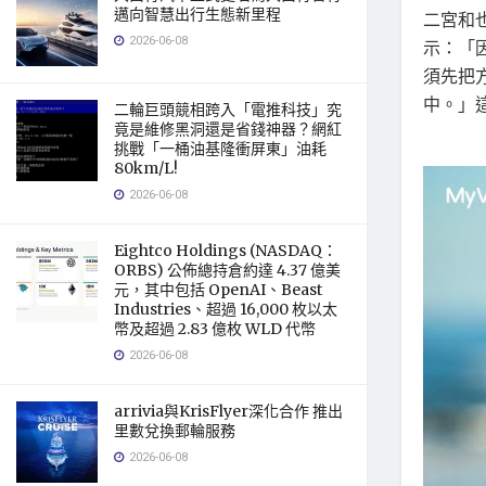
邁向智慧出行生態新里程
二宮和
2026-06-08
示：「
須先把
中。」
二輪巨頭競相跨入「電推科技」究
竟是維修黑洞還是省錢神器？網紅
挑戰「一桶油基隆衝屏東」油耗
80km/L!
2026-06-08
Eightco Holdings (NASDAQ：
ORBS) 公佈總持倉約達 4.37 億美
元，其中包括 OpenAI、Beast
Industries、超過 16,000 枚以太
幣及超過 2.83 億枚 WLD 代幣
2026-06-08
arrivia與KrisFlyer深化合作 推出
里數兌換郵輪服務
2026-06-08