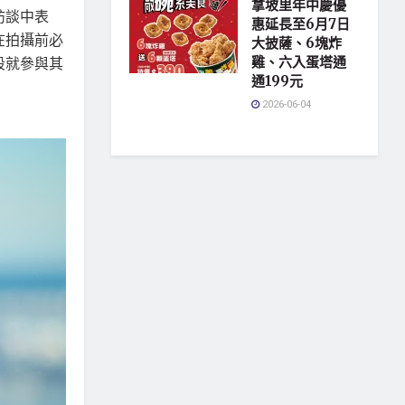
拿坡里年中慶優
訪談中表
惠延長至6月7日
在拍攝前必
大披薩、6塊炸
段就參與其
雞、六入蛋塔通
通199元
2026-06-04