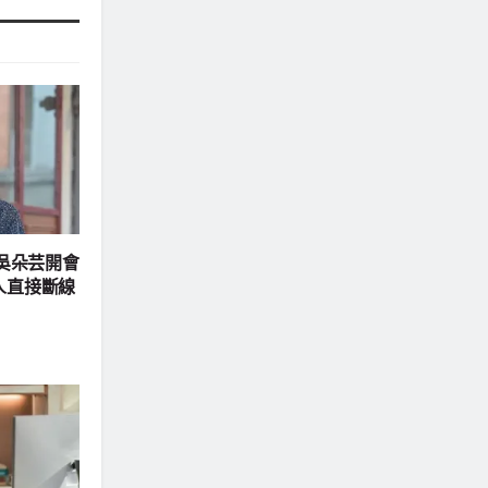
s 吳朵芸開會
人直接斷線