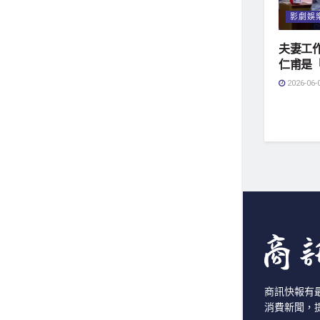
影劇娛
夫妻工
仁甫是
2026-06-
商訊快報有
消費新聞，