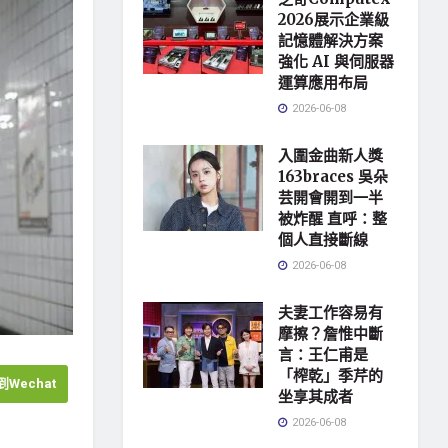
2026展示企業級
記憶體解決方案
強化 AI 與伺服器
運算應用布局
2026-06-08
入圍金曲新人獎
163braces 吳朵
芸開會開到一半
被炸醒 直呼：整
個人直接斷線
2026-06-08
夫妻工作容易有
摩擦？詹惟中斷
言：王仁甫是
「榨乾」季芹的
Wechat
坐享其成者
2026-06-08