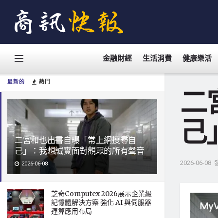
金融財經
生活消費
健康樂活
最新的
熱門
二
己
二宮和也出書自曝「常上網搜尋自
己」：我想誠實面對觀眾的所有聲音
2026-06-08
2026-06-08
芝奇Computex 2026展示企業級
記憶體解決方案 強化 AI 與伺服器
運算應用布局