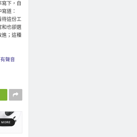
率寫下，自
中寫道：
看待這份工
宮和也卻選
改進；這種
所有聲音