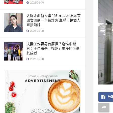
2026-06-08
入圍金曲新人獎 163braces 吳朵芸
開會開到一半被炸醒 直呼：整個人
直接斷線
2026-06-08
夫妻工作容易有摩擦？詹惟中斷
言：王仁甫是「榨乾」季芹的坐享
其成者
2026-06-08
分享