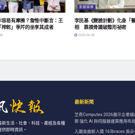
樂
影劇娛樂
作容易有摩擦？詹惟中斷言：王
李民基《變臉計劃》化身「
「榨乾」季芹的坐享其成者
相 靠摸骨識破整形祕密
08
2026-06-08
最新新聞
芝奇Computex 2026展示企
案 強化 AI 與伺服器運算應用布
最新生活、社會、科技、產經及各種
提供即時資訊。
入圍金曲新人獎 163braces 