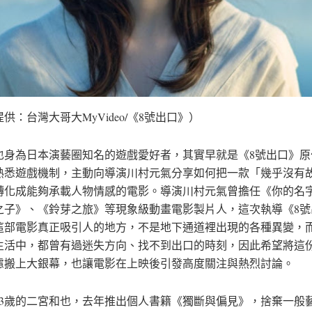
供：台灣大哥大MyVideo/《8號出口》）
也身為日本演藝圈知名的遊戲愛好者，其實早就是《8號出口》原
熟悉遊戲機制，主動向導演川村元氣分享如何把一款「幾乎沒有
轉化成能夠承載人物情感的電影。導演川村元氣曾擔任《你的名
之子》、《鈴芽之旅》等現象級動畫電影製片人，這次執導《8號
這部電影真正吸引人的地方，不是地下通道裡出現的各種異變，
生活中，都曾有過迷失方向、找不到出口的時刻，因此希望將這
慮搬上大銀幕，也讓電影在上映後引發高度關注與熱烈討論。
43歲的二宮和也，去年推出個人書籍《獨斷與偏見》，捨棄一般