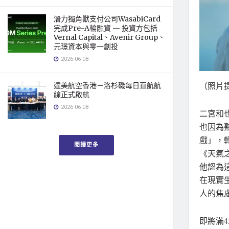
潛力獨角獸支付公司WasabiCard
完成Pre-A輪融資 — 投資方包括
Vernal Capital、Avenir Group、
元璟資本與零一創投
2026-06-08
（照片提
達美航空香港－洛杉磯每日直航航
線正式啟航
2026-06-08
二宮和
也因為
戲」，
閱讀更多
《天氣
他認為
在現實
人的焦
即將滿