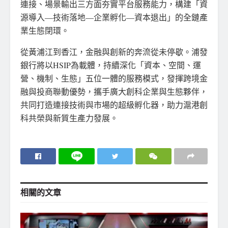
連接、場景輸出三方面夯實平台服務能力，構建「資
源導入—技術落地—企業孵化—資本退出」的全鏈產
業生態閉環。
從黃浦江到香江，金融與創新的奔流從未停歇。浦發
銀行將以HSIP為載體，持續深化「資本、空間、運
營、機制、生態」五位一體的服務模式，發揮跨境金
融與投商聯動優勢，攜手廣大創科企業與生態夥伴，
共同打造連接技術與市場的超級孵化器，助力滬港創
科共榮與新質生產力發展。
相關的
文章