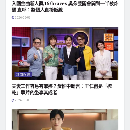
入圍金曲新人獎 163braces 吳朵芸開會開到一半被炸
醒 直呼：整個人直接斷線
2026-06-08
影劇娛樂
夫妻工作容易有摩擦？詹惟中斷言：王仁甫是「榨
乾」季芹的坐享其成者
2026-06-08