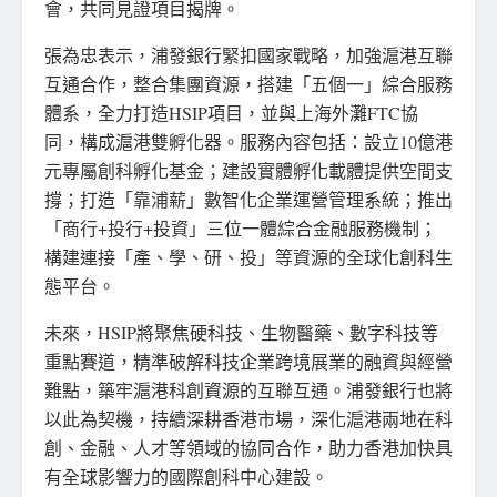
會，共同見證項目揭牌。
張為忠表示，浦發銀行緊扣國家戰略，加強滬港互聯
互通合作，整合集團資源，搭建「五個一」綜合服務
體系，全力打造HSIP項目，並與上海外灘FTC協
同，構成滬港雙孵化器。服務內容包括：設立10億港
元專屬創科孵化基金；建設實體孵化載體提供空間支
撐；打造「靠浦薪」數智化企業運營管理系統；推出
「商行+投行+投資」三位一體綜合金融服務機制；
構建連接「產、學、研、投」等資源的全球化創科生
態平台。
未來，HSIP將聚焦硬科技、生物醫藥、數字科技等
重點賽道，精準破解科技企業跨境展業的融資與經營
難點，築牢滬港科創資源的互聯互通。浦發銀行也將
以此為契機，持續深耕香港市場，深化滬港兩地在科
創、金融、人才等領域的協同合作，助力香港加快具
有全球影響力的國際創科中心建設。