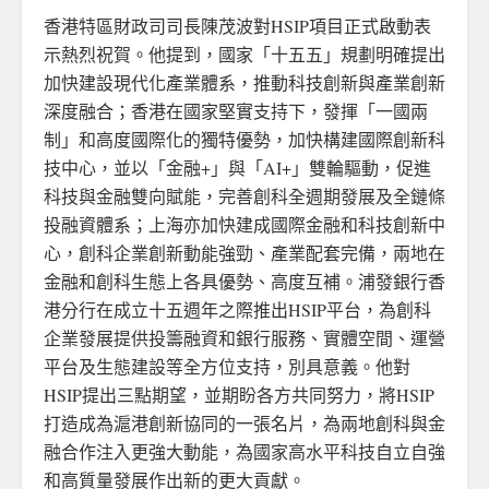
香港特區財政司司長陳茂波對HSIP項目正式啟動表
示熱烈祝賀。他提到，國家「十五五」規劃明確提出
加快建設現代化產業體系，推動科技創新與產業創新
深度融合；香港在國家堅實支持下，發揮「一國兩
制」和高度國際化的獨特優勢，加快構建國際創新科
技中心，並以「金融+」與「AI+」雙輪驅動，促進
科技與金融雙向賦能，完善創科全週期發展及全鏈條
投融資體系；上海亦加快建成國際金融和科技創新中
心，創科企業創新動能強勁、產業配套完備，兩地在
金融和創科生態上各具優勢、高度互補。浦發銀行香
港分行在成立十五週年之際推出HSIP平台，為創科
企業發展提供投籌融資和銀行服務、實體空間、運營
平台及生態建設等全方位支持，別具意義。他對
HSIP提出三點期望，並期盼各方共同努力，將HSIP
打造成為滬港創新協同的一張名片，為兩地創科與金
融合作注入更強大動能，為國家高水平科技自立自強
和高質量發展作出新的更大貢獻。