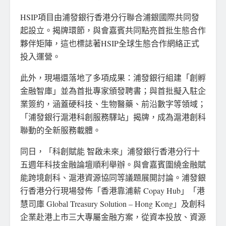
HSIP項目由浦發銀行香港分行聯合浦銀國際共同發
起設立。揭牌環節，與會嘉賓共同點亮首批生態合作
夥伴矩陣，這也標
誌著H
SIP全球生態合作網絡正式
投入運營。
此外，現場還落地了多項成果：浦發銀行組建「創孵
金融智庫」並為首批專家頒發聘書；與首批擬入駐企
業簽約，涵蓋硬科技、生物醫藥、前沿數字等領域；
「浦發銀行滬港科創服務驛站」揭牌，成為滬港創科
聯動的全新服務載體。
同日，「科創賦能 智啟未來」浦發銀行香港分行十
五週年科技金融論壇順利舉辦。與會嘉賓圍繞金融賦
能跨境創科、滬港資源協同等議題展開討論。浦發銀
行香港分行現場發佈「香港靠浦薪 Copay Hub」「港
慧司庫 Global Treasury Solution – Hong Kong」及創科
企業赴港上市三大專屬金融方案，從資本投放、資源