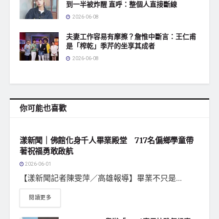
到一半被炸醒 直呼：整個人直接斷線
2026-06-08
夫妻工作容易有摩擦？詹惟中斷言：王仁甫
是「榨乾」季芹的坐享其成者
2026-06-08
你可能也喜歡
地方社會
漾新聞｜佛館化身千人畢業殿堂 717名偏鄉學童帶
著祝福勇敢啟航
2026-06-01
【漾新聞記者陳雯萍／高雄報導】畢業不只是...
閱讀更多