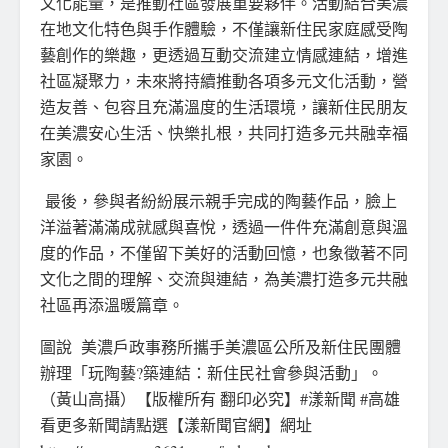
文化能量，是推動社區發展重要夥伴。活動結合美濃
在地文化特色與手作體驗，不僅讓新住民家庭感受陶
藝創作的樂趣，更透過互動交流建立情感連結，增進
社區凝聚力，未來將持續推動各項多元文化活動，營
造友善、包容且充滿溫度的生活環境，讓新住民朋友
在美濃安心生活、快樂扎根，共同打造多元共融幸福
家園。
最後，參與者紛紛展示親手完成的陶藝作品，臉上
洋溢著滿滿成就感與喜悅，透過一件件充滿創意與溫
度的作品，不僅留下美好的活動回憶，也象徵著不同
文化之間的理解、交流與連結，為美濃打造多元共融
社區再添溫暖篇章。
圖說 美濃戶政事務所攜手美濃區公所及新住民團體
辦理「玩陶藝?築連結：新住民社會參與活動」。
（黃山高攝）【版權所有 翻印必究】#漾新聞 #高雄
看更多新聞請點選【漾新聞官網】網址