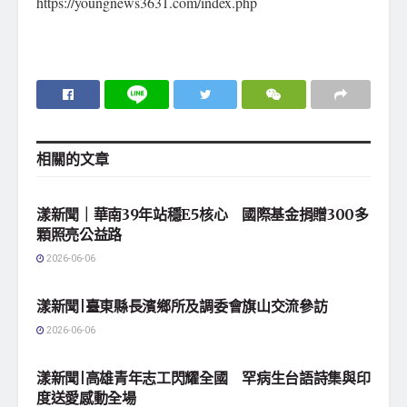
https://youngnews3631.com/index.php
相關的
文章
地方社會
漾新聞｜華南39年站穩E5核心 國際基金捐贈300多
顆照亮公益路
2026-06-06
地方社會
漾新聞|臺東縣長濱鄉所及調委會旗山交流參訪
2026-06-06
地方社會
漾新聞|高雄青年志工閃耀全國 罕病生台語詩集與印
度送愛感動全場