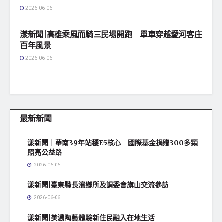
2026-06-06
地方社會
漾新聞|高雄乘風而騎三民場開跑 單車穿越愛河客庄
百年風景
2026-06-06
最新新聞
漾新聞｜華南39年站穩E5核心 國際基金捐贈300多顆
照亮公益路
2026-06-06
漾新聞|臺東縣長濱鄉所及調委會旗山交流參訪
2026-06-06
漾新聞|美濃陶藝體驗新住民融入在地生活