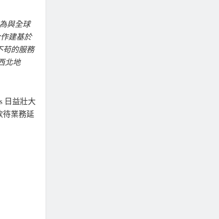
為與全球
合作建基於
不苟的服務
洋西北地
es 日益壯大
款待業務延