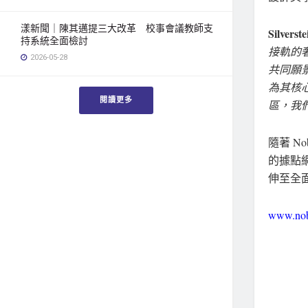
漾新聞｜陳其邁提三大改革 校事會議教師支
Silvers
持系統全面檢討
接軌的
2026-05-28
共同願
為其核心精
閱讀更多
區，我
隨著 N
的據點
伸至全
www.nobu