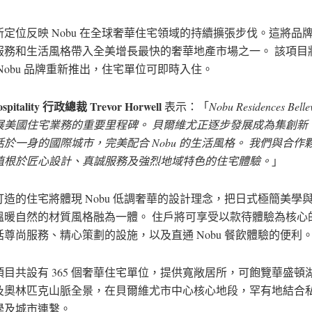
新定位反映 Nobu 在全球奢華住宅領域的持續擴張步伐。這將品
服務和生活風格帶入全美增長最快的奢華地產市場之一。 該項目將於
Nobu 品牌重新推出，住宅單位可即時入住。
spitality 行政總裁 Trevor Horwell
表示：「
Nobu Residences Be
展美國住宅業務的重要里程碑。 貝爾維尤正逐步發展成為集創新
於一身的國際城市，完美配合 Nobu 的生活風格。 我們與合作
植根於匠心設計、真誠服務及強烈地域特色的住宅體驗。
」
打造的住宅將體現 Nobu 低調奢華的設計理念，把日式極簡美學
溫暖自然的材質風格融為一體。 住戶將可享受以款待體驗為核心
括尊尚服務、精心策劃的設施，以及直通 Nobu 餐飲體驗的便利
項目共設有 365 個奢華住宅單位，提供寬敞居所，可飽覽華盛頓
及奧林匹克山脈全景，在貝爾維尤市中心核心地段，罕有地結合
學及城市連繫。