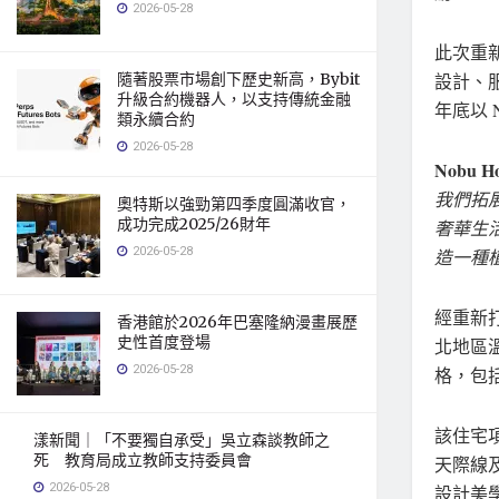
2026-05-28
此次重
設計、
隨著股票市場創下歷史新高，Bybit
升級合約機器人，以支持傳統金融
年底以 
類永續合約
2026-05-28
Nobu Ho
我們拓
奧特斯以強勁第四季度圓滿收官，
成功完成2025/26財年
奢華生活
2026-05-28
造一種
經重新
香港館於2026年巴塞隆納漫畫展歷
史性首度登場
北地區
2026-05-28
格，包
該住宅
漾新聞｜「不要獨自承受」吳立森談教師之
死 教育局成立教師支持委員會
天際線
2026-05-28
設計美