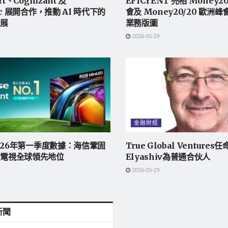
rt、Cognizant 及
EFICYENT 亮相 Money2
pic 展開合作，推動 AI 時代下的
會及 Money20/20 歐洲
發展
業務版圖
2026-05-29
金融財經
2026年第一季度數據：海信鞏固
True Global Ventures任
上電視全球領先地位
Elyashiv為普通合伙人
2026-05-29
新聞