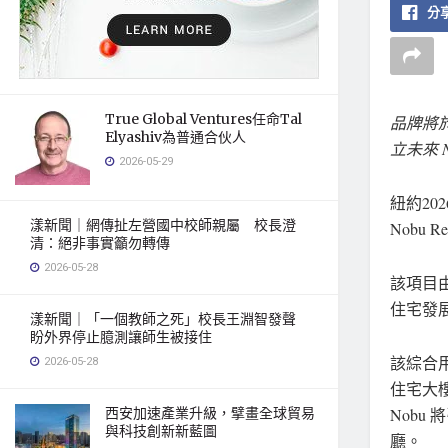
分享
True Global Ventures任命Tal
品牌將
Elyashiv為普通合伙人
立未來 
2026-05-29
紐約
20
漾新聞｜網傳扯左營國中校師親屬 校長澄
Nobu Re
清：絕非事實籲勿轉傳
2026-05-28
該項目
住宅發展項
漾新聞｜「一個教師之死」校長王淵智發聲
盼外界停止臆測讓師生被接住
該綜合
2026-05-28
住宅大
Nobu
西安加速產業升級，擘畫全球貿易
與科技創新新藍圖
廳。