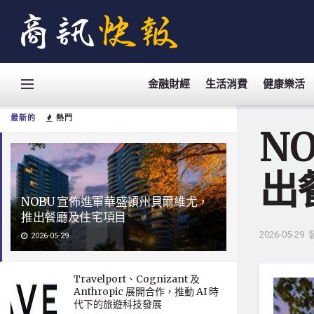
金融財經
生活消費
健康樂活
最新的
熱門
N
出
NOBU 宣佈進軍華盛頓州貝爾維尤，
推出餐廳及住宅項目
2026-05-29
2026-05-29
Travelport、Cognizant 及
Anthropic 展開合作，推動 AI 時
代下的旅遊科技發展