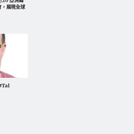
0/20 亞洲峰
峰會，展現全球
命Tal