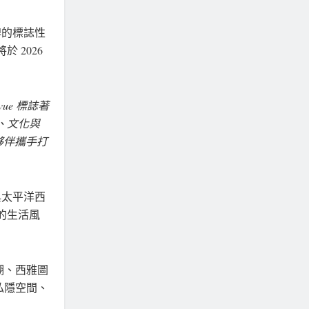
牌的標誌性
 2026
llevue 標誌著
、文化與
夥伴攜手打
與太平洋西
的生活風
。
湖、西雅圖
私隱空間、