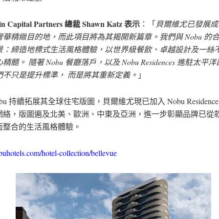
tein Capital Partners 總裁 Shawn Katz 表示
：「
貝爾維尤已發展成
奢華精緻目的地，而此項目將為其揭開新篇章。我們與 Nobu 的
景：締造地標式生活風格體驗，以世界級餐飲、卓越設計及一絲
髓。 隨著 Nobu 餐廳落戶，以及 Nobu Residences 進駐太平
們不只是提升標準， 而是將其重新定義。
」
obu 持續拓展其全球住宅版圖，貝爾維尤現已加入 Nobu Residenc
網絡，版圖遍及北美、歐洲、中東及亞洲，進一步彰顯品牌已從
面整合的生活風格體驗。
hotels.com/hotel-collection/bellevue