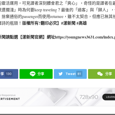
的靈活運用，可見譯者深刻體會君之「爽心」，奇怪的是譯者在
遭擱淺」時為何要keep traveling？最後的「過客」與「歸人」
捨棄通俗的passenger而使用returnee，雖不太契合，但應已無
版權所有?翻印必究】#漾新聞 #高雄
譯詩的瓶頸！
請點選【漾新聞官網】網址https://youngnews3631.com/index.
分享
130
分享
Tweet
81
分享