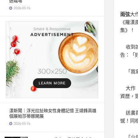
送職場
2026-05-16
雨弦
大
《羅漢
集》！
收到許
告：「
「我寫
大作《
資歷，
漾新聞｜浮光拉扯映女性身體記憶 王靖鋒高雄
送書與
個展帕莎蒂娜開展
憾！同
2026-05-16
「少年