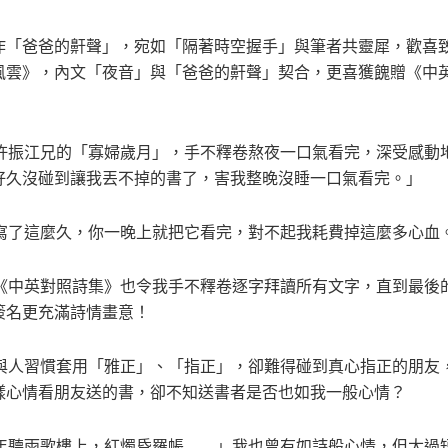
作「爸爸的鼾聲」，宛如「隔著時空握手」與筆者共靈犀，歡喜
風雲》，內文「夜音」與「爸爸的鼾聲」契合，更喜獲餽贈《中
振江兄的「寡婦歲月」，手不釋卷熬夜一口氣看完，深受感動
好久沒碰到讓我丟不掉的書了，害我整晚沒睡一口氣看完。」
了這麼久，你一晚上就把它看完，對不起我耗費掉這麼多心血
中英對照詩集》也令我手不釋卷逐字拜讀所有文字，直到最後
簽名更充滿詩情畫意！
人習慣套用「雅正」、「指正」，卻難得碰到真心指正的朋友
樣心情看朋友送的書，卻不知送書者是否也如我一般心情？
聽雨歌樓上，紅燭昏羅帳……」我也曾有如詩般心情，但太過