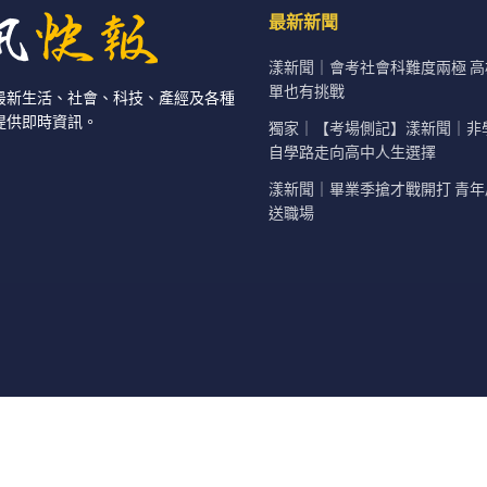
最新新聞
漾新聞｜會考社會科難度兩極 
單也有挑戰
最新生活、社會、科技、產經及各種
提供即時資訊。
獨家｜【考場側記】漾新聞｜非
自學路走向高中人生選擇
漾新聞｜畢業季搶才戰開打 青
送職場