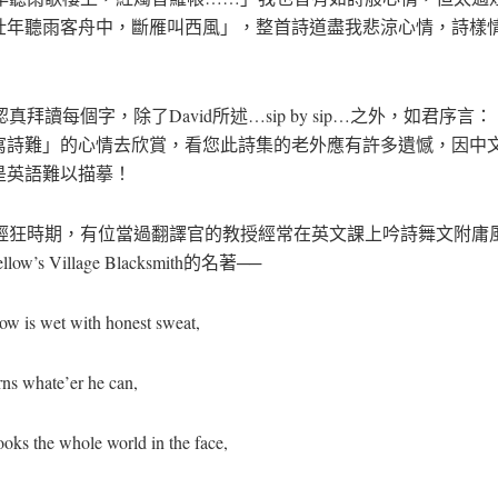
壯年聽雨客舟中，斷雁叫西風」，整首詩道盡我悲涼心情，詩樣
拜讀每個字，除了David所述…sip by sip…之外，如君序言
寫詩難」的心情去欣賞，看您此詩集的老外應有許多遺憾，因中
是英語難以描摹！
狂時期，有位當過翻譯官的教授經常在英文課上吟詩舞文附庸
llow’s Village Blacksmith的名著──
 is wet with honest sweat,
s whate’er he can,
s the whole world in the face,