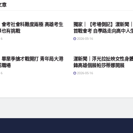
文章
會
地方社會
｜會考社會科難度兩極 高雄考生
獨家｜【考場側記】漾新聞
單也有挑戰
首戰會考 自學路走向高中人
16
2026-05-16
會
地方社會
｜畢業季搶才戰開打 青年局大港
漾新聞｜浮光拉扯映女性身體
送職場
鋒高雄個展帕莎蒂娜開展
16
2026-05-16