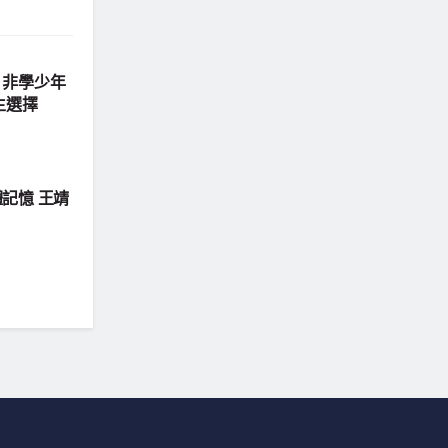
｜非學少年
生選擇
記憶 王靖