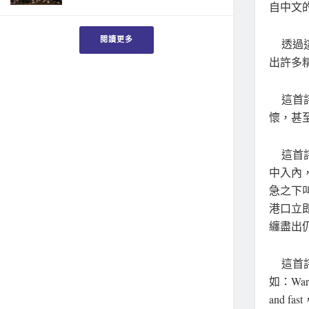
自中文
閱讀更多
透過這
出許多
這首詩
懷，甚
這首詩
中入內，
急之下
港口立
纏盡出
這首詩
如：War
and 