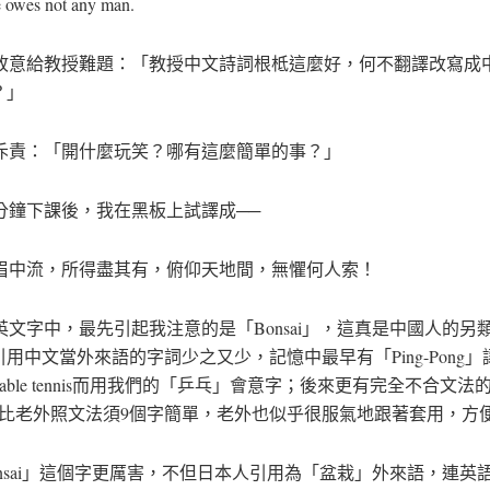
owes not any man.
意給教授難題：「教授中文詩詞根柢這麼好，何不翻譯改寫成
？」
責：「開什麼玩笑？哪有這麼簡單的事？」
分鐘下課後，我在黑板上試譯成──
中流，所得盡其有，俯仰天地間，無懼何人索！
文字中，最先引起我注意的是「Bonsai」，這真是中國人的另
用中文當外來語的字詞少之又少，記憶中最早有「Ping-Pong
able tennis而用我們的「乒乓」會意字；後來更有完全不合文法的Lon
ee，比老外照文法須9個字簡單，老外也似乎很服氣地跟著套用，方
nsai」這個字更厲害，不但日本人引用為「盆栽」外來語，連英