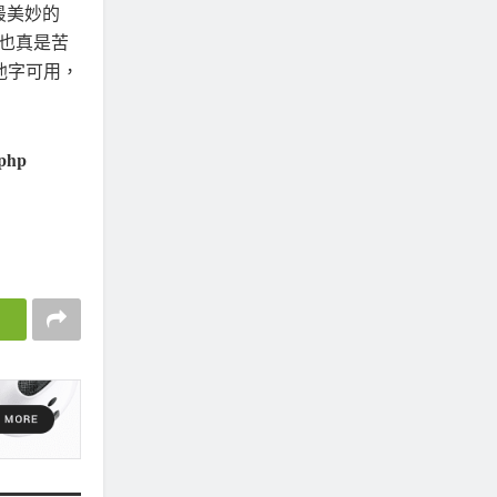
最美妙的
，也真是苦
其他字可用，
php