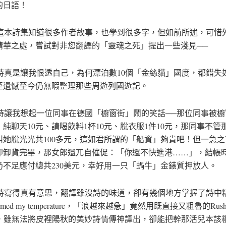
的日語！
本詩集知道很多作者故事，也學到很多字，但如前所述，可惜
精華之處，嘗試對非您翻譯的「靈魂之死」提出一些淺見──
真是讓我恨透自己，為何漂泊數10個「金絲貓」國度，都錯失
至遺憾至今仍無暇整理那些周遊列國遊記。
讓我想起一位同事在德國「櫥窗街」鬧的笑話──那位同事被櫥
純聊天10元、請喝飲料1杯10元、脫衣服1件10元，那同事不管
叫她脫光光共100多元，這如君所謂的「船資」夠貴吧！但一急
即卸貨完畢，那女郎還兀自催促：「你還不快進港……」，結帳
仍不足應付總共230美元，幸好用一只「蝸牛」金錶質押放人。
寫得真有意思，翻譯雖沒詩的味道，卻有幾個地方掌握了詩中
med my temperature，「浪越來越急」竟然用既直接又粗魯的Rushing
fast，雖無法將皮裡陽秋的美妙詩情傳神譯出，卻能把幹那活兒本