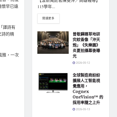
【漾新聞記者陳雯萍／高雄報導】
情懷早已遠
115學年...
閱讀更多
：「譯詩有
文詩的精
曾敬驊蹲草地研
究蚊香像「沖天
炮」《失樂園》
炎夏拍攝幕後曝
風雅，一次
光
2026-05-12
全球製造商紛紛
擴展人工智能視
覺應用，
Cognex
OneVision™ 的
採用率隨之上升
2026-05-13