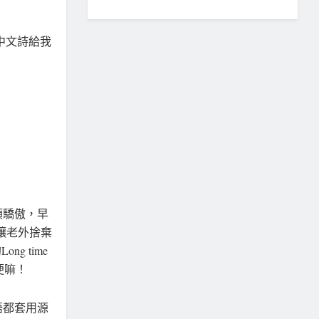
中文詩給我
類驕傲，早
」讓老外捨棄
g time
便嘛！
語都套用源