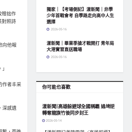
獨家｜【考場側記】漾新聞｜非學
致贈拙作
少年首戰會考 自學路走向高中人生
英對照詩
選擇
2026-05-16
漾新聞｜畢業季搶才戰開打 青年局
地向他報
大港實習直送職場
2026-05-16
。」
的作者丰采
你可能也喜歡
地方社會
漾新聞|高雄躲避球全國稱霸 過埤逆
，深感遺
轉奪龍旗竹後同步封王
2026-05-14
短暫，而後