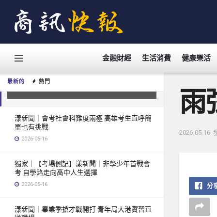
金融財經
生活消費
健康樂活
雨弦中英詩集雅賞 / 黃山高／漾新聞
最新的
熱門
2026-05-16
雨
漾新聞｜會考社會科難度兩極 高雄考生直呼簡
單也有挑戰
2026-05-16
2026-05-16
獨家｜【考場側記】漾新聞｜非學少年首戰會
考 自學路走向高中人生選擇
2026-05-16
分享
漾新聞｜畢業季搶才戰開打 青年局大港實習直