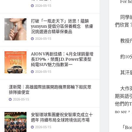
For he 
2026-05-15
同學故
打破「一瓶走天下」迷思！蘊韻
們欣賞
yunyun 提倡分區保養概念 依膚
況挑選適合精華保養品
2026-05-15
教授斥
AION V再創佳績：4月全球銷量增
約10
長179%，榮膺J.D. Power緊湊型
純電SUV魅力指數第一
2026-05-15
其汗眉
漾新聞｜高雄國際旅展開跑機票郵輪下殺民眾
大作英
排隊搶便宜
期英語引
2026-05-15
他們的T
no s
安智環球集團慶祝安智庫克成立十
週年 持續布局全球跨境信託市場
「Bo
2026-05-15