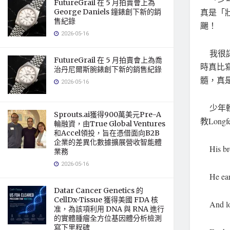
FutureGrail 在 5 月拍賣會上為
真是「
George Daniels 鐘錶創下新的銷
售紀錄
颺！
2026-05-16
我很認真
FutureGrail 在 5 月拍賣會上為喬
時真比
治丹尼爾斯腕錶創下新的銷售紀錄
髓，真
2026-05-16
少年輕
Sprouts.ai獲得900萬美元Pre-A
教Longfe
輪融資，由True Global Ventures
和Accel領投，旨在憑借面向B2B
企業的差異化數據擴展營收智能體
His brow
業務
2026-05-16
He earn
Datar Cancer Genetics 的
CellDx-Tissue 獲得美國 FDA 核
And look
准，為該項利用 DNA 與 RNA 進行
的實體腫瘤全方位基因體分析檢測
寫下里程碑