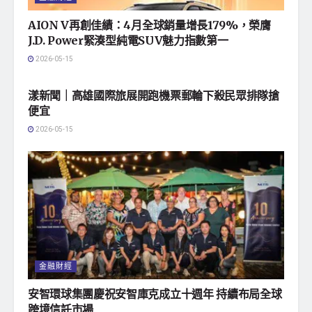
AION V再創佳績：4月全球銷量增長179%，榮膺
J.D. Power緊湊型純電SUV魅力指數第一
2026-05-15
地方社會
漾新聞｜高雄國際旅展開跑機票郵輪下殺民眾排隊搶
便宜
2026-05-15
金融財經
安智環球集團慶祝安智庫克成立十週年 持續布局全球
跨境信託市場