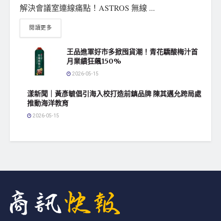
解決會議室連線痛點！ASTROS 無線 ...
閱讀更多
王品進軍好市多掀囤貨潮！青花驕酸梅汁首
月業績狂飆150%
2026-05-15
漾新聞｜黃彥毓倡引海入校打造前鎮品牌 陳其邁允跨局處
推動海洋教育
2026-05-15