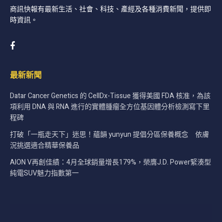
商訊快報有最新生活、社會、科技、產經及各種消費新聞，提供即
時資訊。
最新新聞
Datar Cancer Genetics 的 CellDx-Tissue 獲得美國 FDA 核准，為該
項利用 DNA 與 RNA 進行的實體腫瘤全方位基因體分析檢測寫下里
程碑
打破「一瓶走天下」迷思！蘊韻 yunyun 提倡分區保養概念 依膚
況挑選適合精華保養品
AION V再創佳績：4月全球銷量增長179%，榮膺J.D. Power緊湊型
純電SUV魅力指數第一