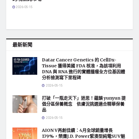
2026-05-15
最新新聞
Datar Cancer Genetics 的 CellDx-
Tissue 獲得美國 FDA 核准，為該項利用
DNA 與 RNA 進行的實體腫瘤全方位基因體
分析檢測寫下里程碑
2026-05-15
打破「一瓶走天下」迷思！蘊韻 yunyun 提
倡分區保養概念 依膚況挑選適合精華保養
品
2026-05-15
AION V再創佳績：4月全球銷量增長
179%，榮膺J.D. Power緊湊型純電SUV魅