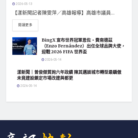
2026-05-13
【漾新聞記者陳雯萍／高雄報導】高雄市議員...
閱讀更多
BingX 宣布世界冠軍恩佐・費南德茲
（Enzo Fernández）出任全球品牌大使，
迎戰 2026 FIFA 世界盃
2026-05-14
漾新聞｜曾俊傑質詢六年政績 陳其邁談城市轉型最驕傲
未竟建設鎖定市場改建與都更
2026-05-14