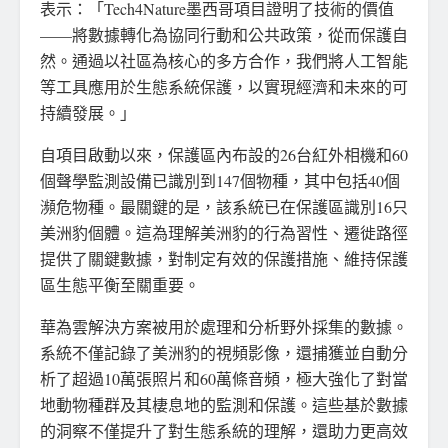
表示：「Tech4Nature墨西哥項目證明了技術的價值
——將數據轉化為協同行動和公共政策，從而保護自
然。通過以社區為核心的多方合作，我們將人工智能
等工具應用於生態系統保護，以實現經濟和未來的可
持續發展。」
自項目啟動以來，保護區內布設的26台紅外相機和60
個聲學監測設備已識別到147個物種，其中包括40個
瀕危物種。最關鍵的是，該系統已在保護區識別16只
美洲豹個體。這為理解美洲豹的行為習性、遷徙路徑
提供了關鍵數據，對制定有效的保護措施、維持保護
區生態平衡至關重要。
華為雲解決方案被用於處理和分析野外採集的數據。
系統不僅記錄了美洲豹的視頻影像，還捕獲並自動分
析了超過10萬張照片和60萬條音頻，極大強化了對當
地動物種群及其棲息地的監測和保護。這些基於數據
的洞察不僅提升了對生態系統的理解，還助力更高效