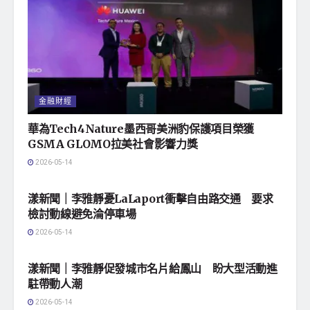
金融財經
華為Tech4Nature墨西哥美洲豹保護項目榮獲
GSMA GLOMO拉美社會影響力獎
2026-05-14
地方社會
漾新聞｜李雅靜憂LaLaport衝擊自由路交通 要求
檢討動線避免淪停車場
2026-05-14
地方社會
漾新聞｜李雅靜促發城市名片給鳳山 盼大型活動進
駐帶動人潮
2026-05-14