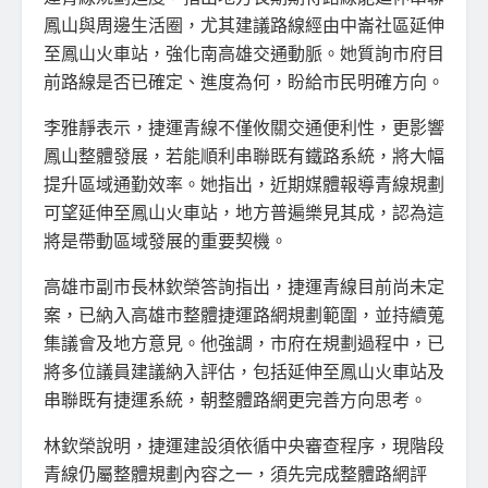
鳳山與周邊生活圈，尤其建議路線經由中崙社區延伸
至鳳山火車站，強化南高雄交通動脈。她質詢市府目
前路線是否已確定、進度為何，盼給市民明確方向。
李雅靜表示，捷運青線不僅攸關交通便利性，更影響
鳳山整體發展，若能順利串聯既有鐵路系統，將大幅
提升區域通勤效率。她指出，近期媒體報導青線規劃
可望延伸至鳳山火車站，地方普遍樂見其成，認為這
將是帶動區域發展的重要契機。
高雄市副市長林欽榮答詢指出，捷運青線目前尚未定
案，已納入高雄市整體捷運路網規劃範圍，並持續蒐
集議會及地方意見。他強調，市府在規劃過程中，已
將多位議員建議納入評估，包括延伸至鳳山火車站及
串聯既有捷運系統，朝整體路網更完善方向思考。
林欽榮說明，捷運建設須依循中央審查程序，現階段
青線仍屬整體規劃內容之一，須先完成整體路網評