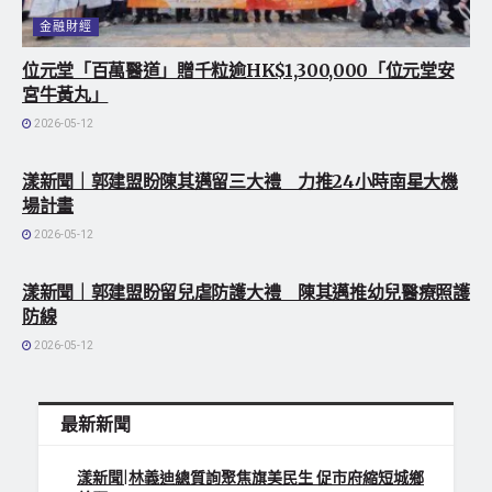
金融財經
位元堂「百萬醫道」贈千粒逾HK$1,300,000「位元堂安
宮牛黃丸」
2026-05-12
地方社會
漾新聞｜郭建盟盼陳其邁留三大禮 力推24小時南星大機
場計畫
2026-05-12
地方社會
漾新聞｜郭建盟盼留兒虐防護大禮 陳其邁推幼兒醫療照護
防線
2026-05-12
最新新聞
漾新聞|林義迪總質詢聚焦旗美民生 促市府縮短城鄉