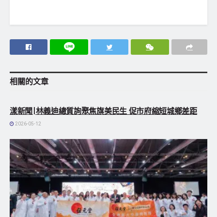
相關的
文章
地方社會
漾新聞|林義迪總質詢聚焦旗美民生 促市府縮短城鄉差距
2026-05-12