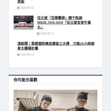
差距
2026-05-12
位元堂「百萬醫道」贈千粒逾
HK$1,300,000「位元堂安宮牛黃
丸」
2026-05-12
漾新聞｜郭建盟盼陳其邁留三大禮 力推24小時南
星大機場計畫
2026-05-12
你可能也喜歡