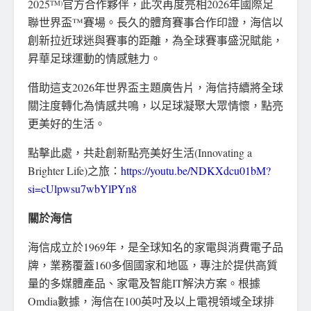
2025
官方合作夥伴，此次再度亮相2026年國際足
TM)
聯世界盃™賽場。長久的體育賽事合作印證，海信以
創新拉近球迷與賽事的距離，為全球賽事盛況賦能，
昇華足球運動的情感魅力。
借助這支2026年世界盃主題廣告片，海信持續將全球
關注度轉化為情感共鳴，以足球凝聚大眾情懷，點亮
更美好的生活。
點擊此處，共赴創新點亮美好生活(Innovating a
Brighter Life)之旅：
https://youtu.be/NDKXdcu01bM?
si=cUlpwsu7wbYlPYn8
關於海信
海信成立於1969年，是全球知名的家電與消費電子品
牌，業務覆蓋160多個國家和地區，專注於提供高質
量的多媒體產品、家電及智能IT解決方案。根據
Omdia數據，海信在100英吋及以上電視領域全球排