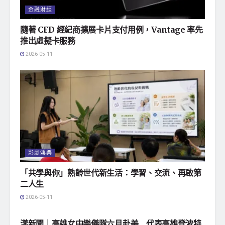
金融財經
隨著 CFD 經紀商擴展卡片支付用例，Vantage 率先
推出虛擬卡服務
2026-05-11
影劇娛樂
「共學與你」熟齡世代新生活：學習、交流、再啟第
二人生
2026-05-11
地方社會
漾新聞｜高雄女中樂儀隊六月赴美 代表高雄登波特