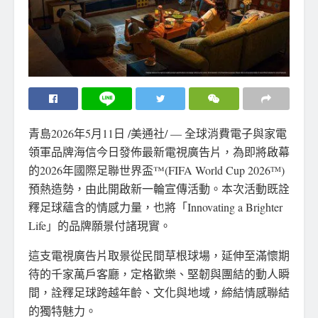
青島
2026年5月11日
/美通社/ — 全球消費電子與家電
領軍品牌海信今日發佈最新電視廣告片，為即將啟幕
的2026年國際足聯世界盃™(FIFA World Cup 2026
)
TM
預熱造勢，由此開啟新一輪宣傳活動。本次活動既詮
釋足球蘊含的情感力量，也將「Innovating a Brighter
Life」的品牌願景付諸現實。
這支電視廣告片取景從民間草根球場，延伸至滿懷期
待的千家萬戶客廳，定格歡樂、堅韌與團結的動人瞬
間，詮釋足球跨越年齡、文化與地域，締結情感聯結
的獨特魅力。