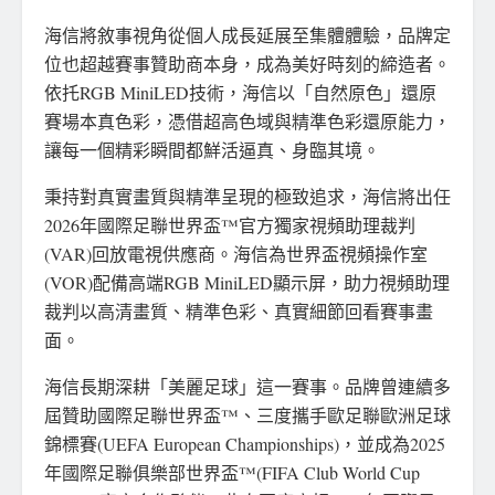
海信將敘事視角從個人成長延展至集體體驗，品牌定
位也超越賽事贊助商本身，成為美好時刻的締造者。
依托RGB MiniLED技術，海信以「自然原色」還原
賽場本真色彩，憑借超高色域與精準色彩還原能力，
讓每一個精彩瞬間都鮮活逼真、身臨其境。
秉持對真實畫質與精準呈現的極致追求，海信將出任
2026年國際足聯世界盃™官方獨家視頻助理裁判
(VAR)回放電視供應商。海信為世界盃視頻操作室
(VOR)配備高端RGB MiniLED顯示屏，助力視頻助理
裁判以高清畫質、精準色彩、真實細節回看賽事畫
面。
海信長期深耕「美麗足球」這一賽事。品牌曾連續多
屆贊助國際足聯世界盃™、三度攜手歐足聯歐洲足球
錦標賽(UEFA European Championships)，並成為2025
年國際足聯俱樂部世界盃™(FIFA Club World Cup