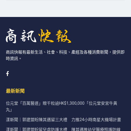
商訊快報有最新生活、社會、科技、產經及各種消費新聞，提供即
時資訊。
最新新聞
位元堂「百萬醫道」贈千粒逾HK$1,300,000「位元堂安宮牛黃
丸」
漾新聞｜郭建盟盼陳其邁留三大禮 力推24小時南星大機場計畫
漾新聞｜郭建盟盼留兒虐防護大禮 陳其邁推幼兒醫療照護防線