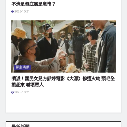
不清是包庇還是怠惰？
2025-10-21
影劇娛樂
噴淚！國民女兒方郁婷電影《大濛》慘遭火吻 頭毛全
捲起來 嚇壞眾人
2025-10-21
最新新聞