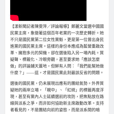
【漾新聞記者陳雯萍／評論報導】鄭麗文當選中國國
民黨主席，象徵著這個百年老黨的一次歷史轉折。她
不只是國民黨第二位女性黨魁，更是第一位曾出身民
進黨的國民黨主席。這樣的身份本應成為藍營重啟改
革、擁抱多元的契機，卻在選後陷入另一場內耗。質
疑聲、標籤化、冷眼旁觀，甚至要求她「應該怎麼
做」的評論鋪天蓋地，但鮮有人問：「我們能幫她做
什麼？」——這，才是國民黨此刻最該反省的問題。
選後的國民黨，仍未展現出應有的團結氣勢。外界質
疑她的兩岸立場，「親中」、「紅統」的標籤再度浮
現，甚至有黨內人士延續選前的攻防，把焦點放在路
線與派系之爭，而非如何協助新主席啟動改革。支持
者看見的，不是團結向前的姿態，而是派系間的暗