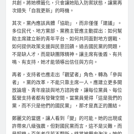
共創。將她標籤化，只會讓她陷入防禦狀態，讓黨再
次錯失「自我更新」的時機。
其次，黨內應該具體「協助」，而非僅僅「建議」。
多位民代、地方黨部、黨務主管應主動提出：如何幫
助主席建立新的青年平台、如何共同面對地方選戰、
如何提供政策支援與民意回饋。過去國民黨的問題，
不是缺人才，而是缺團隊精神。讓主席有後盾、有共
鳴、有支持，她才能領導出信任與方向。
再者，支持者也應走出「觀望者」角色，轉為「參與
者」。黨的改革，不能只靠主席一人。應建立更多開
放論壇、青年座談與地方諮詢會，讓每位黨員、每位
藍營支持者都有發聲空間。當黨員覺得「這是我們的
黨，而不只是他們的國民黨」，那才是真正的團結。
鄭麗文的當選，讓人看到「變」的可能。她的出現或
許帶來八級強震，但對國民黨而言，這不是災難，而
是契機。百年老店若不翻新，終將被歷史淘汰。她的