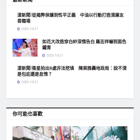
漾新聞|從揭弊保護到性平正義 中油以行動打造清廉友
善職場
2025-10-21
如花大改造穿白紗深情告白 羅志祥嚇到面色
鐵青
2025-10-21
漾新聞|衛星拍出8處非法挖填 陳美雅轟地政局：說不清
是包庇還是怠惰？
2025-10-21
你可能也喜歡