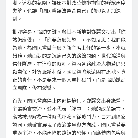
潮。這樣的氛圍，讓原本對改革懷抱期待的群眾再度
失望，也讓「國民黨無法整合自己」的印象更加深
刻。
批評容易，協助更難。與其不斷地對鄭麗文提出「你
該怎麼做」、「你要怎麼領導」，不如反思：我們能
為她、為國民黨做什麼？新主席上任的第一步，本就
艱難，她面對的是沉痾已久的路線問題、世代鴻溝與
信任斷層。在這樣的時刻，黨內各路政治人物若仍只
顧自保、計算派系利益，國民黨將永遠困在原地。真
正的責任，不是要求一個人單打獨鬥，而是協助她建
立團隊、修補裂縫。
首先，國民黨應停止內部標籤化。鄭麗文出身綠營、
主張務實交流，並不代表「親中」；她的改革語言，
應該被理解為一種時代呼喚。從戰鬥力、口才到國家
認同，她確實展現了政治能量與方向感。國民黨若要
重返主流，不能再陷於路線的恐懼，而應轉向包容與