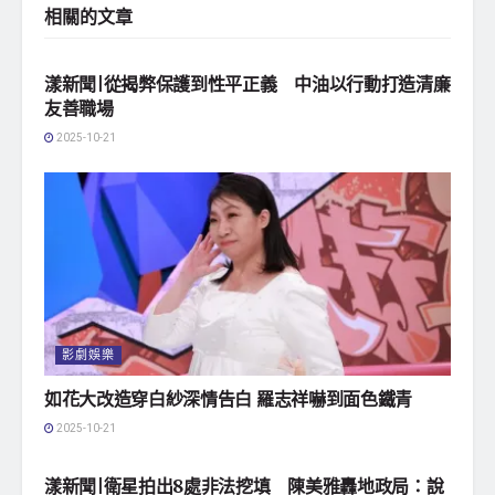
相關的
文章
地方社會
漾新聞|從揭弊保護到性平正義 中油以行動打造清廉
友善職場
2025-10-21
影劇娛樂
如花大改造穿白紗深情告白 羅志祥嚇到面色鐵青
2025-10-21
地方社會
漾新聞|衛星拍出8處非法挖填 陳美雅轟地政局：說