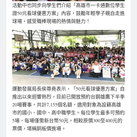
活動中也同步向學生們介紹「高雄市一卡通數位學生
證50元看球優惠方案」內容，鼓勵年輕學子親自走進
球場，感受職棒現場的熱情與魅力！
運動發展局長侯尊堯表示，「50元看球優惠方案」自
推出以來迴響熱烈，目前已開放預約台鋼雄鷹下半季
20場賽事，共計7,155個名額，適用對象為設籍高雄
市的國小、國中、高中職學生。每位學生最多可預約
5場，每場僅需新台幣50元，相較原價300至400元的
票價，堪稱銅板價進場。