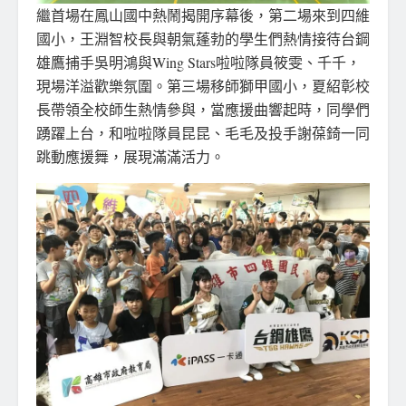
繼首場在鳳山國中熱鬧揭開序幕後，第二場來到四維
國小，王淵智校長與朝氣蓬勃的學生們熱情接待台鋼
雄鷹捕手吳明鴻與Wing Stars啦啦隊員筱雯、千千，
現場洋溢歡樂氛圍。第三場移師獅甲國小，夏紹彰校
長帶領全校師生熱情參與，當應援曲響起時，同學們
踴躍上台，和啦啦隊員昆昆、毛毛及投手謝葆錡一同
跳動應援舞，展現滿滿活力。