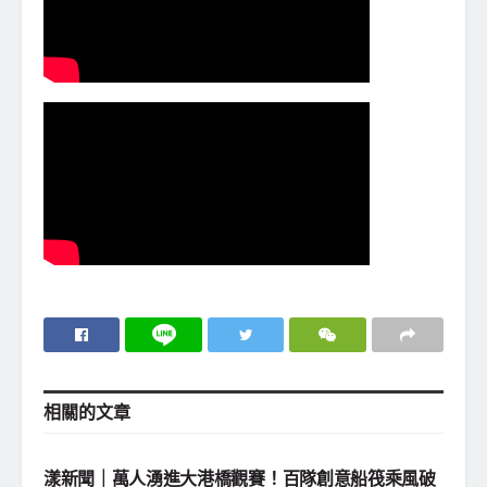
相關的
文章
地方社會
漾新聞｜萬人湧進大港橋觀賽！百隊創意船筏乘風破