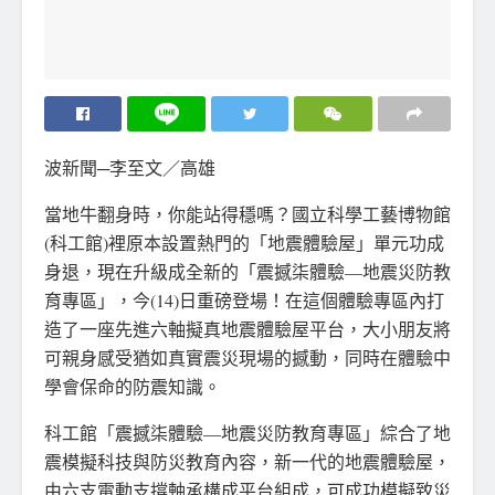
波新聞─李至文／高雄
當地牛翻身時，你能站得穩嗎？國立科學工藝博物館
(科工館)裡原本設置熱門的「地震體驗屋」單元功成
身退，現在升級成全新的「震撼柒體驗—地震災防教
育專區」，今(14)日重磅登場！在這個體驗專區內打
造了一座先進六軸擬真地震體驗屋平台，大小朋友將
可親身感受猶如真實震災現場的撼動，同時在體驗中
學會保命的防震知識。
科工館「震撼柒體驗—地震災防教育專區」綜合了地
震模擬科技與防災教育內容，新一代的地震體驗屋，
由六支電動支撐軸承構成平台組成，可成功模擬致災