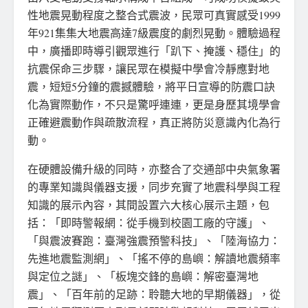
性地震晃動程度之整合式震波，民眾可真實感受1999
年921集集大地震高達7級震度的劇烈晃動。體驗過程
中，廣播即時導引觀眾進行「趴下、掩護、穩住」的
抗震保命三步驟，讓民眾在模擬中學會冷靜應對地
震，短短5分鐘的震撼體驗，將平日宣導的防震口訣
化為實際動作，不只是驚呼連連，更是身歷其境學會
正確避震動作與疏散流程，真正將防災意識內化為行
動。
在硬體設備升級的同時，亦整合了交通部中央氣象署
的專業知識與儀器支援，同步充實了地震科學與工程
知識的展示內容，其間設置六大核心展示主題，包
括：「即時警報網：從手機到校園工廠的守護」、
「與震波賽跑：臺灣強震預警科技」、「陸海協力：
先進地震監測網」、「搖不停的島嶼：解讀地震頻率
與定位之謎」、「板塊交鋒的島嶼：解密臺灣地
震」、「百年前的足跡：聆聽大地的早期儀器」，從