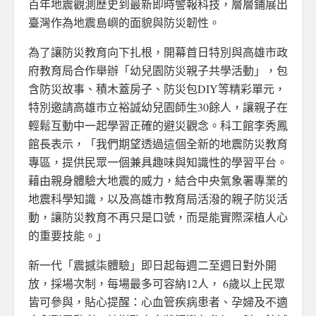
百年地震觀測歷史到最新即時警報科技，層層鋪展出
臺灣作為地震島嶼的面貌與防災韌性。
為了讓防災教育向下扎根，開幕首日特別與高雄市政
府教育局合作舉辦「幼兒園防災親子共學活動」，包
含防災故事、積木蓋房子、防災包DIY等精彩單元，
特別邀請高雄市立裕誠幼兒園師生30餘人，讓親子在
輕鬆互動中一起學習正確的避災觀念。科工館李秀鳳
館長表示，「我們期望透過這個全新的地震防災教育
專區，提供民眾一個兼具趣味與知識性的學習平台。
藉由親身體驗大地震的威力，結合中央氣象署專業的
地震科學知識，以及高雄市教育局活潑的親子防災活
動，讓防災教育不再只是口號，而是能實際深植人心
的重要技能。」
新一代「震撼柒體驗」即日起每週二至週日對外開
放，採場次制，每場最多可容納12人， 6歲以上民眾
皆可參與，貼心提醒：心血管疾病患者、孕婦及不適