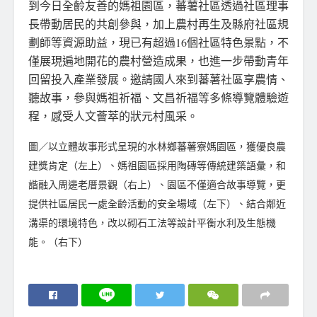
到今日全齡友善的媽祖園區，蕃薯社區透過社區理事
長帶動居民的共創參與，加上農村再生及縣府社區規
劃師等資源助益，現已有超過16個社區特色景點，不
僅展現遍地開花的農村營造成果，也進一步帶動青年
回留投入產業發展。邀請國人來到蕃薯社區享農情、
聽故事，參與媽祖祈福、文昌祈福等多條導覽體驗遊
程，感受人文薈萃的狀元村風采。
圖／以立體故事形式呈現的水林鄉蕃薯寮媽園區，獲優良農
建獎肯定（左上）、媽祖園區採用陶磚等傳統建築語彙，和
諧融入周邊老厝景觀（右上）、園區不僅適合故事導覽，更
提供社區居民一處全齡活動的安全場域（左下）、結合鄰近
溝渠的環境特色，改以砌石工法等設計平衡水利及生態機
能。（右下）