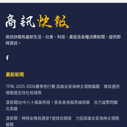
商訊快報有最新生活、社會、科技、產經及各種消費新聞，提供即
時資訊。
最新新聞
TPBL 2025-2026賽季例行賽 高雄全家海神主場開幕戰 陳其邁到
場應援支持在地球隊
漾新聞|左中八十風華再現！家長會長蘇彥綸領軍 合力凝聚閃耀
北高雄
漾新聞｜神隊友陳其邁穿1號球衣開球 力挺高雄全家海神主場開
幕戰