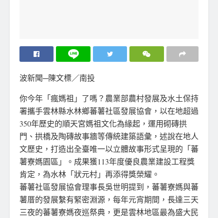
波新聞─陳文標／南投
你今年「瘋媽祖」了嗎？農業部農村發展及水土保持
署攜手雲林縣水林鄉蕃薯社區發展協會，以在地超過
350年歷史的順天宮媽祖文化為緣起，運用砌磚拱
門、拱橋及陶磚故事牆等傳統建築語彙，述說在地人
文歷史，打造出全臺唯一以立體故事形式呈現的「蕃
薯寮媽園區」。成果獲113年度優良農業建設工程獎
肯定，為水林「狀元村」再添得獎榮耀。
蕃薯社區發展協會理事長吳世明提到，蕃薯寮媽與蕃
薯厝的發展繫有緊密淵源，每年元宵期間，長達三天
三夜的蕃薯寮媽夜巡祭典，更是雲林地區最為盛大民