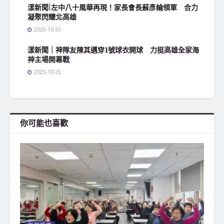
漾新聞|左中八十風華再現！家長會長蘇彥綸領軍 合力
凝聚閃耀北高雄
2025-10-25
漾新聞｜神隊友陳其邁穿1號球衣開球 力挺高雄全家海
神主場開幕戰
2025-10-25
你可能也喜歡