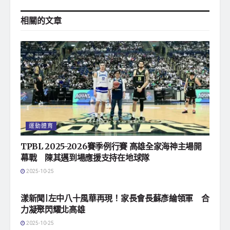
相關的
文章
運動體育
TPBL 2025-2026賽季例行賽 高雄全家海神主場開
幕戰 陳其邁到場應援支持在地球隊
2025-10-25
地方社會
漾新聞|左中八十風華再現！家長會長蘇彥綸領軍 合
力凝聚閃耀北高雄
2025-10-25
地方社會