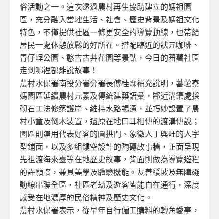
俗活動之一。這次透過農村再生協助建立的媽祖園
區，充分融入當地生活、社會、歷史背景及媽祖文化
特色，不僅提供社區一條更安全的導覽動線，也帶給
居民一處休憩放鬆的好所在。搭配臨近的狀元咖啡、
青仔埕公園、憨吉古井花園等景點，今日的蕃薯社區
走到哪裡都能說故事！
農村水保署南投分署分署長傅桂霖補充說明，蕃薯寮
媽園區延續農村元素及傳統建築語彙，鄰近溝渠處採
砌石工法修築護岸、維持水路暢通，並巧妙設置了農
村小童及倒木裝置，還原在地口耳相傳的渡溝傳說；
園區則運用代表好客的圓拱門、象徵人丁興旺的人字
型鋪面，以及多組鏤空設計的陶磚故事牆，正面呈現
先祖渡海來臺等在地歷史故事，背面則做為導覽遊程
的許願牆，兼具美學及體驗機能。友善緩坡及無障礙
動線串聯全區，社區老幼及遊客皆能自在通行，深度
感受在地濃厚的民俗精神及歷史文化。
農村水保署表示，從早年自行僱工購料的轉角愛亭，