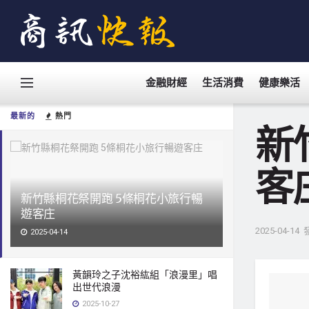
金融財經
生活消費
健康樂活
最新的
熱門
新
客
新竹縣桐花祭開跑 5條桐花小旅行暢
遊客庄
2025-04-14
2025-04-14
黃韻玲之子沈裕紘組「浪漫里」唱
出世代浪漫
2025-10-27