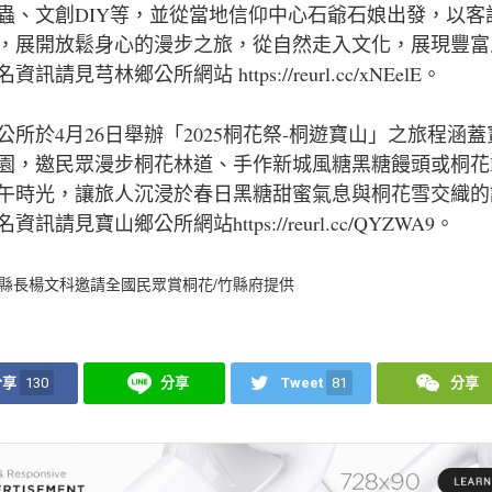
蟲、文創DIY等，並從當地信仰中心石爺石娘出發，以客
，展開放鬆身心的漫步之旅，從自然走入文化，展現豐富
訊請見芎林鄉公所網站 https://reurl.cc/xNEelE。
公所於4月26日舉辦「2025桐花祭-桐遊寶山」之旅程涵
園，邀民眾漫步桐花林道、手作新城風糖黑糖饅頭或桐花D
午時光，讓旅人沉浸於春日黑糖甜蜜氣息與桐花雪交織的
資訊請見寶山鄉公所網站https://reurl.cc/QYZWA9。
縣長楊文科邀請全國民眾賞桐花/竹縣府提供
分享
130
分享
Tweet
81
分享