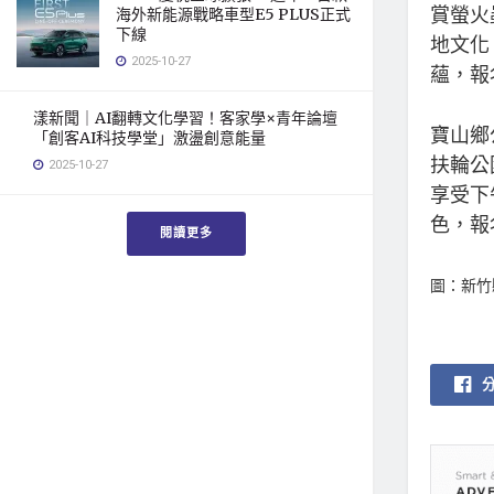
賞螢火
海外新能源戰略車型E5 PLUS正式
下線
地文化
2025-10-27
蘊，報名資
漾新聞｜AI翻轉文化學習！客家學×青年論壇
寶山鄉
「創客AI科技學堂」激盪創意能量
扶輪公
2025-10-27
享受下
色，報名
閱讀更多
圖：新竹