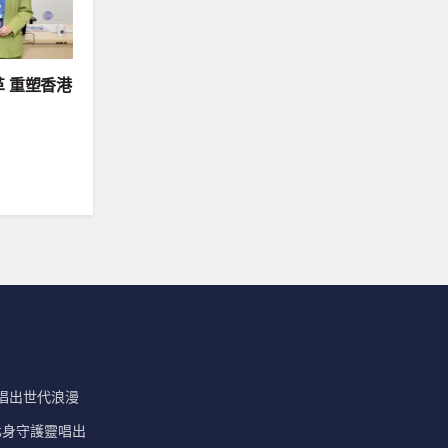
 重塑香港
」唱出世代浪漫
安化身守護靈唱出