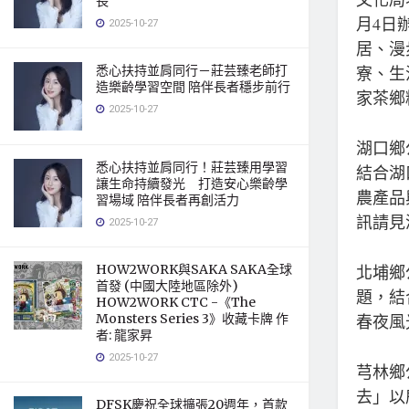
長
月4日
2025-10-27
居、漫
寮、生
悉心扶持並肩同行－莊芸臻老師打
造樂齡學習空間 陪伴長者穩步前行
家茶鄉精
2025-10-27
湖口鄉
悉心扶持並肩同行！莊芸臻用學習
結合湖
讓生命持續發光 打造安心樂齡學
農產品
習場域 陪伴長者再創活力
訊請見湖口
2025-10-27
北埔鄉
HOW2WORK與SAKA SAKA全球
首發 (中國大陸地區除外)
題，結
HOW2WORK CTC -《The
春夜風光
Monsters Series 3》收藏卡牌 作
者: 龍家昇
2025-10-27
芎林鄉
去」以
DFSK慶祝全球擴張20週年，首款