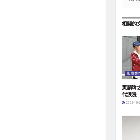
相關的
影劇娛
黃韻玲
代浪
2025-10-