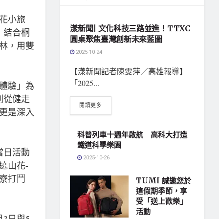
地方社會
桐花小旅
漾新聞| 文化科技三路並進！TTXC
，結合桐
圓桌聚焦臺灣創新未來藍圖
林，用雙
2025-10-24
【漾新聞記者陳雯萍／高雄報導】
「2025...
體驗」為
劃從健走
閱讀更多
更是深入
科普列車十週年啟航 高科大打造
鐵道科學樂園
當日活動
2025-10-26
遶山花-
埔寮打鬥
TUMI 誠邀您於
這假期季節，享
受「送上歡樂」
活動
3日與5