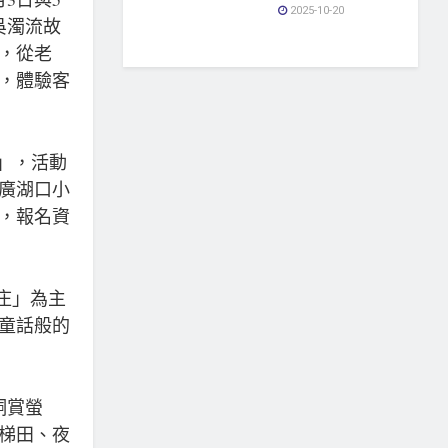
2025-10-20
吳濁流故
，從老
，體驗客
行」，活動
廣湖口小
，報名資
庄」為主
童話般的
。
桐賞螢
梯田、夜