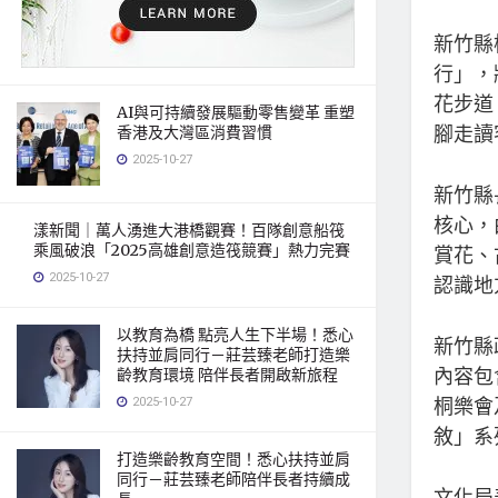
新竹縣
行」，
花步道
AI與可持續發展驅動零售變革 重塑
腳走讀
香港及大灣區消費習慣
2025-10-27
新竹縣
核心，
漾新聞｜萬人湧進大港橋觀賽！百隊創意船筏
乘風破浪「2025高雄創意造筏競賽」熱力完賽
賞花、
2025-10-27
認識地
以教育為橋 點亮人生下半場！悉心
新竹縣
扶持並肩同行－莊芸臻老師打造樂
內容包
齡教育環境 陪伴長者開啟新旅程
桐樂會
2025-10-27
敘」系
打造樂齡教育空間！悉心扶持並肩
同行－莊芸臻老師陪伴長者持續成
文化局