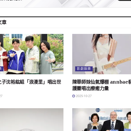
文章
樂
影劇娛樂
之子沈裕紘組「浪漫里」唱出世
陳華師妹仙氣爆棚 annba
漫
護靈唱出療癒力量
27
2025-10-27