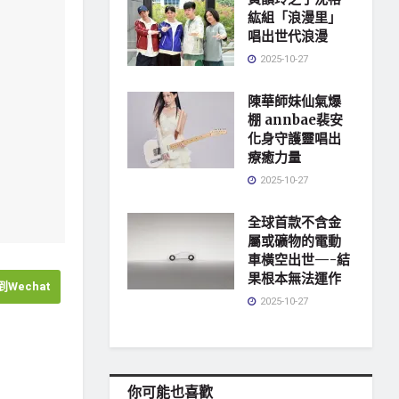
紘組「浪漫里」
唱出世代浪漫
2025-10-27
陳華師妹仙氣爆
棚 annbae裴安
化身守護靈唱出
療癒力量
2025-10-27
全球首款不含金
屬或礦物的電動
車橫空出世—-結
果根本無法運作
Wechat
2025-10-27
你可能也喜歡