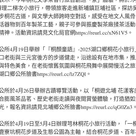
辦理二梯次小旅行，帶領旅客走進新埔鎮巨埔社區，探訪
步桐花古道，與文學大師跨時空對話，感受在地文人風骨
活器物到百年製茶工藝，親子可參與振慶製茶廠揉茶活動
神。活動資訊請見文化局官網https://reurl.cc/xN61V5。
公所4月19日舉辦「『桐顏童語』-2025湖口鄉桐花小旅
口老街與三元宮後方的步道健走，沿途設有在地市集，推
與特色美食，在老街懷舊氛圍與桐花飛舞中展開慢活之旅
鄉公所臉書https://reurl.cc/lz7ZQl。
公所於4月26日舉辦古蹟導覽活動，以「桐遊北埔 花漾客
合膨風茶品茗、歷史老街走讀與夜間賞螢體驗，打造猶如
，報名資訊請見北埔鄉公所臉書https://reurl.cc/qG0Zn3
公所於4月19日至5月4日辦理芎林桐花小旅行活動，「一
鹿寮坑桐花步道及生態公園為主軸，結合桐花步道、百年