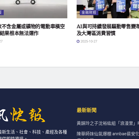
經
金融財經
款不含金屬或礦物的電動車橫空
AI與可持續發展驅動零售變革
-結果根本無法運作
及大灣區消費習慣
27
2025-10-27
最新新聞
黃韻玲之子沈裕紘組「浪漫里
最新生活、社會、科技、產經及各種
陳華師妹仙氣爆棚 annbae裴
提供即時資訊。