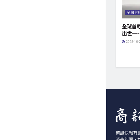
金融財
全球首
出世—
2025-10-
商訊快報有
消費新聞，