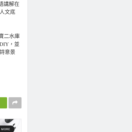
語講解在
人文底
蓋寶二水庫
IY，並
詩意景