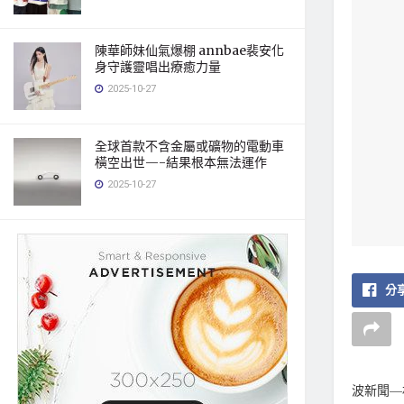
陳華師妹仙氣爆棚 annbae裴安化
身守護靈唱出療癒力量
2025-10-27
全球首款不含金屬或礦物的電動車
橫空出世—-結果根本無法運作
2025-10-27
分享
波新聞—