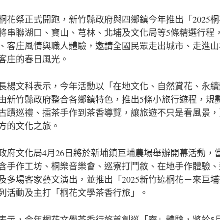
桐花祭正式開跑，新竹縣政府與四鄉鎮今年推出「2025
將串聯湖口、寶山、芎林、北埔及文化局等5條精選行程
、客庄風情與職人體驗，邀請全國民眾走出城市、走進山
客庄的春日風光。
長楊文科表示，今年活動以「在地文化、自然賞花、永續
由新竹縣政府整合各鄉鎮特色，推出5條小旅行遊程，規
古蹟巡禮、擂茶手作到茶香導覽，讓旅遊不只是看風景，
方的文化之旅。
政府文化局4月26日將於新埔鎮巨埔農場舉辦開幕活動，
含手作工坊、桐樂音樂會、巡寮打鬥敘、在地手作體驗、
及多場客家藝文演出，並推出「2025新竹遶桐花－來巨
列活動及主打「桐花文學茶香行旅」。
表示，今年桐花文學茶香行旅首創巡「寮」體驗，將於5月