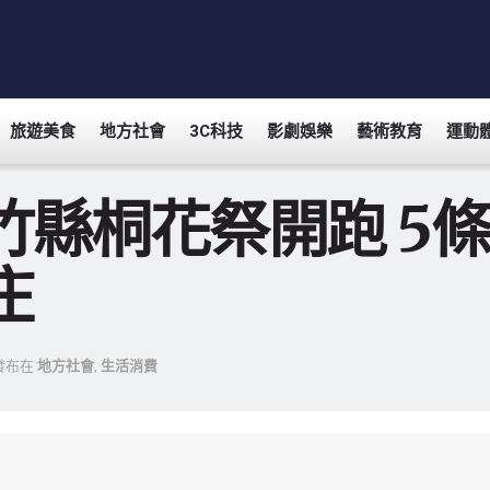
旅遊美食
地方社會
3C科技
影劇娛樂
藝術教育
運動
竹縣桐花祭開跑 5
庄
發布在
地方社會
,
生活消費