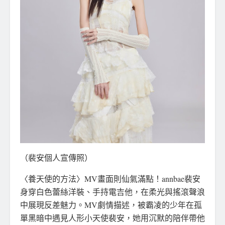
（裴安個人宣傳照）
〈養天使的方法〉MV畫面則仙氣滿點！annbae裴安
身穿白色蕾絲洋裝、手持電吉他，在柔光與搖滾聲浪
中展現反差魅力。MV劇情描述，被霸凌的少年在孤
單黑暗中遇見人形小天使裴安，她用沉默的陪伴帶他