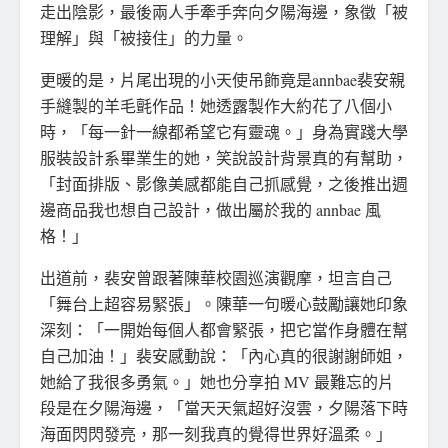
走出陰影，最後兩人手牽手奔向夕陽海邊，象徵「被
理解」與「被接住」的力量。
更暖的是，片尾出現的小天使吊飾竟是annbae裴安親
手縫製的羊毛氈作品！她透露製作大約花了八個小
時，「每一針一線都希望它有靈魂。」身為實踐大學
服裝設計系畢業生的她，笑說設計背景真的有幫助，
「封面排版、影像美感都能自己抓感覺，之後推出週
邊商品我也想自己設計，做出屬於我的 annbae 風
格！」
出道前，裴安曾跟著陳華校園巡演觀摩，坦言自己
「舞台上超容易緊張」。陳華一句暖心鼓勵讓她印象
深刻：「一開始每個人都會緊張，把它當作身體在幫
自己加油！」裴安感動說：「內心真的很謝謝師姐，
她給了我很多勇氣。」她也分享拍 MV 最難忘的片
段是在夕陽海邊，「當天天氣超好沒雲，夕陽落下時
海面閃閃發亮，那一刻我真的覺得世界好溫柔。」