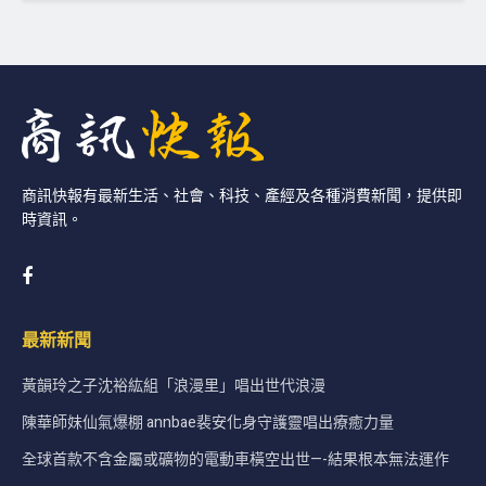
商訊快報有最新生活、社會、科技、產經及各種消費新聞，提供即
時資訊。
最新新聞
黃韻玲之子沈裕紘組「浪漫里」唱出世代浪漫
陳華師妹仙氣爆棚 annbae裴安化身守護靈唱出療癒力量
全球首款不含金屬或礦物的電動車橫空出世—-結果根本無法運作