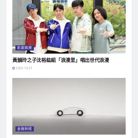
影劇娛樂
黃韻玲之子沈裕紘組「浪漫里」唱出世代浪漫
2025-10-27
金融財經