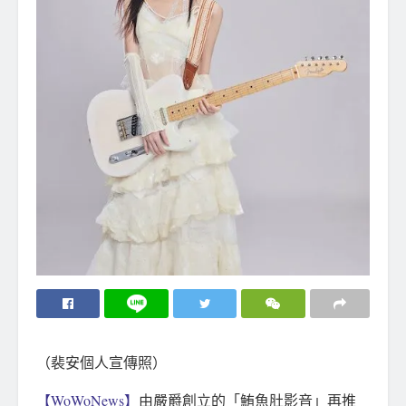
（裴安個人宣傳照）
【WoWoNews】
由嚴爵創立的「鮪魚肚影音」再推