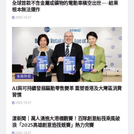
全球首款不含金屬或礦物的電動車橫空出世—-結果
根本無法運作
2025-10-27
金融財經
AI與可持續發展驅動零售變革 重塑香港及大灣區消費
習慣
2025-10-27
地方社會
漾新聞｜萬人湧進大港橋觀賽！百隊創意船筏乘風破
浪「2025高雄創意造筏競賽」熱力完賽
2025-10-27