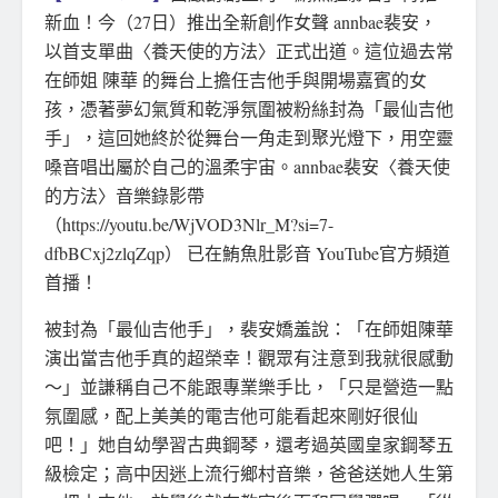
新血！今（27日）推出全新創作女聲 annbae裴安，
以首支單曲〈養天使的方法〉正式出道。這位過去常
在師姐 陳華 的舞台上擔任吉他手與開場嘉賓的女
孩，憑著夢幻氣質和乾淨氛圍被粉絲封為「最仙吉他
手」，這回她終於從舞台一角走到聚光燈下，用空靈
嗓音唱出屬於自己的溫柔宇宙。annbae裴安〈養天使
的方法〉音樂錄影帶
（https://youtu.be/WjVOD3Nlr_M?si=7-
dfbBCxj2zlqZqp） 已在鮪魚肚影音 YouTube官方頻道
首播！
被封為「最仙吉他手」，裴安嬌羞說：「在師姐陳華
演出當吉他手真的超榮幸！觀眾有注意到我就很感動
～」並謙稱自己不能跟專業樂手比，「只是營造一點
氛圍感，配上美美的電吉他可能看起來剛好很仙
吧！」她自幼學習古典鋼琴，還考過英國皇家鋼琴五
級檢定；高中因迷上流行鄉村音樂，爸爸送她人生第