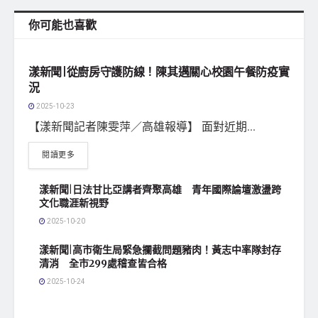
你可能也喜歡
地方社會
漾新聞|從廚房守護防線！陳其邁關心校園午餐防疫實
況
2025-10-23
【漾新聞記者陳雯萍／高雄報導】 面對近期...
閱讀更多
漾新聞|日法甘比亞講者齊聚高雄 青年國際論壇激盪跨
文化職涯新視野
2025-10-20
漾新聞|高市衛生局緊急攔截問題豬肉！黃志中率隊封存
清消 全市299處稽查皆合格
2025-10-24