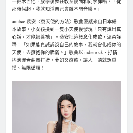
一把木吉他，放學後就在教室後面和同學彈唱，「從
那時候起，我就知道自己會離不開音樂。」
annbae 裴安〈養天使的方法〉歌曲靈感來自日本繪
本故事，小女孩撿到一隻小天使後發現「只有說出真
心話，才能餵養祂」。裴安把這概念化成歌，溫柔詮
釋：「如果能真誠訴說自己的故事，我就會化成你的
天使，去擁抱你的脆弱。」歌曲以 indie rock、抒情
搖滾混合曲風打造，夢幻又療癒，讓人一聽就想重
播、無限循環！