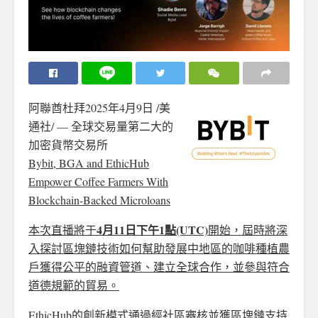
阿聯酋杜拜
2025年4月9日
/美
通社/ — 全球交易量第二大的
加密貨幣交易所
Bybit, BGA and EthicHub
Empower Coffee Farmers With
Blockchain-Backed Microloans
4月11日下午1點
(UTC)
本次直播將于
開始，屆時將深
入探討區塊鏈技術如何幫助發展中地區的咖啡種植農
戶獲得公平的融資管道、建立全球合作，並參與符合
道德規範的貿易。
EthicHub的創新模式通過經社區審核並獲區塊鏈支持