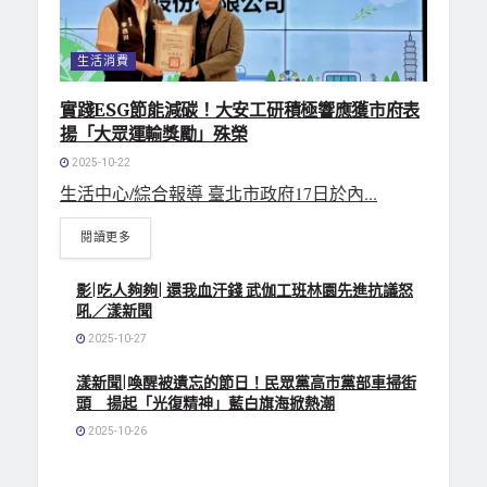
生活消費
實踐ESG節能減碳！大安工研積極響應獲市府表
揚「大眾運輸獎勵」殊榮
2025-10-22
生活中心/綜合報導 臺北市政府17日於內...
閱讀更多
影|吃人夠夠| 還我血汗錢 武伽工班林園先進抗議怒
吼／漾新聞
2025-10-27
漾新聞|喚醒被遺忘的節日！民眾黨高市黨部車掃街
頭 揚起「光復精神」藍白旗海掀熱潮
2025-10-26