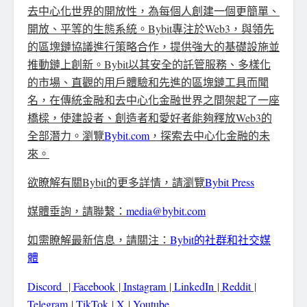
去中心化世界的開放性，為每個人創建一個更簡單、
開放、平等的生態系統。Bybit專注於Web3，與領先
的區塊鏈協議進行策略合作，提供強大的基礎設施並
推動鏈上創新。Bybit以其安全的託管服務、多樣化
的市場、直觀的用戶體驗和先進的區塊鏈工具而聞
名，在傳統金融和去中心化金融世界之間架起了一座
橋樑，使建設者、創造者和愛好者能夠釋放Web3的
全部潛力。瀏覽
Bybit.com
，探索去中心化金融的未
來。
欲瞭解有關Bybit的更多詳情，請瀏覽
Bybit Press
媒體垂詢，請聯繫：
media@bybit.com
如需瞭解最新信息，請關注：
Bybit的社群和社交媒
體
Discord
|
Facebook
|
Instagram
|
LinkedIn
|
Reddit
|
Telegram
|
TikTok
|
X
|
Youtube