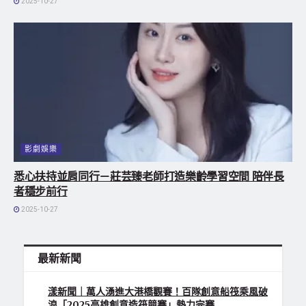
2025-10-27
影劇娛樂
悉心扶持並肩同行－莊芸臻老師打造樂齡學習空間 陪伴長
者穩步前行
2025-10-27
最新新聞
漾新聞｜萬人湧進大港橋觀賽！百隊創意船筏乘風破
浪「2025高雄創意造筏競賽」熱力完賽