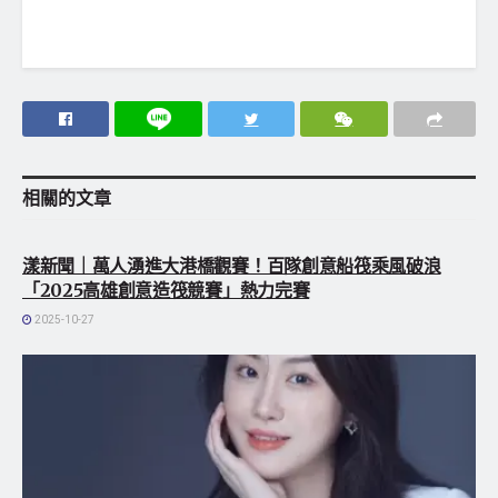
相關的
文章
地方社會
漾新聞｜萬人湧進大港橋觀賽！百隊創意船筏乘風破浪
「2025高雄創意造筏競賽」熱力完賽
2025-10-27