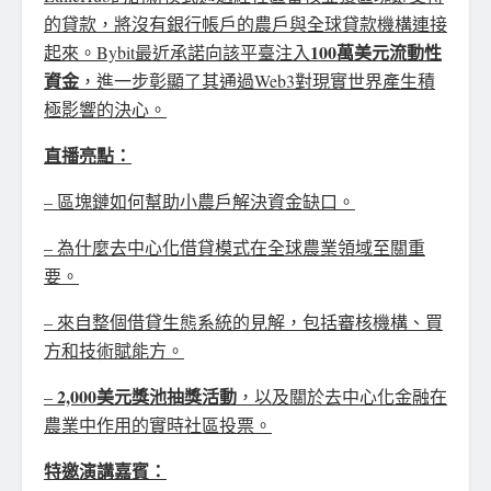
的貸款，將沒有銀行帳戶的農戶與全球貸款機構連接
100萬美元流動性
起來。Bybit最近承諾向該平臺注入
資金
，進一步彰顯了其通過Web3對現實世界產生積
極影響的決心。
直播亮點：
– 區塊鏈如何幫助小農戶解決資金缺口。
– 為什麼去中心化借貸模式在全球農業領域至關重
要。
– 來自整個借貸生態系統的見解，包括審核機構、買
方和技術賦能方。
2,000
美元獎池抽獎活動
–
，以及關於去中心化金融在
農業中作用的實時社區投票。
特邀演講嘉賓：