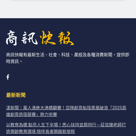
商訊快報有最新生活、社會、科技、產經及各種消費新聞，提供即
時資訊。
最新新聞
漾新聞｜萬人湧進大港橋觀賽！百隊創意船筏乘風破浪「2025高
雄創意造筏競賽」熱力完賽
以教育為橋 點亮人生下半場！悉心扶持並肩同行－莊芸臻老師打
造樂齡教育環境 陪伴長者開啟新旅程