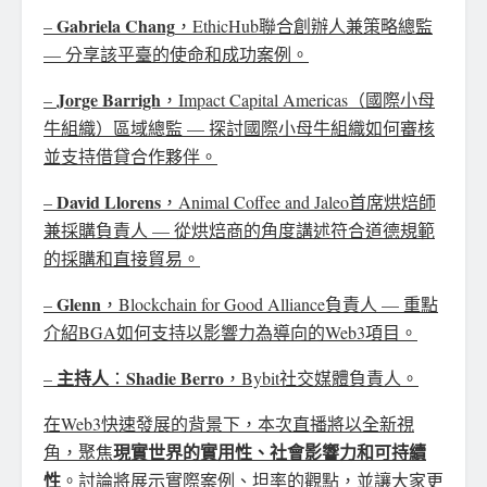
Gabriela Chang
–
，EthicHub聯合創辦人兼策略總監
— 分享該平臺的使命和成功案例。
Jorge Barrigh
–
，Impact Capital Americas（國際小母
牛組織）區域總監 — 探討國際小母牛組織如何審核
並支持借貸合作夥伴。
David Llorens
–
，Animal Coffee and Jaleo首席烘焙師
兼採購負責人 — 從烘焙商的角度講述符合道德規範
的採購和直接貿易。
Glenn
–
，Blockchain for Good Alliance負責人 — 重點
介紹BGA如何支持以影響力為導向的Web3項目。
主持人
Shadie Berro
–
：
，Bybit社交媒體負責人。
在Web3快速發展的背景下，本次直播將以全新視
現實世界的實用性、社會影響力和可持續
角，聚焦
性
。討論將展示實際案例、坦率的觀點，並讓大家更