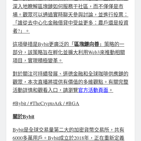
深入地瞭解區塊鏈如何服務于社區，而不僅僅是市
場。觀眾可以通過實時聊天參與討論，並進行投票：
「誰從去中心化金融借貸中受益更多：農戶還是投資
者?」。
區塊鏈向善
這項舉措是Bybit更廣泛的「
」策略的一
部分，該策略旨在孵化並擴大利用Web3來推動相關
項目，實現積極變革。
對於關注可持續發展、道德金融和全球咖啡供應鏈的
觀眾，本次直播將提供有價值的多維觀點。有關完整
活動詳情和觀看入口，請瀏覽
官方活動頁面
。
#Bybit / #TheCryptoArk / #BGA
關於
Bybit
Bybit是全球交易量第二大的加密貨幣交易所，共有
6000多萬用戶。Bybit成立於2018年，正在重新定義