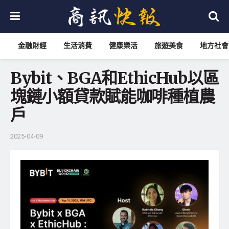
金融財經
生活消費
健康樂活
旅遊美食
地方社會
Bybit、BGA和EthicHub以區
塊鏈小額貸款賦能咖啡種植農
戶
2025-04-09