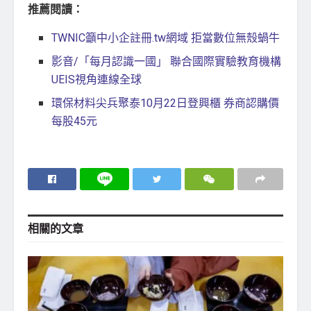
推薦閱讀：
TWNIC籲中小企註冊.tw網域 拒當數位無殼蝸牛
影音/「每月認識一國」 聯合國際實驗教育機構
UEIS視角連線全球
環保材料尖兵聚泰10月22日登興櫃 券商認購價
每股45元
相關的
文章