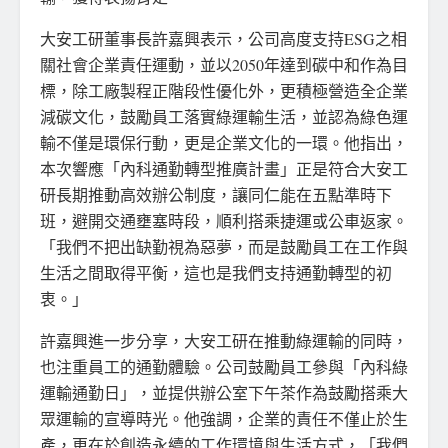
大安工研董事長許嘉興表示，公司高度支持ESG之相
關社會企業責任運動，並以2050年達到碳中和作為目
標，除工廠製程正階段性優化外，更積極營造全企業
減碳文化，鼓勵員工落實綠運輸生活，並認為綠色運
輸不僅是環保行動，更是企業文化的一環。他指出，
本次響應「內科通勤轉型推廣計畫」正是符合大安工
研長期推動高效辦公制度，讓同仁能在五點準時下
班，避開交通壅塞時段，順利搭乘捷運或公車返家。
「我們不把出缺勤視為惡夢，而是鼓勵員工在工作與
生活之間取得平衡，這也是我們支持通勤轉型的初
衷。」
許嘉興進一步分享，大安工研在推動綠運輸的同時，
也注重員工的通勤體驗。公司鼓勵員工參與「內科綠
運輸通勤日」，並提供辦公室下午茶作為鼓勵搭乘大
眾運輸的宣導時光。他強調，企業的責任不僅止於生
產，更在於創造永續的工作環境與生活方式，「我們