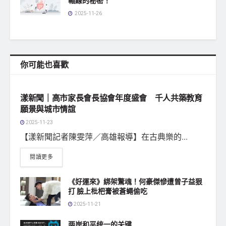
軸線的秘密！
2025-11-26
你可能也喜歡
地方社會
漾新聞｜高市家長會長協會年度盛會 千人共築教育
願景與城市情誼
2025-11-23
【漾新聞記者陳雯萍／高雄報導】在古典樂的...
閱讀更多
《好運來》綁架驚魂！何豪傑慘遭曾子益狠
打 臉上枇杷膏被蒼蠅偷吃
2025-11-21
两岸和平统一的关键