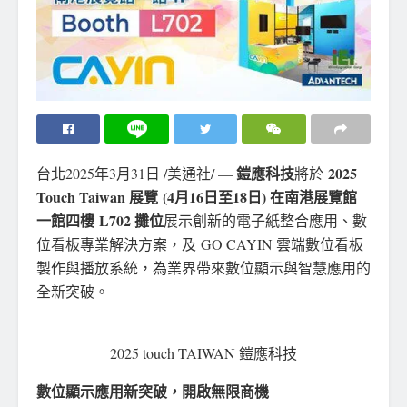
鎧應科技
2025
台北
2025年3月31日
/美通社/ —
將於
Touch Taiwan
展覽
(4
月
16
日至
18
日
)
在南港展覽館
一館四樓
L702
攤位
展示創新的電子紙整合應用、數
位看板專業解決方案，及 GO CAYIN 雲端數位看板
製作與播放系統，為業界帶來數位顯示與智慧應用的
全新突破。
2025 touch TAIWAN 鎧應科技
數位顯示應用新突破，開啟無限商機