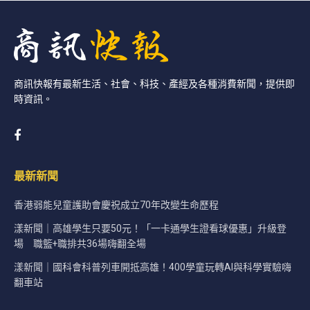
商訊快報有最新生活、社會、科技、產經及各種消費新聞，提供即
時資訊。
最新新聞
香港弱能兒童護助會慶祝成立70年改變生命歷程
漾新聞｜高雄學生只要50元！「一卡通學生證看球優惠」升級登
場 職籃+職排共36場嗨翻全場
漾新聞｜國科會科普列車開抵高雄！400學童玩轉AI與科學實驗嗨
翻車站