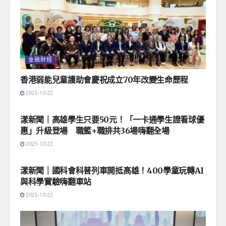
金融財經
香港弱能兒童護助會慶祝成立70年改變生命歷程
2025-10-22
地方社會
漾新聞｜高雄學生只要50元！「一卡通學生證看球優
惠」升級登場 職籃+職排共36場嗨翻全場
2025-10-22
地方社會
漾新聞｜國科會科普列車開抵高雄！400學童玩轉AI
與科學實驗嗨翻車站
2025-10-22