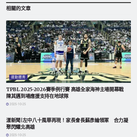
相關的
文章
運動體育
TPBL 2025-2026賽季例行賽 高雄全家海神主場開幕戰
陳其邁到場應援支持在地球隊
2025-10-25
地方社會
漾新聞|左中八十風華再現！家長會長蘇彥綸領軍 合力凝
聚閃耀北高雄
2025-10-25