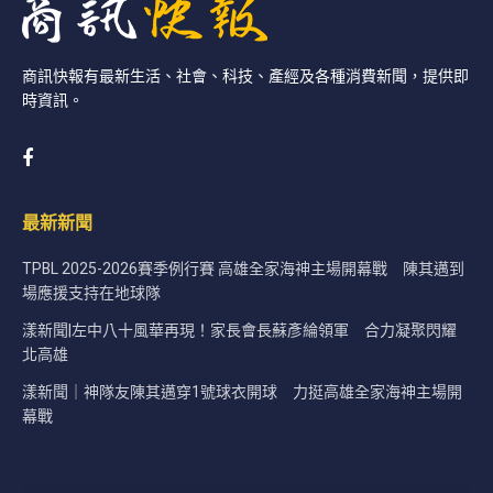
商訊快報有最新生活、社會、科技、產經及各種消費新聞，提供即
時資訊。
最新新聞
TPBL 2025-2026賽季例行賽 高雄全家海神主場開幕戰 陳其邁到
場應援支持在地球隊
漾新聞|左中八十風華再現！家長會長蘇彥綸領軍 合力凝聚閃耀
北高雄
漾新聞｜神隊友陳其邁穿1號球衣開球 力挺高雄全家海神主場開
幕戰