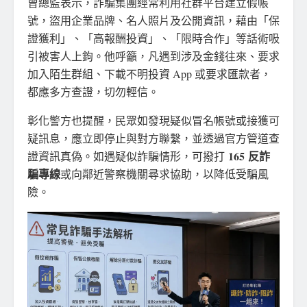
曾總監表示，詐騙集團經常利用社群平台建立假帳
號，盜用企業品牌、名人照片及公開資訊，藉由「保
證獲利」、「高報酬投資」、「限時合作」等話術吸
引被害人上鉤。他呼籲，凡遇到涉及金錢往來、要求
加入陌生群組、下載不明投資 App 或要求匯款者，
都應多方查證，切勿輕信。
彰化警方也提醒，民眾如發現疑似冒名帳號或接獲可
疑訊息，應立即停止與對方聯繫，並透過官方管道查
165
反詐
證資訊真偽。如遇疑似詐騙情形，可撥打
騙專線
或向鄰近警察機關尋求協助，以降低受騙風
險。