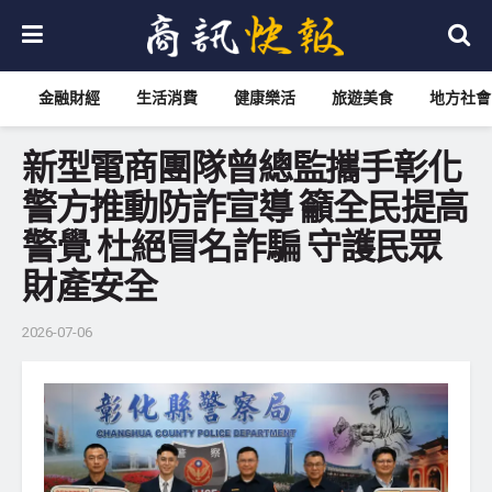
金融財經
生活消費
健康樂活
旅遊美食
地方社會
新型電商團隊曾總監攜手彰化
警方推動防詐宣導 籲全民提高
警覺 杜絕冒名詐騙 守護民眾
財產安全
2026-07-06