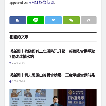
appeared on
AMM 娛樂新聞
.
相關的
文章
地方社會
漾新聞｜強颱逼近二仁溪防汛升級 賴瑞隆會勘爭取
3億改建抽水站
2026-07-05
地方社會
漾新聞｜柯志恩鳳山後援會擠爆 王金平讚當選前兆
2026-07-05