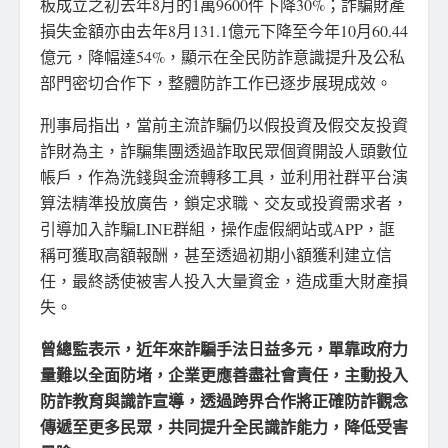
板成立之初去年8月的1萬9600件下降30%；詐騙財產
損失金額亦由去年8月131.1億元下降至今年10月60.44
億元，降幅達54%，顯示在全民防詐意識提升及公私
部門密切合作下，整體防詐工作已逐步展現成效。
刑事局指出，當前主流詐騙仍以假投資及假交友投資
詐財為主，詐騙集團透過詐取民眾個資開設人頭數位
帳戶，作為洗錢與金流轉移工具，並利用社群平台演
算法精準投放廣告，鎖定求職、交友或投資需求者，
引導加入詐騙LINE群組，操作虛假網站或APP，誆
稱可獲取高額報酬，甚至透過初期小額獲利建立信
任，最終誘使被害人投入大量資金，造成重大財產損
失。
曾總監表示，近年來詐騙手法日益多元，單靠政府力
量難以全面防堵，企業更應善盡社會責任，主動投入
防詐教育與識詐宣導，透過跨界合作將正確防詐觀念
傳遞至更多民眾，共同提升全民識詐能力，降低受害