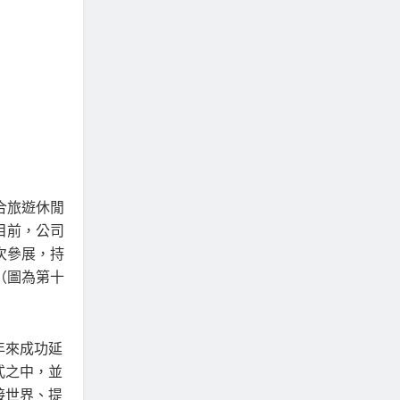
合旅遊休閒
目前，公司
人次參展，持
（圖為第十
年來成功延
式之中，並
接世界、提