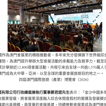
國作為澳門會展業的積極推動者，多年來充分發揮旗下世界級綜
優勢，為澳門提升舉辦大型會展活動的承載能力及競爭力。截至
計舉辦近12,800項會展活動，共吸引來自全球一共逾1,570萬
澳門成為大中華、亞洲、以至全球的重要會展旅遊目的地之一。
四屆澳門國際旅遊（產業）博覽會（2026）
國有限公司行政總裁兼執行董事鄭君諾先生
表示：「金沙中國多
會展業發展，將會展業深度融入綜合休閒度假村的營運及發展模
構建出具規模、高質量的會展基建，持續推動會展業成為澳門連