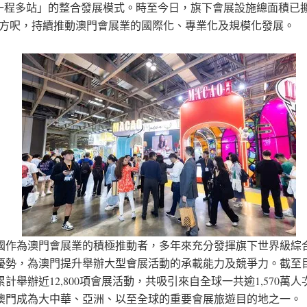
一程多站」的整合發展模式。時至今日，旗下會展設施總面積已
萬平方呎，持續推動澳門會展業的國際化、專業化及規模化發展。
國作為澳門會展業的積極推動者，多年來充分發揮旗下世界級綜
優勢，為澳門提升舉辦大型會展活動的承載能力及競爭力。截至
計舉辦近12,800項會展活動，共吸引來自全球一共逾1,570萬
澳門成為大中華、亞洲、以至全球的重要會展旅遊目的地之一。