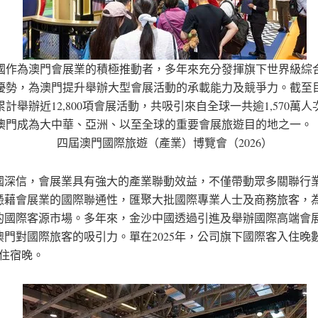
國作為澳門會展業的積極推動者，多年來充分發揮旗下世界級綜
優勢，為澳門提升舉辦大型會展活動的承載能力及競爭力。截至
計舉辦近12,800項會展活動，共吸引來自全球一共逾1,570萬
澳門成為大中華、亞洲、以至全球的重要會展旅遊目的地之一。
四屆澳門國際旅遊（產業）博覽會（2026）
國深信，會展業具有強大的產業聯動效益，不僅帶動眾多關聯行
憑藉會展業的國際聯通性，匯聚大批國際專業人士及商務旅客，
的國際客源市場。多年來，金沙中國透過引進及舉辦國際高端會
澳門對國際旅客的吸引力。單在2025年，公司旗下國際客入住晚
00 住宿晚。