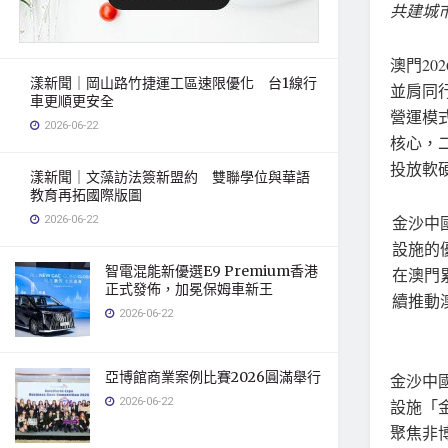
共建城
澳門
20
漾新聞｜岡山路竹捷運工區速限優化 台1線行
並肩同
車更順更安全
營運模
2026-06-22
核心，
投放軟
漾新聞｜文藻訪法簽新盟約 雙聯學位與華語
教育再拓國際版圖
2026-06-22
金沙中
設施的
智電混能新優選E9 Premium香港
在澳門累
正式發佈，加冕保姆車新王
續推動
2026-06-22
亞博館商業案例比賽2026圓滿舉行
金沙中國
2026-06-22
設施「
聚焦非