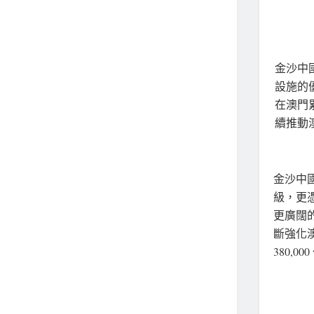
金沙中
設施的
在澳門累
續推動
金沙中
級，更
更廣闊
斷強化
380,0