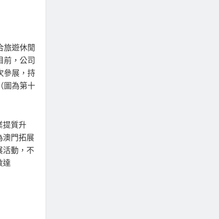
合旅遊休閒
目前，公司
人次參展，持
（圖為第十
業提質升
為澳門拓展
展活動，不
數達