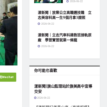
2026-06-22
漾新聞｜放棄公立高職選技職 立
志美容科高一生9個月拿3證照
2026-06-22
漾新聞｜立志汽車科建教班接軌原
廠 學習實習就業一條龍
2026-06-22
你可能也喜歡
地方社會
Wechat
漾新聞|旗山監理站於旗美高中宣導
交安
2026-06-22