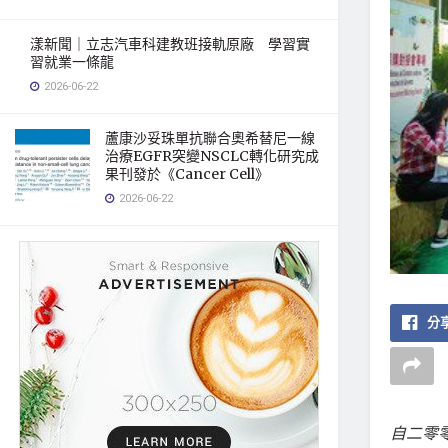
漾新聞｜立志汽車科建教班接軌原廠 學習實
習就業一條龍
2026-06-22
蘆康沙妥珠單抗聯合奧希替尼一線
治療EGFR突變NSCLC轉化研究成
果刊發於《Cancer Cell》
2026-06-22
分享
自二零