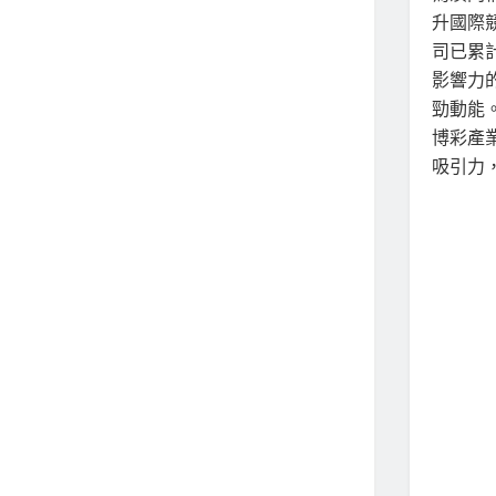
升國際
司已累
影響力
勁動能
博彩產
吸引力