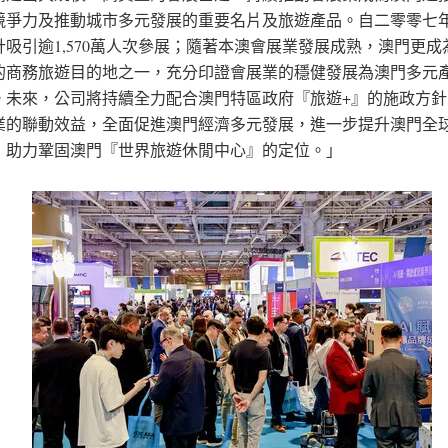
競爭力及推動城市多元發展的重要名片及旅遊產品。自二零零七
計吸引逾1,570萬人次參展；隨著本澳會展業發展成熟，澳門更成
的商務旅遊目的地之一，充分印證會展業的穩健發展為澳門多元
。未來，公司將持續全力配合澳門特區政府『旅遊+』的施政方針
業的聯動效益，全面促進澳門經濟多元發展，進一步提升澳門全
，助力鞏固澳門『世界旅遊休閒中心』的定位。」