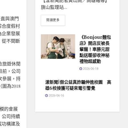
【漾新聞記者黃山高／高雄報導】
旗山監理站...
一直與澳門
閱讀更多
綜合度假村
為企業發展
《Bonjour麵包
，從不間斷
店》開店反被長
輩寵！車勝元甜
點送暖卻收神秘
禮物超感動
合旅遊休閒
2026-06-18
目前，公司
人次參展，持
漾新聞|假公益真詐騙伸進校園 高
為2018
雄6校接獲可疑來電引警覺
2026-06-16
模的會展
，公司持續
成功構建及