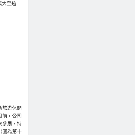
擴大至逾
合旅遊休閒
目前，公司
人次參展，持
（圖為第十