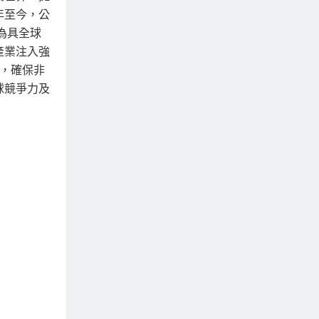
年至今，公
為具全球
產業注入強
，確保非
球競爭力及