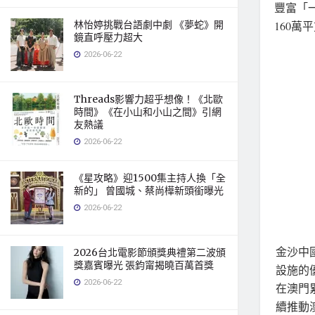
豐富「
林怡婷挑戰台語劇中劇 《夢蛇》開
160
鏡直呼壓力超大
2026-06-22
Threads影響力超乎想像！《北歐
時間》《在小山和小山之間》引網
友熱議
2026-06-22
《星攻略》迎1500集主持人換「全
新的」 曾國城、蔡尚樺新頭銜曝光
2026-06-22
金沙中
2026台北電影節頒獎典禮第二波頒
獎嘉賓曝光 張鈞甯揭曉百萬首獎
設施的
2026-06-22
在澳門累
續推動