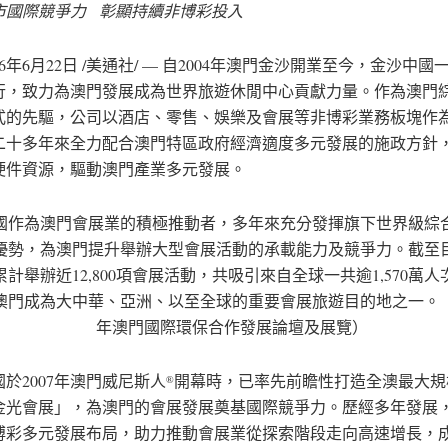
市國際競爭力
彰顯持續非博彩投入
26年6月22日
/美通社/ — 自2004年澳門金沙開業至今，金沙中國
行，致力為澳門發展成為世界旅遊休閒中心貢獻力量。作為澳門
式的先驅，公司以酒店、零售、娛樂及會展等非博彩業務板塊作
二十多年來全力配合澳門特區政府經濟適度多元發展的施政方針
硬件資源，驅動澳門產業多元發展。
國作為澳門會展業的積極推動者，多年來充分發揮旗下世界級綜
優勢，為澳門提升舉辦大型會展活動的承載能力及競爭力。截至
計舉辦近12,800項會展活動，共吸引來自全球一共逾1,570萬
澳門成為大中華、亞洲、以至全球的重要會展旅遊目的地之一。（圖
年澳門國際環保合作發展論壇及展覽）
於2007年澳門威尼斯人
開幕時，已率先前瞻性打造全澳最大規
®
金光會展」，為澳門的會展發展奠基國際競爭力。歷經多年發展
博彩多元發展布局，助力推動會展業從探索階段走向高速增長，