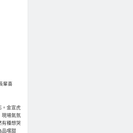
長輩喜
忘。金宣虎
，現場氣氛
然有種想哭
為品嚐甜