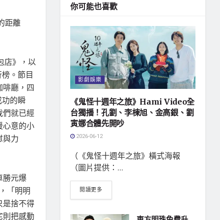
你可能也喜歡
的距離
麵包店》，以
行榜。節目
影劇娛樂
咖啡廳，四
成功的瞬
《鬼怪十週年之旅》Hami Video全
我們就已經
台獨播！孔劉、李棟旭、金高銀、劉
寅娜合體先開吵
暖心意的小
2026-06-12
慰與力
（《鬼怪十週年之旅》橫式海報
（圖片提供：...
車勝元爆
淚，「明明
閱讀更多
只是捨不得
宅則把感動
東方明珠免費升