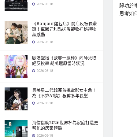
2026-06-18
歸功於
思考如
《Bonjour麵包店》開店反被長輩
寵！車勝元甜點送暖卻收神秘禮物
超感動
2026-06-18
歐漢聲接《歐耶一級棒》向師父取
經反挨轟 胡瓜還原當時狀況
2026-06-18
最美星二代韓菲首挑電影女主角！
為《不算AI情》狠剪多年長髮
2026-06-18
海信借助2026世界杯為家庭打造更
智能的居家體驗
2026-06-18