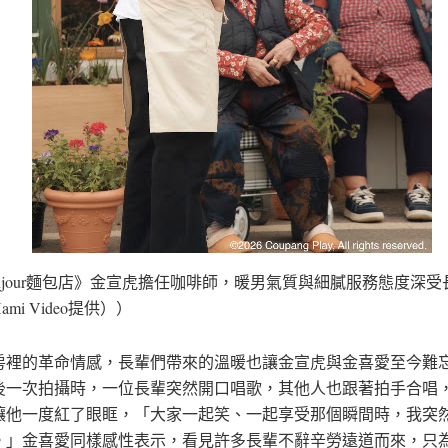
njour麵包店》金宣虎擔任咖啡師，暖男氣質與細膩服務態度深受
mi Video提供））
房裡的革命情感，長輩們帶來的溫暖也讓金宣虎與金喜愛至今難
後一次拍攝時，一位長輩突然開口唱歌，其他人也跟著拍手合唱
讓他一度紅了眼眶，「大家一起笑、一起享受那個瞬間時，我突
。」金喜愛同樣感性表示，看見許多長輩不辭辛勞遠道而來，只