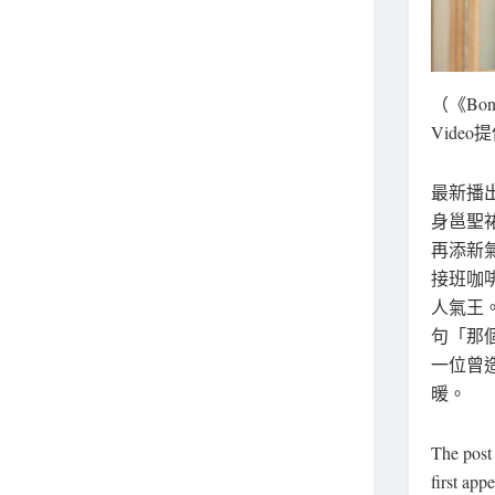
（《Bo
Video
最新播出
身邕聖
再添新
接班咖
人氣王
句「那
一位曾
暖。
The pos
first app