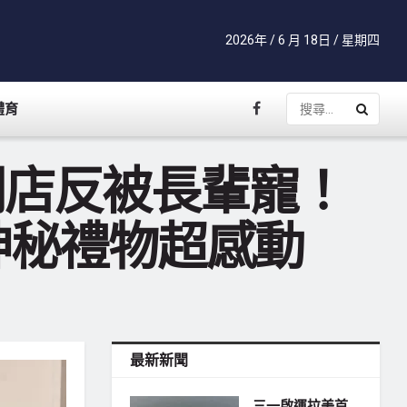
2026年 / 6 月 18日 / 星期四
體育
》開店反被長輩寵！
神秘禮物超感動
最新新聞
三一啟運拉美首