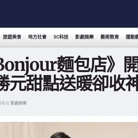
旅遊美食
地方社會
3C科技
影劇娛樂
藝術教育
運動
Bonjour麵包店
勝元甜點送暖卻收
發布在
影劇娛樂