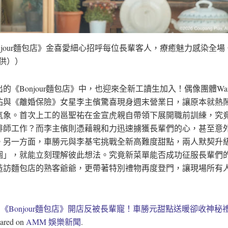
njour麵包店》金喜愛細心招呼每位長輩客人，療癒魅力感染全場。
提供））
的《Bonjour麵包店》中，也迎來全新工讀生加入！偶像團體Wann
祐與《離婚保險》女星李主儐驚喜現身週末營業日，讓原本就熱
氣象。首次上工的邕聖祐在金宣虎親自帶領下展開職前訓練，究
啡師工作？而李主儐則憑藉親和力迅速擄獲長輩們的心，甚至意
。另一方面，車勝元與李基宅挑戰全新高難度甜點，兩人默契升
個」，就能立刻理解彼此想法。究竟新菜單能否成功征服長輩們
造訪麵包店的熟客爺爺，更帶著特別禮物再度登門，讓現場所有
t
《Bonjour麵包店》開店反被長輩寵！車勝元甜點送暖卻收神秘
eared on
AMM 娛樂新聞
.