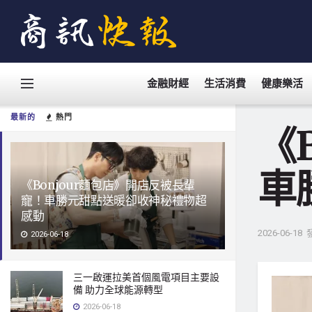
金融財經
生活消費
健康樂活
最新的
熱門
《
車
《Bonjour麵包店》開店反被長輩
寵！車勝元甜點送暖卻收神秘禮物超
感動
2026-06-18
2026-06-18
三一啟運拉美首個風電項目主要設
備 助力全球能源轉型
2026-06-18