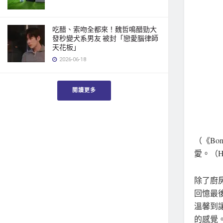
吃醋、索吻全都來！魏哲鳴醋勁大
發秒變犬系男友 被封「戀愛腦律師
天花板」
2026-06-18
閱讀更多
（《Bo
愛。（Ha
除了廚
回憶最
溫馨到
的感覺