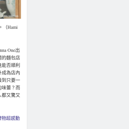
（Hami
a One出
鬧的麵包店
竟能否順利
外成為店內
級到只要一
的味蕾？而
人都又驚又
禮物超感動