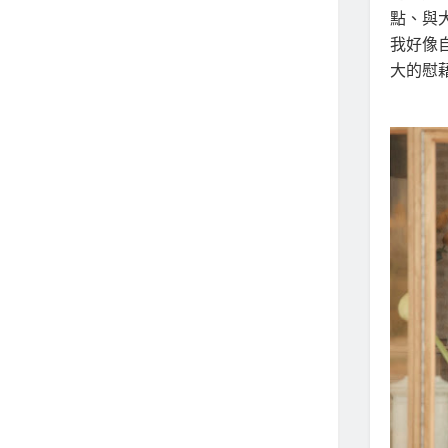
點、與
我好像
大的慰