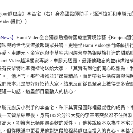
njour麵包店》李基宅（右）身為甜點師助手，逐漸拉近和車勝元
 Video提供））
News】
Hami Video全台獨家熱播韓國療癒實境綜藝《Bonjour
味與跨世代交流掀起觀眾共鳴，更穩坐Hami Video熱門綜藝排
喜愛、車勝元、金宣虎與李基宅共同經營專為銀髮族打造的甜點
ami Video越洋獨家專訪，車勝元透露，最讓他難忘的並非烘焙
是有長輩特地準備禮物送給大家，「其實看到他們開心吃甜點，
了。」他坦言，那些禮物並非昂貴精品，而是帶著生活痕跡與溫
我們原本只是想好好招待大家，結果反而從長輩身上獲得更多安
短短一句話，道盡節目最動人的核心。
車勝元廚房小幫手的李基宅，私下其實是團隊裡最感性的成員。
後一天營業結束後，身高185公分很大隻的李基宅突然忍不住落
麼高大，卻擁有比麵團還柔軟的感性。」他笑說原本以為李基宅
束，但從眼淚中更看見他對這段旅程與麵包店投入的真心。李基