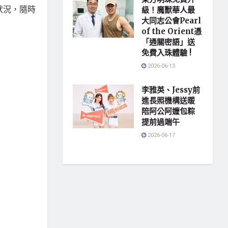
狀況，隨時
級！魔獸華人最
大同志公會Pearl
of the Orient憑
「通關密語」送
免費入珠體驗 !
2026-06-13
李雅英、Jessy前
進長照機構送暖
陪阿公阿嬤包粽
提前過端午
2026-06-17