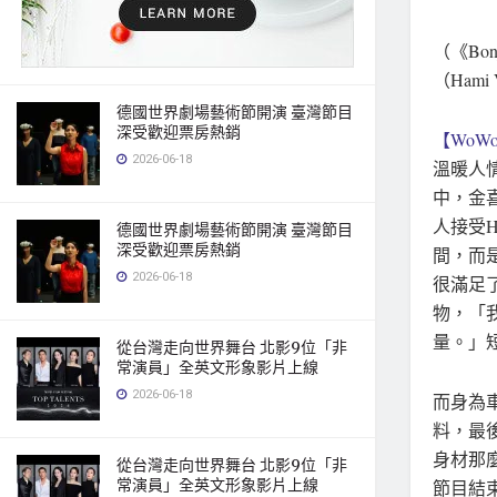
（《Bo
（Hami
德國世界劇場藝術節開演 臺灣節目
深受歡迎票房熱銷
【WoWo
2026-06-18
溫暖人情
中，金
人接受H
德國世界劇場藝術節開演 臺灣節目
深受歡迎票房熱銷
間，而
2026-06-18
很滿足
物，「
量。」
從台灣走向世界舞台 北影9位「非
常演員」全英文形象影片上線
2026-06-18
而身為
料，最
身材那
從台灣走向世界舞台 北影9位「非
常演員」全英文形象影片上線
節目結