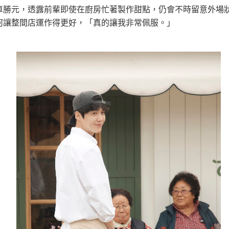
車勝元，透露前輩即使在廚房忙著製作甜點，仍會不時留意外場
何讓整間店運作得更好，「真的讓我非常佩服。」