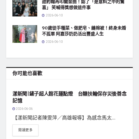
甜約翰再叩關金曲！認了「是意料之中的驚
喜」 笑喊得獎想做這件事
2026-06-10
90歲徒手種菜、做肥皂、縫棉被！終身未婚
不孤單 阿嘉莎奶奶活出豐盛人生
2026-06-10
你可能也喜歡
地方社會
漾新聞|鏟子超人館花蓮點燈 台糖扶輪保存災後善念
記憶
2026-06-06
【漾新聞記者陳雯萍／高雄報導】為感念馬太...
閱讀更多