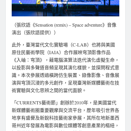
（張欣語《Sensation (remix) – Space adventure》音像
演出（張欣語提供））
此外，臺灣當代文化實驗場（C-LAB）也將與美國
原住民藝術學院（IAIA）合作展映穹頂影像作品
《入岫：穹頂》，藉電腦演算法迭代演化虛擬生命，
以投影與多聲道音頻呈現其演化樣貌，並探問程式意
識。本次參展透過橫跨仿生裝置、錄像影像、音像展
演與穹頂沉浸的多元創作，呈現臺灣新媒體藝術在技
術實驗與文化思辨之間的當代面貌。
「CURRENTS藝術節」創辦於2010年，是美國當代
新媒體藝術圈重要觀摩與交流平台，歷年吸引世界各
地享有盛譽及新銳科技藝術家參展，其所在地新墨西
哥州近年發展為電影與數位媒體等創意產業的樞紐，