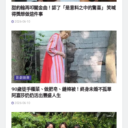
甜約翰再叩關金曲！認了「是意料之中的驚喜」 笑喊
得獎想做這件事
2026-06-10
影劇娛樂
90歲徒手種菜、做肥皂、縫棉被！終身未婚不孤單
阿嘉莎奶奶活出豐盛人生
2026-06-10