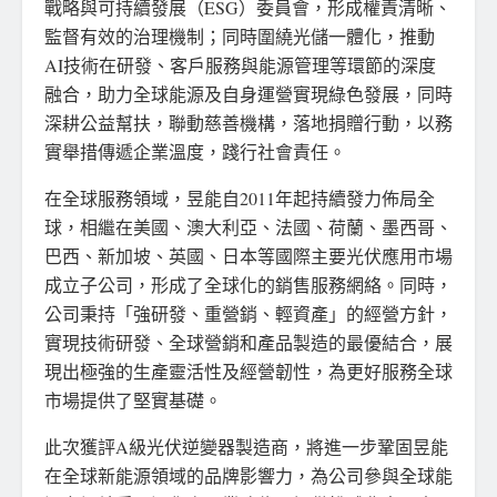
戰略與可持續發展（ESG）委員會，形成權責清晰、
監督有效的治理機制；同時圍繞光儲一體化，推動
AI技術在研發、客戶服務與能源管理等環節的深度
融合，助力全球能源及自身運營實現綠色發展，同時
深耕公益幫扶，聯動慈善機構，落地捐贈行動，以務
實舉措傳遞企業溫度，踐行社會責任。
在全球服務領域，昱能自2011年起持續發力佈局全
球，相繼在美國、澳大利亞、法國、荷蘭、墨西哥、
巴西、新加坡、英國、日本等國際主要光伏應用市場
成立子公司，形成了全球化的銷售服務網絡。同時，
公司秉持「強研發、重營銷、輕資產」的經營方針，
實現技術研發、全球營銷和產品製造的最優結合，展
現出極強的生產靈活性及經營韌性，為更好服務全球
市場提供了堅實基礎。
此次獲評A級光伏逆變器製造商，將進一步鞏固昱能
在全球新能源領域的品牌影響力，為公司參與全球能