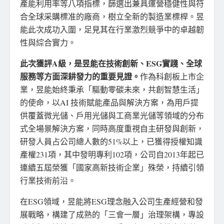
產能利用率等八項指標，篩選出兼具運營穩健性與符
合全球采購標准的廠商，樹立全新的製造業標桿。昱
能此次成功入圍，足見其在行業激烈競爭中的卓越韌
性與綜合實力。
此次獲評
A級，是昱能在技術創新、ESG實踐、全球
服務等方面深耕發力的重要見證。
作為科創板上市企
業，昱能始終秉承「驅動零碳未來，共創智慧生活」
的使命，以AI 技術賦能產品與解決方案，為用戶提
供覆蓋微光儲、戶用光儲與工商業光儲等領域的分布
式全場景解決方案，同時高度重視自主研發與創新，
研發人員占公司總人數的51%以上，已獲得授權知識
產權231項，其中發明專利102項，公司自2013年起已
連續五屆榮獲「國家高新技術企業」殊榮，持續引領
行業技術前沿。
在ESG領域，昱能將ESG理念融入公司生產經營和發
展戰略，構建了成熟的「三會一層」治理架構，專設