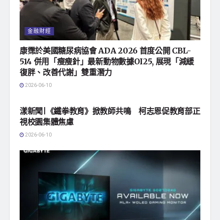
金融財經
康霈於美國糖尿病協會 ADA 2026 首度公開 CBL-
514 併用「瘦瘦針」最新動物數據OI25, 展現「減緩
復胖、改善代謝」雙重潛力
2026-06-10
地方社會
漾新聞|《鐵拳教育》掀教師共鳴 柯志恩促教育部正
視校園集體焦慮
2026-06-10