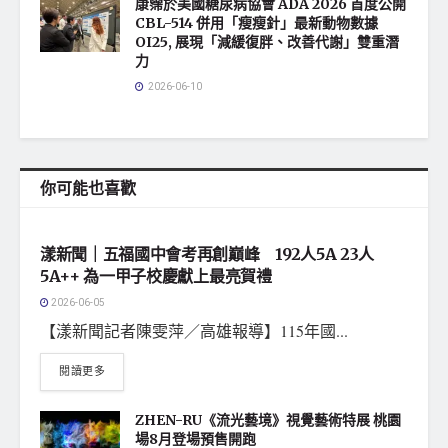
康霈於美國糖尿病協會 ADA 2026 首度公開
CBL-514 併用「瘦瘦針」最新動物數據
OI25, 展現「減緩復胖、改善代謝」雙重潛
力
2026-06-10
你可能也喜歡
地方社會
漾新聞｜五福國中會考再創巔峰 192人5A 23人
5A++ 為一甲子校慶獻上最亮賀禮
2026-06-05
【漾新聞記者陳雯萍／高雄報導】115年國...
閱讀更多
ZHEN-RU《流光藝境》視覺藝術特展 桃園
場8月登場預售開跑