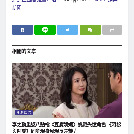
新聞
.
相關的
文章
影劇娛樂
李之勤重返八點檔《豆腐媽媽》挑戰失憶角色 《阿松
與阿暖》同步現身展現反差魅力