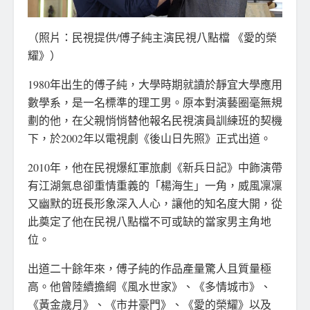
（照片：民視提供/傅子純主演民視八點檔 《愛的榮
耀》）
1980年出生的傅子純，大學時期就讀於靜宜大學應用
數學系，是一名標準的理工男。原本對演藝圈毫無規
劃的他，在父親悄悄替他報名民視演員訓練班的契機
下，於2002年以電視劇《後山日先照》正式出道。
2010年，他在民視爆紅軍旅劇《新兵日記》中飾演帶
有江湖氣息卻重情重義的「楊海生」一角，威風凜凜
又幽默的班長形象深入人心，讓他的知名度大開，從
此奠定了他在民視八點檔不可或缺的當家男主角地
位。
出道二十餘年來，傅子純的作品產量驚人且質量極
高。他曾陸續擔綱《風水世家》、《多情城市》、
《黃金歲月》、《市井豪門》、《愛的榮耀》以及