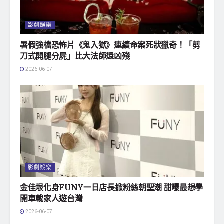
影劇娛樂
暑假強檔恐怖片《鬼入獄》連續命案死狀獵奇！「剪
刀式開腿分屍」比大法師還凶殘
2026-06-07
影劇娛樂
金佳垠化身FUNY一日店長掀粉絲朝聖潮 甜曝最想學
開車載家人遊台灣
2026-06-07