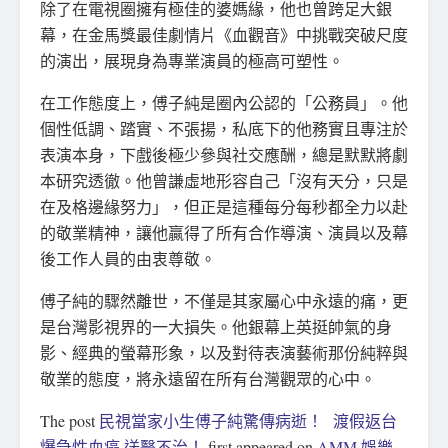
除了在電視圈擁有極佳的婆媽緣，他也曾跨足大銀
幕，在金馬獎最佳劇情片《血觀音》中挑戰突破尺度
的演出，展現身為專業演員的極高可塑性。
在工作態度上，傅子純是圈內公認的「公務員」。他
個性低調、踏實、不張揚，私底下的他務實且專注於
表演本身，下戲後極少參與社交應酬，總是默默將劇
本研究透徹。他曾謙虛地形容自己「沒有天分，只是
在及格邊緣努力」，但正是這種每分每秒都全力以赴
的敬業精神，讓他贏得了所有合作導演、演員以及幕
後工作人員的由衷尊敬。
傅子純的驟然離世，不僅是其家屬心中永遠的痛，更
是台灣影視界的一大損失。他銀幕上英挺帥氣的身
影、經典的螢幕形象，以及對待表演藝術那份純粹與
敬業的態度，將永遠留在所有台灣觀眾的心中。
The post
民視當家小生傅子純驚傳病逝！ 渡假返台
爆急性血癌 送醫不治！
first appeared on
AMM 娛樂