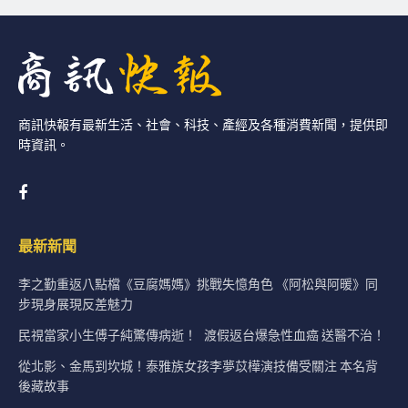
商訊快報有最新生活、社會、科技、產經及各種消費新聞，提供即
時資訊。
最新新聞
李之勤重返八點檔《豆腐媽媽》挑戰失憶角色 《阿松與阿暖》同
步現身展現反差魅力
民視當家小生傅子純驚傳病逝！ 渡假返台爆急性血癌 送醫不治！
從北影、金馬到坎城！泰雅族女孩李夢苡樺演技備受關注 本名背
後藏故事