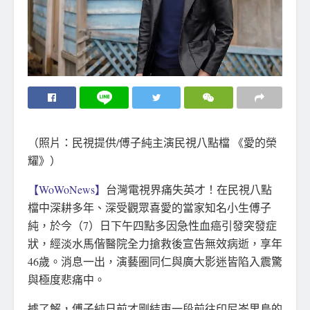
（照片：民視提供/傅子純主演民視八點檔 《愛的榮
耀》）
【WoWoNews】
台灣電視界痛失英才！在民視八點
檔中深耕多年、深受觀眾喜愛的當家知名小生傅子
純，於今（7）日下午四點多因急性血癌引發突發症
狀，經淡水馬偕醫院全力搶救後宣告無效病逝，享年
46歲。消息一出，演藝圈同仁與廣大影迷皆陷入震驚
與極度悲痛中。
據了解，傅子純日前才剛結束一段前往印尼峇里島的