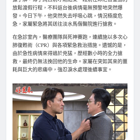
放鬆渡假行程，不料返台後病情毫無預警地突然爆
發。今日下午，他突然失去呼吸心跳，情況極度危
急，家屬緊急將其送往淡水馬偕醫院進行搶救。
在急診室內，醫療團隊與死神賽跑，連續施以多次心
肺復甦術（CPR）與各項緊急救治措施。遺憾的是，
由於急性病情來得過於兇猛，歷經數小時的全力搶
救，最終仍無法挽回他的生命。家屬在突如其來的噩
耗與巨大的悲痛中，強忍淚水處理後續事宜。