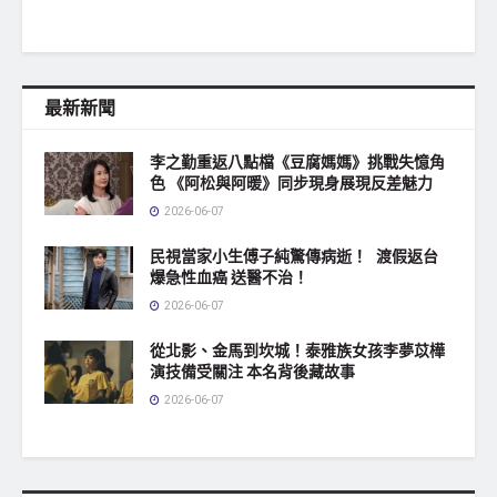
最新新聞
李之勤重返八點檔《豆腐媽媽》挑戰失憶角
色 《阿松與阿暖》同步現身展現反差魅力
2026-06-07
民視當家小生傅子純驚傳病逝！ 渡假返台
爆急性血癌 送醫不治！
2026-06-07
從北影、金馬到坎城！泰雅族女孩李夢苡樺
演技備受關注 本名背後藏故事
2026-06-07