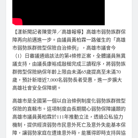
【漾新聞記者陳雯萍／高雄報導】高雄市弱勢族群保
障再向前邁進一步。由議員黃柏霖一路催生的「高雄
市弱勢族群微型保險自治條例」，高雄市議會今
（1）日審議通過該法的第4條修正案，全體議員無異
議支持，由議長康裕成敲槌完成三讀程序，將弱勢族
群微型保險納保年齡上限由未滿65歲提高至未滿70
歲，預計新增近7,000名弱勢長者受惠，進一步擴大
高雄社會安全保障網。
高雄市是全國第一個以自治條例制度化弱勢族群微型
保險的直轄市。這項制度由長期關心弱勢保障議題的
高雄市議員黃柏霖於111年推動立法，透過公私協力
機制，提供經濟弱勢市民意外死亡及意外失能基本保
障，讓弱勢家庭在遭逢意外時，能獲得即時支持與協