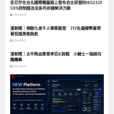
宏芯宇在台北國際電腦展上發布自主研發的HG2325
UFS控制器及全系列存儲解決方案
2026-06-01
地方社會
漾新聞｜佛館化身千人畢業殿堂 717名偏鄉學童帶
著祝福勇敢啟航
2026-06-01
地方社會
漾新聞｜太平熱血畢業季百K挑戰 小騎士一路踩向
鵝鑾鼻
2026-06-01