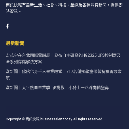
商訊快報有最新生活、社會、科技、產經及各種消費新聞，提供即
時資訊。
最新新聞
宏芯宇在台北國際電腦展上發布自主研發的HG2325 UFS控制器及
全系列存儲解決方案
漾新聞｜佛館化身千人畢業殿堂 717名偏鄉學童帶著祝福勇敢啟
航
漾新聞｜太平熱血畢業季百K挑戰 小騎士一路踩向鵝鑾鼻
Copyright © 商訊快報 businessalert.today All rights reserved.