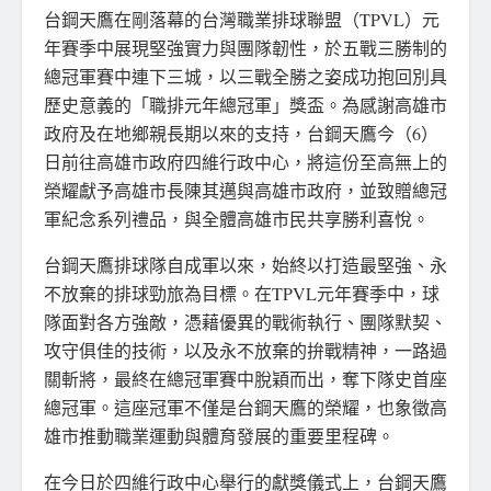
台鋼天鷹在剛落幕的台灣職業排球聯盟（TPVL）元
年賽季中展現堅強實力與團隊韌性，於五戰三勝制的
總冠軍賽中連下三城，以三戰全勝之姿成功抱回別具
歷史意義的「職排元年總冠軍」獎盃。為感謝高雄市
政府及在地鄉親長期以來的支持，台鋼天鷹今（6）
日前往高雄市政府四維行政中心，將這份至高無上的
榮耀獻予高雄市長陳其邁與高雄市政府，並致贈總冠
軍紀念系列禮品，與全體高雄市民共享勝利喜悅。
台鋼天鷹排球隊自成軍以來，始終以打造最堅強、永
不放棄的排球勁旅為目標。在TPVL元年賽季中，球
隊面對各方強敵，憑藉優異的戰術執行、團隊默契、
攻守俱佳的技術，以及永不放棄的拚戰精神，一路過
關斬將，最終在總冠軍賽中脫穎而出，奪下隊史首座
總冠軍。這座冠軍不僅是台鋼天鷹的榮耀，也象徵高
雄市推動職業運動與體育發展的重要里程碑。
在今日於四維行政中心舉行的獻獎儀式上，台鋼天鷹