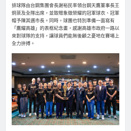
排球隊由台鋼集團會長謝裕民率領台鋼天鷹董事長王
炯棻及全隊出席，並致贈象徵榮耀的冠軍球衣、冠軍
帽予陳其邁市長。同時，球團也特別準備一面寫有
「鷹耀高雄」的表框紀念畫，感謝高雄市政府一路以
來對球隊的支持，讓球員們能無後顧之憂地在賽場上
全力拚搏。