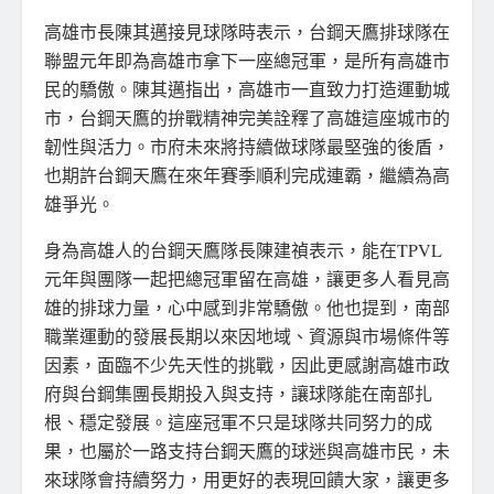
高雄市長陳其邁接見球隊時表示，台鋼天鷹排球隊在
聯盟元年即為高雄市拿下一座總冠軍，是所有高雄市
民的驕傲。陳其邁指出，高雄市一直致力打造運動城
市，台鋼天鷹的拚戰精神完美詮釋了高雄這座城市的
韌性與活力。市府未來將持續做球隊最堅強的後盾，
也期許台鋼天鷹在來年賽季順利完成連霸，繼續為高
雄爭光。
身為高雄人的台鋼天鷹隊長陳建禎表示，能在TPVL
元年與團隊一起把總冠軍留在高雄，讓更多人看見高
雄的排球力量，心中感到非常驕傲。他也提到，南部
職業運動的發展長期以來因地域、資源與市場條件等
因素，面臨不少先天性的挑戰，因此更感謝高雄市政
府與台鋼集團長期投入與支持，讓球隊能在南部扎
根、穩定發展。這座冠軍不只是球隊共同努力的成
果，也屬於一路支持台鋼天鷹的球迷與高雄市民，未
來球隊會持續努力，用更好的表現回饋大家，讓更多