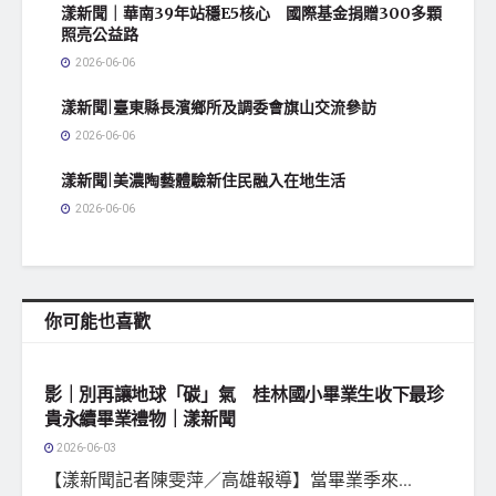
漾新聞｜華南39年站穩E5核心 國際基金捐贈300多顆
照亮公益路
2026-06-06
漾新聞|臺東縣長濱鄉所及調委會旗山交流參訪
2026-06-06
漾新聞|美濃陶藝體驗新住民融入在地生活
2026-06-06
你可能也喜歡
地方社會
影｜別再讓地球「碳」氣 桂林國小畢業生收下最珍
貴永續畢業禮物｜漾新聞
2026-06-03
【漾新聞記者陳雯萍／高雄報導】當畢業季來...