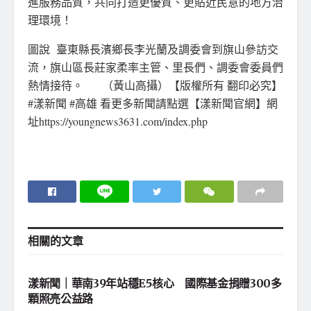
進服務品質，共同打造更優質、更貼近民意的地方治
理環境！
圖說 臺東縣長濱鄉長李光蘭及調委會到旗山參訪交
流，旗山區長莊家柔率主管、里長們、調委會委員們
熱情接待。 （黃山高攝）【版權所有 翻印必究】
#漾新聞 #高雄 看更多新聞請點選【漾新聞官網】網
址https://youngnews3631.com/index.php
相關的
文章
地方社會
漾新聞｜華南39年站穩E5核心 國際基金捐贈300多
顆照亮公益路