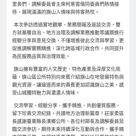
里長們、調解委員會主席柯景雲偕同委員們熱情接
待，展現滿滿的旗山人情味與待客熱忱。
本次參訪透過實地觀摩、業務簡報及座談交流，雙
方就基層自治、地方治理及調解業務推動等議題進行
經驗分享與意見交換，不僅增進彼此交流與學習，更
促進調解實務精進，深化跨區域行政合作，共同提升
為民服務品質與治理效能。
旗山擁有豐富的人文歷史、特色產業及深厚文化底
蘊，旗山區公所特別向來賓介紹旗山在地發展特色與
觀光資源，讓遠道而來的貴賓更加認識旗山之美，感
受山城獨特魅力與濃濃人情味。
交流學習、經驗分享、攜手精進、共創優質服務，
留下珍貴交流紀錄，共譜地方治理新篇章！莊家柔區
長感謝臺東縣長濱鄉公所、各位村鄰長及調解委員蒞
臨交流參訪，期待未來持續深化互動與合作，攜手精