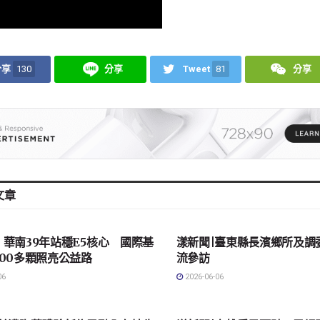
分享
130
分享
Tweet
81
分享
文章
會
地方社會
華南39年站穩E5核心 國際基
漾新聞|臺東縣長濱鄉所及調
00多顆照亮公益路
流參訪
06
2026-06-06
會
地方社會