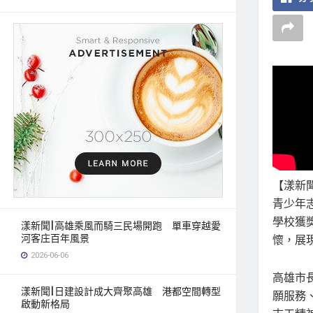
【漾新
青少年
學校獲
漾新聞|高雄乘風而騎三民場開跑 單車穿越愛
河客庄百年風景
懷，展
2026-06-06
高雄市
漾新聞|日建設計成大齊聚高雄 港都空間轉型
願服務、
啟動新格局