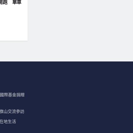
開跑 單車
 國際基金捐贈
會旗山交流參訪
在地生活