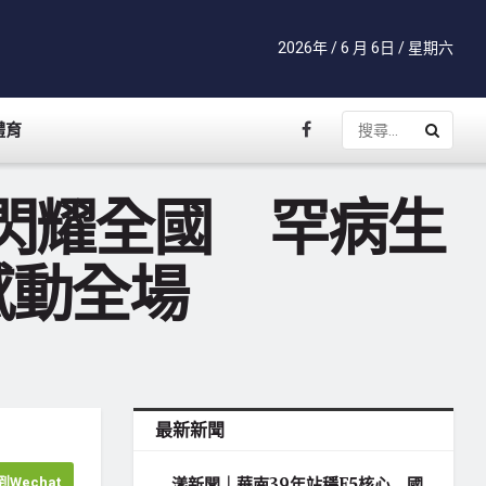
2026年 / 6 月 6日 / 星期六
體育
閃耀全國 罕病生
感動全場
最新新聞
Wechat
漾新聞｜華南39年站穩E5核心 國