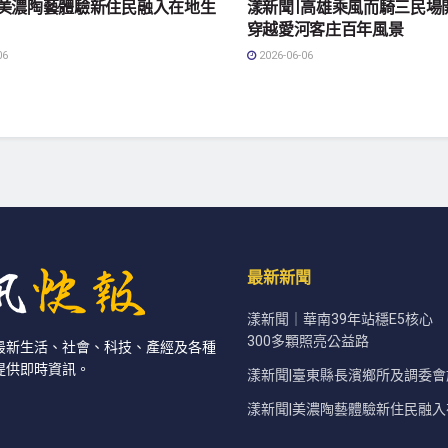
|美濃陶藝體驗新住民融入在地生
漾新聞|高雄乘風而騎三民場
穿越愛河客庄百年風景
06
2026-06-06
最新新聞
漾新聞｜華南39年站穩E5核心
300多顆照亮公益路
最新生活、社會、科技、產經及各種
提供即時資訊。
漾新聞|臺東縣長濱鄉所及調委
漾新聞|美濃陶藝體驗新住民融入