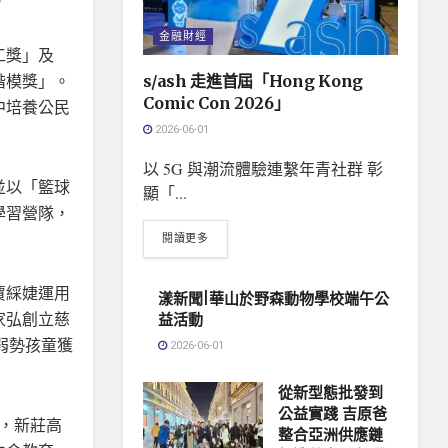
。
金融財經
工獎」及
楷模獎」。
s/ash 走進首屆「Hong Kong
Comic Con 2026」
中培養公民
2026-06-01
以 5G 與潮流體驗連繫年青社群 彰
並以「籃球
顯「...
學習營隊，
閱讀更多
賈綵婕運用
漾新聞|華山於野森動物學校端午公
家弘創立慈
益活動
助弱勢孩童獲
2026-06-01
從新型態批發到
公益實踐 吉原爸
，新莊高
整合亞洲供應鏈