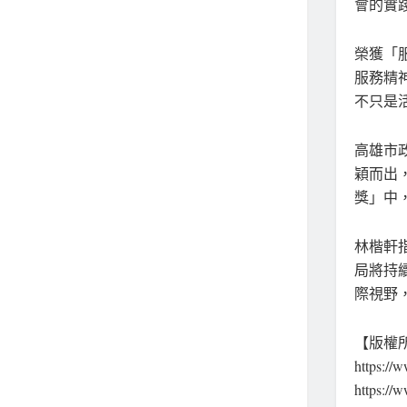
會的實
榮獲「
服務精
不只是
高雄市
穎而出
獎」中
林楷軒
局將持
際視野
【版權
https
https:/