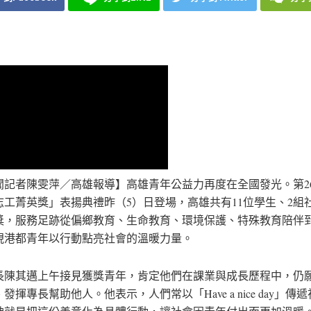
聞記者陳雯萍／高雄報導】高雄青年公益力再度在全國發光。第2
志工菁英獎」表揚典禮昨（5）日登場，高雄共有11位學生、2組
獎，服務足跡從偏鄉教育、生命教育、環境保護、特殊教育陪伴
現港都青年以行動點亮社會的溫暖力量。
長陳其邁上午接見獲獎青年，肯定他們在課業與成長歷程中，仍
發揮專長幫助他人。他表示，人們常以「Have a nice day」傳