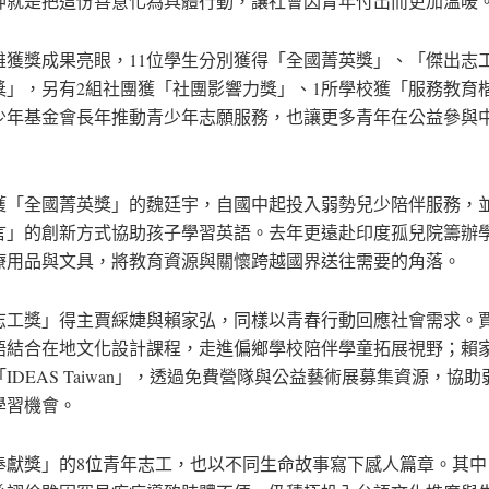
神就是把這份善意化為具體行動，讓社會因青年付出而更加溫暖
雄獲獎成果亮眼，11位學生分別獲得「全國菁英獎」、「傑出志
獎」，另有2組社團獲「社團影響力獎」、1所學校獲「服務教育
少年基金會長年推動青少年志願服務，也讓更多青年在公益參與
獲「全國菁英獎」的魏廷宇，自國中起投入弱勢兒少陪伴服務，
言」的創新方式協助孩子學習英語。去年更遠赴印度孤兒院籌辦
療用品與文具，將教育資源與關懷跨越國界送往需要的角落。
志工獎」得主賈綵婕與賴家弘，同樣以青春行動回應社會需求。
語結合在地文化設計課程，走進偏鄉學校陪伴學童拓展視野；賴
IDEAS Taiwan」，透過免費營隊與公益藝術展募集資源，協
學習機會。
奉獻獎」的8位青年志工，也以不同生命故事寫下感人篇章。其中