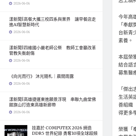
志工精
2026-06-06
今年高
漾新聞|高餐大攜三校四系與業界 讓早餐店走
「奉獻
進AI智慧新時代
台新青
2026-06-06
素養。
漾新聞|四維國小嚴老師公祭 教師工會籲改革
管教失衡創傷
本屆榮
2026-06-06
結合語
募集醫
《向光而行》 沐光隨札｜晨間雨露
2026-06-06
「傑出
生活英
漾新聞|高雄捷運東進願景浮現 串聯九曲堂佛
善組織「
館旗山打造東高雄新廊帶
得更多
2026-06-06
技嘉於 COMPUTEX 2026 締造
榮獲「
DDR5 世界紀錄 勇奪10項全球超頻