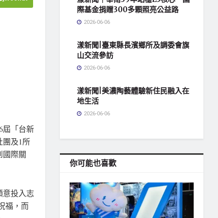
際基金捐贈300多顆照亮公益路
2026-06-06
漾新聞|臺東縣長濱鄉所及調委會旗
山交流參訪
2026-06-06
漾新聞|美濃陶藝體驗新住民融入在
地生活
2026-06-06
6屆「台新
社團及1所
到國際關
你可能也喜歡
願意投入志
遞祝福，而