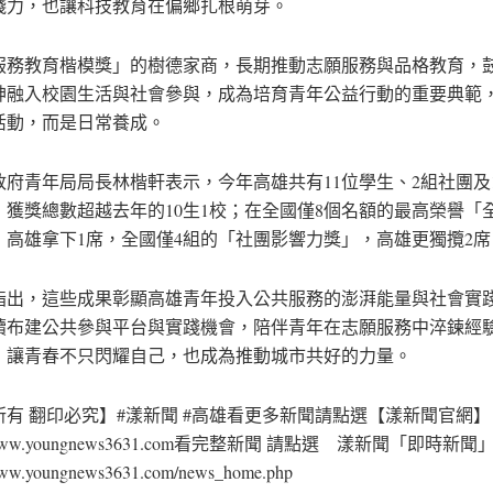
踐力，也讓科技教育在偏鄉扎根萌芽。
服務教育楷模獎」的樹德家商，長期推動志願服務與品格教育，
神融入校園生活與社會參與，成為培育青年公益行動的重要典範
活動，而是日常養成。
政府青年局局長林楷軒表示，今年高雄共有11位學生、2組社團及
，獲獎總數超越去年的10生1校；在全國僅8個名額的最高榮譽「
，高雄拿下1席，全國僅4組的「社團影響力獎」，高雄更獨攬2席
指出，這些成果彰顯高雄青年投入公共服務的澎湃能量與社會實
續布建公共參與平台與實踐機會，陪伴青年在志願服務中淬鍊經
，讓青春不只閃耀自己，也成為推動城市共好的力量。
所有 翻印必究】#漾新聞 #高雄看更多新聞請點選【漾新聞官網】
://www.youngnews3631.com看完整新聞 請點選 漾新聞「即時新
/www.youngnews3631.com/news_home.php