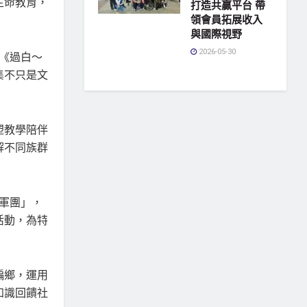
生命教育，
打造共贏平台 帶
領會員拓展收入
與國際視野
2026-05-30
《過白～
集不只是文
塑教學陪伴
解不同族群
童軍團」，
活動，為特
偏鄉，運用
知識回饋社