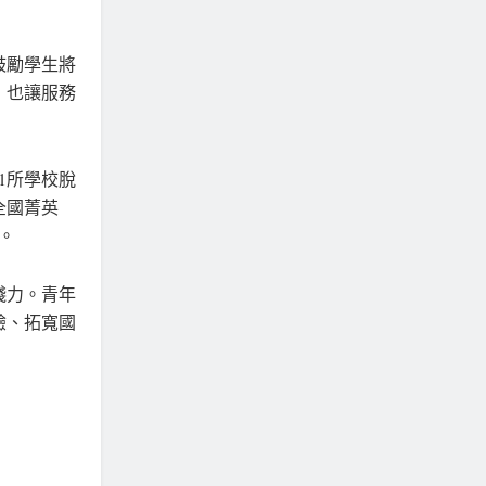
鼓勵學生將
，也讓服務
1所學校脫
全國菁英
。
踐力。青年
驗、拓寬國
聞」