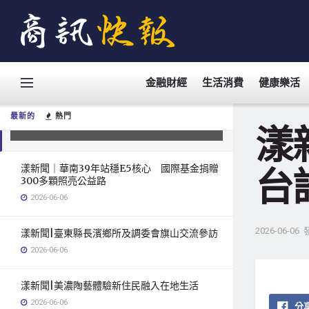
金融財經
生活消費
健康樂活
漾新聞|高雄青年志工閃耀全國 罕病
生台語詩集與印度送愛感動全場
最新的
熱門
2026-06-06
漾
漾新聞｜華南39年站穩E5核心 國際基金捐贈
台
300多顆照亮公益路
2026-06-06
2026-06-06
漾新聞|臺東縣長濱鄉所及調委會旗山交流參訪
2026-06-06
漾新聞|美濃陶藝體驗新住民融入在地生活
2026-06-06
分享