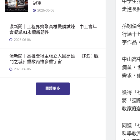
中學生
冠軍
走進長
2026-06-06
孫翊倫
漾新聞｜工程界齊聚高雄戰勝試煉 中工會年
會凝聚AI永續新韌性
行過十
2026-06-06
字作品
漾新聞｜高雄獎得主張立人回高雄 《RE：戰
中山高
鬥之城》重啟內惟多重宇宙
病童，
2026-06-06
需求，
閱讀更多
獲得「
將「適
教家庭
同獲「
科學教