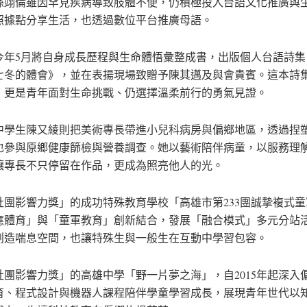
孫翊倫雖因罕見疾病導致肢體不便，仍積極投入台語文化推廣與
照據點分享生活，也透過數位平台推廣母語。
今年5月將自身成長歷程與生命體悟彙整成書，出版個人台語詩集
七冬的體會》，並在表揚現場致贈予陳其邁及與會貴賓。這本詩
，更是青年面對生命挑戰、仍選擇溫柔前行的勇氣見證。
中學生陳又綾則把美術專長帶進小兒科病房與偏鄉地區，透過捏
也參與原鄉健康篩檢與營養調查。她以藝術陪伴病童，以服務理
讓專長不只停留在作品，更成為照亮他人的光。
社團影響力獎」的成功特殊教育學校「高雄市第233團誠摯複式
應體育」與「童軍教育」創新結合，發展「融合模式」多元分站
創造喘息空間，也讓特殊生與一般生在互動中學習包容。
社團影響力獎」的高雄中學「野一片夢之海」，自2015年起深入
育、程式設計與機器人課程陪伴學童學習成長，展現青年世代以