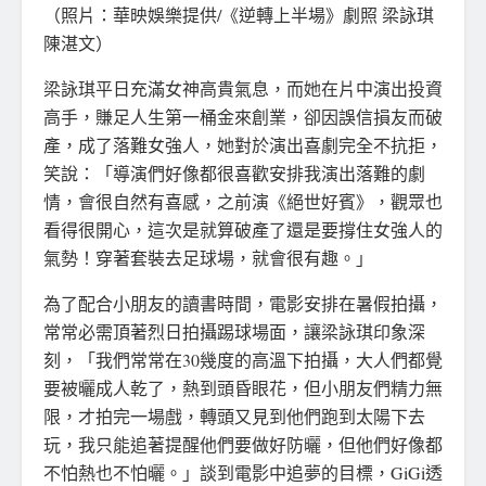
（照片：華映娛樂提供/《逆轉上半場》劇照 梁詠琪
陳湛文）
梁詠琪平日充滿女神高貴氣息，而她在片中演出投資
高手，賺足人生第一桶金來創業，卻因誤信損友而破
產，成了落難女強人，她對於演出喜劇完全不抗拒，
笑說：「導演們好像都很喜歡安排我演出落難的劇
情，會很自然有喜感，之前演《絕世好賓》，觀眾也
看得很開心，這次是就算破產了還是要撐住女強人的
氣勢！穿著套裝去足球場，就會很有趣。」
為了配合小朋友的讀書時間，電影安排在暑假拍攝，
常常必需頂著烈日拍攝踢球場面，讓梁詠琪印象深
刻，「我們常常在30幾度的高溫下拍攝，大人們都覺
要被曬成人乾了，熱到頭昏眼花，但小朋友們精力無
限，才拍完一場戲，轉頭又見到他們跑到太陽下去
玩，我只能追著提醒他們要做好防曬，但他們好像都
不怕熱也不怕曬。」談到電影中追夢的目標，GiGi透