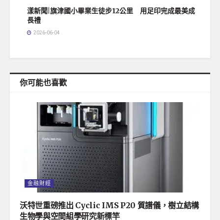
漾新聞|旗津國小畢業生徒步12公里 用足印完成最美成
長禮
2026-06-04
你可能也喜歡
金融財經
沃特世重磅推出 Cyclic IMS P20 質譜儀，樹立結構
生物學與空間組學研究新標竿