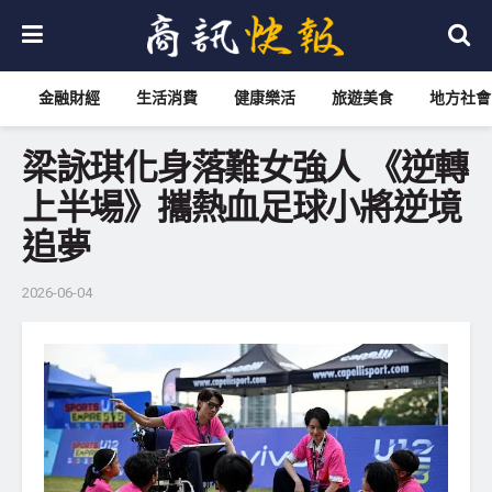
金融財經
生活消費
健康樂活
旅遊美食
地方社會
梁詠琪化身落難女強人 《逆轉
上半場》攜熱血足球小將逆境
追夢
2026-06-04