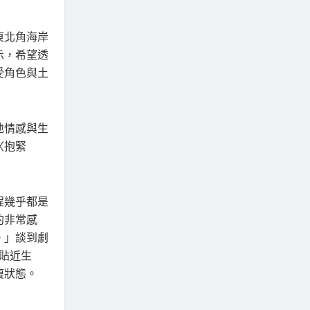
東北角海岸
示，希望透
受角色與土
地情感與生
〈抱緊
程幾乎都是
的非常感
。」談到劇
貼近生
復狀態。