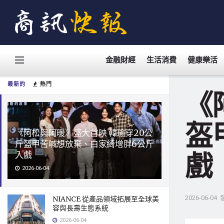
金融財經
生活消費
健康樂活
最新的
熱門
《
盔
《阿松與阿暖》盛大首映 韓瑜穿20公
斤盔甲苦喊想放棄、白家綺增胖6公斤
戲
入戲
2026-06-04
2026-06-04
NIANCE 從產品領域拓展至全球美
容與長壽生態系統
2026-06-04