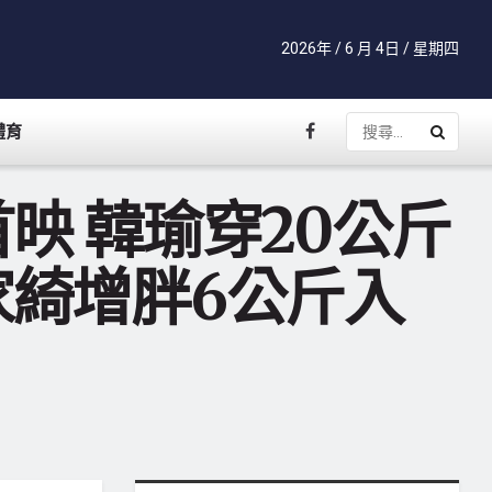
2026年 / 6 月 4日 / 星期四
體育
映 韓瑜穿20公斤
綺增胖6公斤入