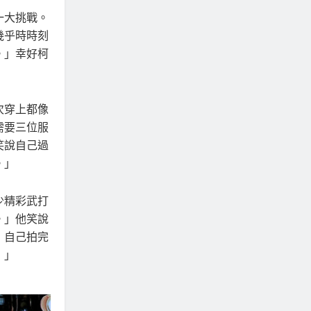
一大挑戰。
幾乎時時刻
。」幸好柯
次穿上都像
需要三位服
笑說自己過
。」
少精彩武打
。」他笑說
，自己拍完
！」