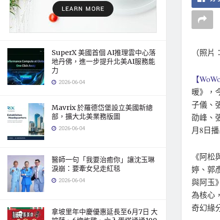
（照片
SuperX 美國首個 AI推理雲中心落
地丹佛，進一步提升北美AI服務能
力
【WoWo
2026-06-04
暖》，
子儀、
Mavrix 於羅德岱堡設立美國新總
劭峰、
部，擴大北美業務版圖
2026-06-04
月8日
《阿松
醫師一句「我要治癒你」讓沈玉琳
婷、郭
淚崩：要牽女兒走紅毯
2026-06-04
與阿玉
為核心
奇幻緣
拿坡里年中慶優惠延長至6月7日 大