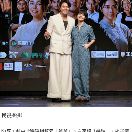
：民視提供）
則分享，劇中要稱呼柯叔元「爸爸」、白家綺「媽媽」、楊子儀