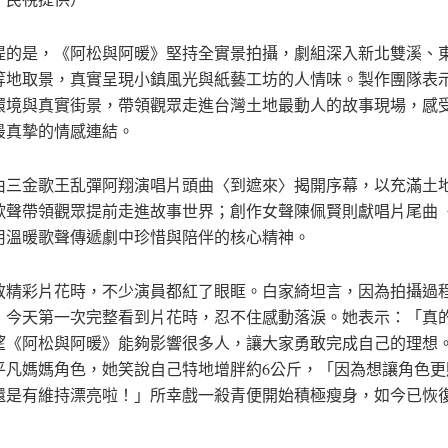
提的是，《阿松與阿暖》堅持全實景拍攝，劇組深入新北雙溪、
等地取景，真實呈現小鎮風光與紙藝工坊的人情味。製作團隊表
環境與真實街景，帶領觀眾走進台灣土地最動人的故事現場，感
最真摯的情感連結。
由三金歌王乱彈阿翔演唱片頭曲〈到遮來〉揭開序幕，以充滿土
歌聲帶領觀眾提前走進故事世界；創作女聲陳佩賢則獻唱片尾曲
用溫暖歌聲傳遞劇中珍惜與陪伴的核心精神。
放精彩片花時，不少演員都紅了眼眶。白家綺坦言，因為拍攝過
，今天第一次完整看到片花時，忍不住感動落淚。她表示：「真
望《阿松與阿暖》能夠影響很多人，讓大家勇敢完成自己的理想
平凡媽媽角色，她笑說自己特地增胖約6公斤，「因為想讓角色更
還是有維持漂亮啦！」所幸戲一殺青便開始積極瘦身，如今已恢