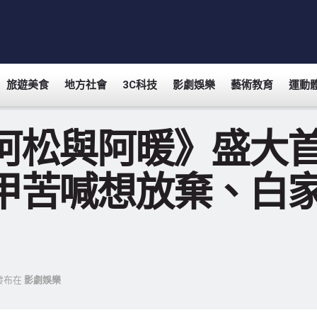
旅遊美食
地方社會
3C科技
影劇娛樂
藝術教育
運動
阿松與阿暖》盛大首
甲苦喊想放棄、白家
發布在
影劇娛樂