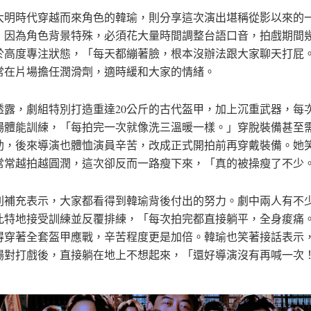
大明時代穿越而來角色的韓瑜，則分享這次演出堪稱從影以來的
，因為角色背景特殊，必須花大量時間調整台語口音，拍戲期間
於高度專注狀態，「每天都繃著臉，根本沒辦法跟大家聊天打屁
常在片場擔任潤滑劑，適時緩和大家的情緒。
透露，劇組特別打造重達20公斤的古代盔甲，加上沉重武器，每
場體能訓練，「每拍完一次就像洗三溫暖一樣。」穿脫裝備甚至
助，後來導演也體恤演員辛苦，改成正式開拍前再穿戴裝備。她
常常越拍越圓潤，這次卻反而一路瘦下來，「真的被操瘦了不少
則補充表示，大家都看得到韓瑜背後付出的努力。劇中兩人有不
此特地接受訓練並反覆排練，「每次拍完都直接躺平，全身痠痛
得穿著全套盔甲應戰，辛苦程度更是加倍。韓瑜也笑著接話表示
場對打戲後，直接躺在地上不想起來，「還好導演沒有再喊一次