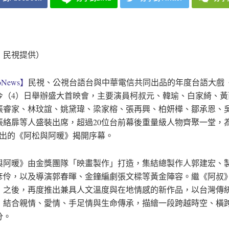
：民視提供）
News】
民視、公視台語台與中華電信共同出品的年度台語大戲
今（4）日舉辦盛大首映會，主要演員柯叔元、韓瑜、白家綺、黃
張睿家、林玟誼、姚黛瑋、梁家榕、張再興、柏妍樺、鄒承恩、
張絡扉等人盛裝出席，超過20位台前幕後重量級人物齊聚一堂，
播出的《阿松與阿暖》揭開序幕。
與阿暖》由金獎團隊「映畫製作」打造，集結總製作人郭建宏、
彥伶，以及導演郭春暉、金鐘編劇張文樑等黃金陣容。繼《阿叔
》之後，再度推出兼具人文溫度與在地情感的新作品，以台灣傳
，結合親情、愛情、手足情與生命傳承，描繪一段跨越時空、橫跨
分。