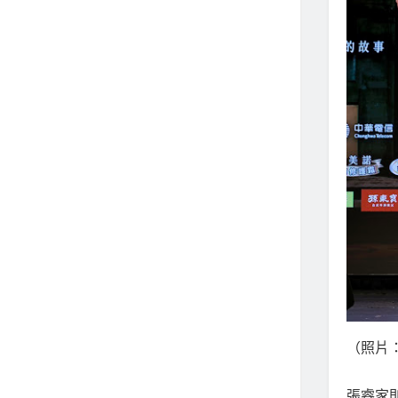
（照片
張睿家