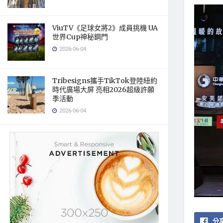
ViuTV《足球女將2》成員挑機 UA
世界Cup神秘鋼門
2026-06-04
Tribesigns攜手TikTok登陸紐約
時代廣場大屏 亮相2026超級許願
季活動
2026-06-04
分享