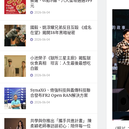
披薩、6塊炸雞、六入蛋塔通通199
元
2026-06-04
國毅、姚淳耀兄弟反目互毆 《成名
在望》揭開18年黑暗祕密
2026-06-04
小池榮子《獄所三星主廚》揭監獄
伙食真相 坦言：人生最後最想吃
白飯
2026-06-04
SynaXG、倚強科技與義傳科技聯
合發布FR2 Open RAN解決方案
2026-06-04
共學與你推出「攜手共進計畫」 陳
柔穎老師專訪談初心：陪伴每一位
（照片