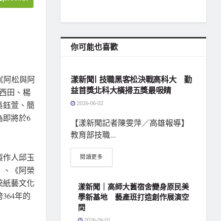
你可能也喜歡
地方社會
《阿松與阿
漾新聞| 技職黑客松決戰高科大 勤
益首獎北科大橫掃五獎最吸睛
西田、楊
2026-06-02
吳鈺萱、簡
為即將於6
【漾新聞記者陳雯萍／高雄報導】
教育部技職...
製作人邱玉
閱讀更多
》、《阿榮
統紙藝文化
漾新聞｜高師大舊宿舍變身原民美
364年的
學新基地 藝產班打造創作展演空
間
2026-06-01