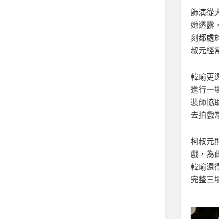
飾演從
她透露
刻都處
叔元經
韓瑜更
進行一
裝師協
去拍戲
柯叔元
戲，為
韓瑜還
完整三