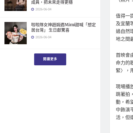
成員，把未來走得更穩
2026-06-04
值得一
及宜蘭
啦啦隊女神趙娟週Mimi甜喊「想定
居台灣」 生日獻驚喜
過自然
2026-06-04
地之間
首映會
閱讀更多
命力的
緊〉，
現場播
跳著拍
動，希
中飾演
活，但