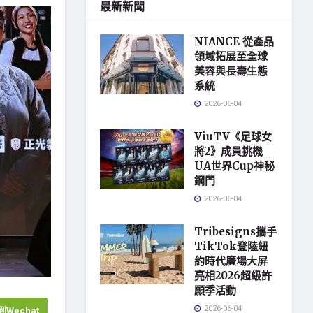
最新新聞
NIANCE 從產品
領域拓展至全球
美容與長壽生態
系統
2026-06-04
ViuTV《足球女
將2》成員挑機
UA世界Cup神秘
鋼門
2026-06-04
Tribesigns攜手
TikTok登陸紐
約時代廣場大屏
亮相2026超級許
願季活動
2026-06-04
Wechat