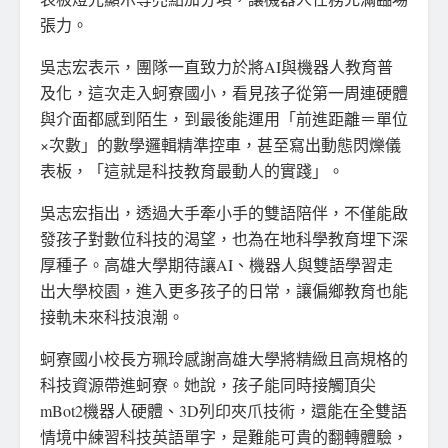
張力。
吳志宏表示，團隊一直致力於將AI與機器人教育普
及化，這次走入蚵寮國小，看見孩子從第一周連硬體
與介面都感到陌生，到最後能運用「前進距離＝單位
×次數」的數學邏輯精準控車，甚至寫出動態閃爍儀
表板，「這就是科技教育最動人的實踐」。
吳志宏指出，透過大手牽小手的雙語陪伴，不僅能啟
發孩子對數位科技的渴望，也為在地科學教育埋下深
厚種子。高雄大學期待讓AI、機器人與雙語學習走
出大學校園，進入更多孩子的日常，讓偏鄉教育也能
接軌未來科技浪潮。
蚵寮國小校長方珮玲感謝高雄大學將精緻且高規格的
科技資源帶進蚵寮。她說，孩子能同時接觸頂尖
mBot2機器人硬體、3D列印夾爪技術，還能在全雙語
情境中練習科技英語單字，是難能可貴的翻轉體驗，