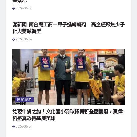
速落地
2026-06-04
地方社會
漾新聞|南台灣工商一甲子進總統府 高企經聚焦少子
化與雙軸轉型
2026-06-04
運動體育
兌現牛排之約！文化國小羽球隊再斬全國雙冠，黃偉
哲盛宴款待基層英雄
2026-06-04