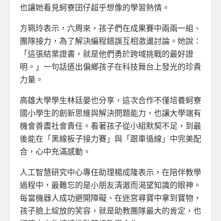
也讓她看見蚵寮囝仔超乎想像的學習熱情。
方珮玲表示，六周來，孩子們在成果賽中兩兩一組、
團隊接力，為了解決編程錯誤互相激盪討論。她說：
「這張結業證書，就是他們勇於跨域挑戰的最好證
明。」一句話道出偏鄉孩子在科技舞台上發光的珍貴
力量。
高雄大學學生林廷晏也分享，這次合作不僅培養蚵寮
國小學生的創新思維與解決問題能力，也讓大學端有
機會善盡社會責任。看著孩子從小組默契不足，到最
後能在「黑線板子接力賽」與「跟車循線」中完美配
合，心中充滿感動。
人工智慧研究中心專任助理楊成隆表示，在陪伴教學
過程中，最難忘的是小朋友清澈而渴望知識的眼神。
每當機器人成功避開障礙、在迷宮尋寶中拿到寶物，
孩子臉上綻放的笑容，就是助教團隊最大的肯定，也