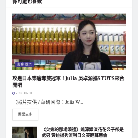
你可能也喜歡
影劇娛樂
攻進日本樂壇奪雙冠軍！Julia 吳卓源攜STUTS來台
開唱
2026-06-01
（照片提供 / 華研國際：Julia W...
閱讀更多
《欠妳的那場婚禮》姚淳耀演花花公子卻是
處男 黃迪揚秀流利日文笑翻蘇慧倫