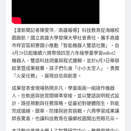
【漾新聞記者陳雯萍／高雄報導】科技教育從海線校
園啟航！國立高雄大學發揮大學社會責任，攜手高雄
市梓官區蚵寮國小推動「智能機器人雙語社團」，自
4月29日起連續六周帶領四至六年級學童學習mBot2
機器人、雙語科技詞彙與程式邏輯，並於6月3日舉辦
結業暨成果競賽，孩子們化身「小小太空人」，勇闖
「火星任務」，展現自信與創意。
成果發表會現場熱鬧非凡，學童兩兩一組操作機器
人，在軌道與迷宮間精準穿梭，並以雙語說明程式設
計、路徑規劃與任務策略。從最初對硬體陌生，到能
完成循線、跟車、防撞與迷宮挑戰，六周學習成果讓
師長驚喜，也讓科技教育在偏鄉校園開出亮眼花朵。
本活動由高雄大學人工智慧研究中心、教學發展中心