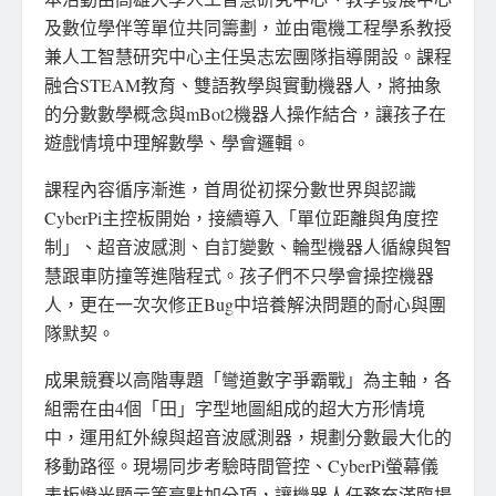
及數位學伴等單位共同籌劃，並由電機工程學系教授
兼人工智慧研究中心主任吳志宏團隊指導開設。課程
融合STEAM教育、雙語教學與實動機器人，將抽象
的分數數學概念與mBot2機器人操作結合，讓孩子在
遊戲情境中理解數學、學會邏輯。
課程內容循序漸進，首周從初探分數世界與認識
CyberPi主控板開始，接續導入「單位距離與角度控
制」、超音波感測、自訂變數、輪型機器人循線與智
慧跟車防撞等進階程式。孩子們不只學會操控機器
人，更在一次次修正Bug中培養解決問題的耐心與團
隊默契。
成果競賽以高階專題「彎道數字爭霸戰」為主軸，各
組需在由4個「田」字型地圖組成的超大方形情境
中，運用紅外線與超音波感測器，規劃分數最大化的
移動路徑。現場同步考驗時間管控、CyberPi螢幕儀
表板燈光顯示等亮點加分項，讓機器人任務充滿臨場