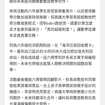
期待未來能持續推動雙語教學合作。
參與活動的六年級學生蔡受辰興奮表示，以前覺得數
學分數加減乘除很無聊，但高雄大學哥哥姐姐教他們
把分數寫進程式，控制mBot跑迷宮，還要計算怎麼
走才能拿到最高分，「真的超級刺激！」讓數學從課
本走進真實任務。
同為六年級的洪凱翔則說，在「海洋垃圾回收關卡」
中，看到自己設計的3D列印夾爪成功把垃圾夾到回
收站，很有成就感。這六周學到許多英文單字與編程
規則，未來也想做出能幫人類解決問題的超酷自駕
車。
活動最後播放六周營隊回顧影片，校長與教授共同頒
發結業證書與獎品。台上孩子高舉獎狀與親手設計的
機器人，笑容明亮而堅定。高雄大學與蚵寮國小也共
同期許，未來持續深化合作，讓科技與雙語教育在南
台灣海線偏鄉發光發熱。