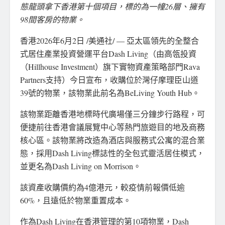
態龍頭拿下香港第十個項目，標的為一幢26層、擁有
98間客房的物業。
香港
2026年6月2日
/美通社/ — 亞太區領先的全整合
式居住產業投資營運平台Dash Living（由高瓴投資
（Hillhouse Investment）旗下實物資產策略部門Rava
Partners支持）今日宣布，收購位於灣仔摩理臣山道
39號的物業，該物業此前名為BeLiving Youth Hub。
該物業距離香港地標時代廣場僅三分鐘步行路程，可
便捷前往香港會議展覽中心等熱門旅遊目的地及商務
核心區。該物業將改造為酒店與服務式公寓的混合業
態，採用Dash Living標誌性的全包式靈活居住模式，
並更名為Dash Living on Morrison。
該資產收購價約為4億港元，較疫情前報價低逾
60%，且遠低於物業重置成本。
作為Dash Living在香港管理的第10項物業，Dash