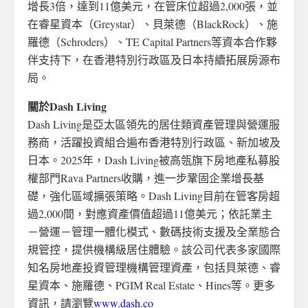
增長3倍，達到11億美元，在管床位超過2,000張，並
在睿星資本（Greystar）、貝萊德（BlackRock）、施
羅德（Schroders）、TE Capital Partners等資本合作夥
伴支持下，在香港特別行政區及日本持續拓展房源布
局。
關於Dash Living
Dash Living是亞太區領先的居住類資產管理與營運服
務商，活躍投資組合遍布香港特別行政區、新加坡及
日本。2025年，Dash Living被高瓴旗下房地產私募股
權部門Rava Partners收購，進一步鞏固企業增長基
礎，強化區域擴張策略。Dash Living目前在管客房超
過2,000間，對應資產價值超過11億美元；依託業主
－營運－管理一體化模式、數碼技術支援及全業態合
規管控，提供機構級居住體驗。該公司代表多家國際
知名房地產投資管理機構管理資產，包括貝萊德、睿
星資本、施羅德、PGIM Real Estate、Hines等。更多
資訊，請瀏覽
www.dash.co